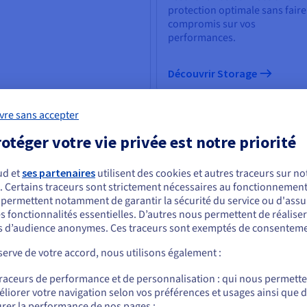
protection optimale sans faire
compromis sur vos
performances.
Découvrir Storage
vre sans accepter
 & Machine learning
Bases de données
otéger votre vie privée est notre priorité
puissance de l’intelligence
Choisissez parmi une vaste
ificielle à la portée de tous :
sélection de moteurs, avec un
éficiez d’outils capables de
gestion experte de votre
ud et
ses partenaires
utilisent des cookies et autres traceurs sur not
oudre les défis des
infrastructure de données.
. Certains traceurs sont strictement nécessaires au fonctionnement 
ous semblez être localisé en États-Unis.
reprises.
s permettent notamment de garantir la sécurité du service ou d'assu
s fonctionnalités essentielles. D’autres nous permettent de réalise
r commander, rendez-vous sur le site de votre pays (États-Unis) et créez un
 d’audience anonymes. Ces traceurs sont exemptés de consenteme
mpte.
couvrir IA & Machine learning
erve de votre accord, nous utilisons également :
Découvrir Cloud Databases
Allez sur le site États-Unis
traceurs de performance et de personnalisation : qui nous permett
us.ovhcloud.com/
Anglais
USD - $
liorer votre navigation selon vos préférences et usages ainsi que 
rer la performance de nos pages ;