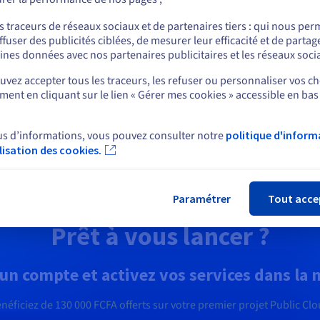
formatique quantique
Identité, sécurité et
ou
opérations
lorez l’informatique
s traceurs de réseaux sociaux et de partenaires tiers : qui nous per
antique grâce à une
ffuser des publicités ciblées, de mesurer leur efficacité et de partag
Sécurisez, gérez et monitorez
Rester sur le site actuel
teforme unifiée : simulez,
ines données avec nos partenaires publicitaires et les réseaux soci
services cloud chez OVHcloud
tez et exécutez vos
vez accepter tous les traceurs, les refuser ou personnaliser vos ch
gorithmes sur des émulateurs
ent en cliquant sur le lien « Gérer mes cookies » accessible en bas
Sélectionner un autre site web
QPU en toute simplicité.
couvrir Quantum as a
Découvrir Solutions Identité
us d’informations, vous pouvez consulter notre
politique d'inform
rvice
sécurité et opérations
ilisation des cookies.
Fer
Paramétrer
Tout acce
Prêt à vous lancer ?
un compte et activez vos services dans la
néficiez de
130 000 FCFA
offerts sur votre premier projet Public Cl