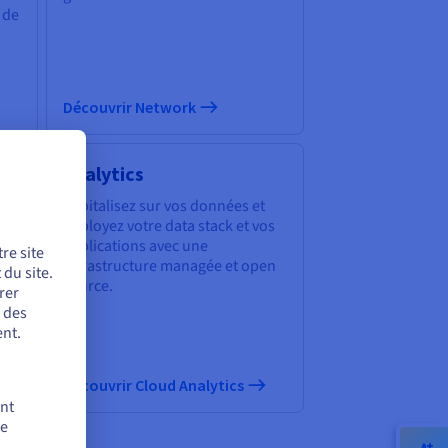
 de
Découvrir Network
Analytics
Capitalisez sur vos données et
e
déployez votre data stack et vos
applications avec une
re site
infrastructure managée et open
du site.
source.
rer
r des
nt.
Découvrir Cloud Analytics
ent
de