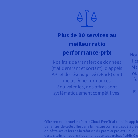
Plus de 80 services au
meilleur ratio
performance-prix
Nou
li
Nos frais de transfert de données
Man
(trafic entrant et sortant), d’appels
ou
API et de réseau privé (vRack) sont
fo
inclus. À performances
équivalentes, nos offres sont
Fa
systématiquement compétitives.
Offre promotionnelle « Public Cloud Free Trial » limitée ap
bénéficier de cette offre dans la mesure où il n’a pas déjà cr
doit être activé lors de la création du premier projet Publi
via le site internet et uniquement pour les services Public C