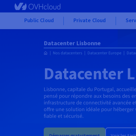
Skip to main content
Public Cloud
Private Cloud
Serv
Datacenter Lisbonne
Nos datacenters
Datacenter Europe
Data
Datacenter 
Lisbonne, capitale du Portugal, accuei
pensé pour répondre aux besoins des ent
infrastructure de connectivité avancée e
offre une solution idéale pour héberge
fiable et sécurisé.
Démarrer gratuitement
Voir les tari