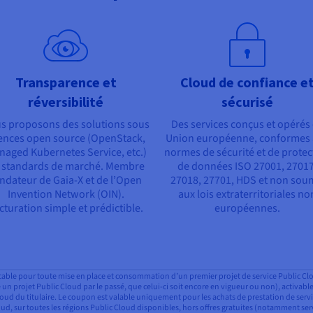
Transparence et
Cloud de confiance e
réversibilité
sécurisé
s proposons des solutions sous
Des services conçus et opérés
cences open source (OpenStack,
Union européenne, conformes
aged Kubernetes Service, etc.)
normes de sécurité et de protec
 standards de marché. Membre
de données ISO 27001, 27017
ndateur de Gaia-X et de l’Open
27018, 27701, HDS et non sou
Invention Network (OIN).
aux lois extraterritoriales no
cturation simple et prédictible.
européennes.
plicable pour toute mise en place et consommation d’un premier projet de service Public 
éé un projet Public Cloud par le passé, que celui-ci soit encore en vigueur ou non), activabl
c Cloud du titulaire. Le coupon est valable uniquement pour les achats de prestation de s
loud, sur toutes les régions Public Cloud disponibles, hors offres gratuites (notamment ser