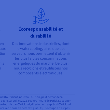
t
Écoresponsabilité et
durabilité
 en
Des innovations industrielles, dont
 aux
le watercooling, ainsi que des
tion
serveurs nous permettent d’obtenir
,
les plus faibles consommations
mis
énergétiques du marché. De plus,
n
nous recyclons et réutilisons nos
composants électroniques.
Cloud (tout client, nouveau ou non, peut demander à
e dès le 1er Juillet 2022 à 00h00 (heure de Paris). Le coupon
ervice fournis par OVHcloud, directement auprès d’OVHcloud
vices en phase de beta test gratuits). Ce coupon n’est pas