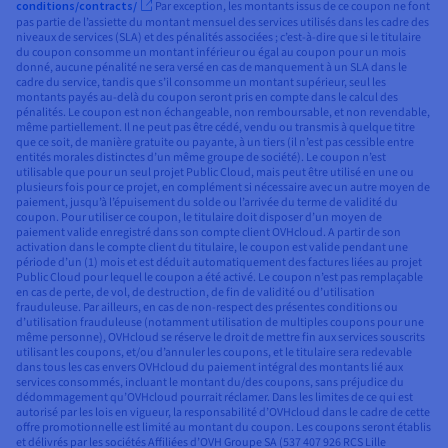
conditions/contracts/
Par exception, les montants issus de ce coupon ne font
pas partie de l’assiette du montant mensuel des services utilisés dans les cadre des
niveaux de services (SLA) et des pénalités associées ; c’est-à-dire que si le titulaire
du coupon consomme un montant inférieur ou égal au coupon pour un mois
donné, aucune pénalité ne sera versé en cas de manquement à un SLA dans le
cadre du service, tandis que s’il consomme un montant supérieur, seul les
montants payés au-delà du coupon seront pris en compte dans le calcul des
pénalités. Le coupon est non échangeable, non remboursable, et non revendable,
même partiellement. Il ne peut pas être cédé, vendu ou transmis à quelque titre
que ce soit, de manière gratuite ou payante, à un tiers (il n’est pas cessible entre
entités morales distinctes d’un même groupe de société). Le coupon n’est
utilisable que pour un seul projet Public Cloud, mais peut être utilisé en une ou
plusieurs fois pour ce projet, en complément si nécessaire avec un autre moyen de
paiement, jusqu’à l’épuisement du solde ou l’arrivée du terme de validité du
coupon. Pour utiliser ce coupon, le titulaire doit disposer d’un moyen de
paiement valide enregistré dans son compte client OVHcloud. A partir de son
activation dans le compte client du titulaire, le coupon est valide pendant une
période d’un (1) mois et est déduit automatiquement des factures liées au projet
Public Cloud pour lequel le coupon a été activé. Le coupon n’est pas remplaçable
en cas de perte, de vol, de destruction, de fin de validité ou d’utilisation
frauduleuse. Par ailleurs, en cas de non-respect des présentes conditions ou
d’utilisation frauduleuse (notamment utilisation de multiples coupons pour une
même personne), OVHcloud se réserve le droit de mettre fin aux services souscrits
utilisant les coupons, et/ou d’annuler les coupons, et le titulaire sera redevable
dans tous les cas envers OVHcloud du paiement intégral des montants lié aux
services consommés, incluant le montant du/des coupons, sans préjudice du
dédommagement qu’OVHcloud pourrait réclamer. Dans les limites de ce qui est
autorisé par les lois en vigueur, la responsabilité d’OVHcloud dans le cadre de cette
offre promotionnelle est limité au montant du coupon. Les coupons seront établis
et délivrés par les sociétés Affiliées d’OVH Groupe SA (537 407 926 RCS Lille