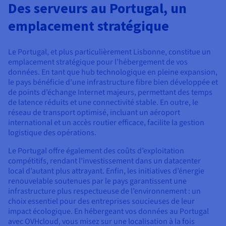
Documentation
Des serveurs au Portugal, un
Tarifs
Roadmap & Changelog
emplacement stratégique
Disponibilités par régions
Roadmap & Changelog
Documentation
Roadmap & Changelog
Le Portugal, et plus particulièrement Lisbonne, constitue un
emplacement stratégique pour l’hébergement de vos
données. En tant que hub technologique en pleine expansion,
le pays bénéficie d’une infrastructure fibre bien développée et
de points d’échange Internet majeurs, permettant des temps
de latence réduits et une connectivité stable. En outre, le
réseau de transport optimisé, incluant un aéroport
international et un accès routier efficace, facilite la gestion
logistique des opérations.
Le Portugal offre également des coûts d’exploitation
compétitifs, rendant l’investissement dans un datacenter
local d’autant plus attrayant. Enfin, les initiatives d’énergie
renouvelable soutenues par le pays garantissent une
infrastructure plus respectueuse de l’environnement : un
choix essentiel pour des entreprises soucieuses de leur
impact écologique. En hébergeant vos données au Portugal
avec OVHcloud, vous misez sur une localisation à la fois