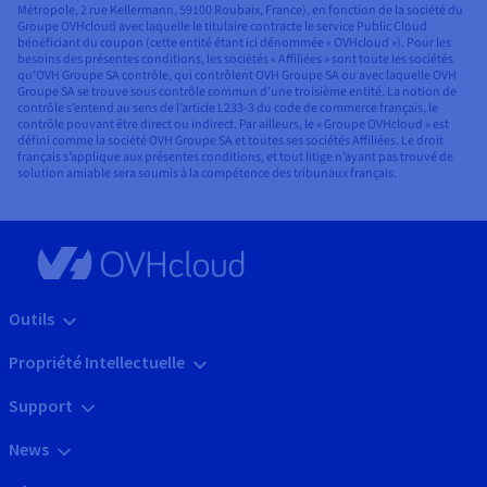
Métropole, 2 rue Kellermann, 59100 Roubaix, France), en fonction de la société du
Groupe OVHcloud avec laquelle le titulaire contracte le service Public Cloud
bénéficiant du coupon (cette entité étant ici dénommée « OVHcloud »). Pour les
besoins des présentes conditions, les sociétés « Affiliées » sont toute les sociétés
qu’OVH Groupe SA contrôle, qui contrôlent OVH Groupe SA ou avec laquelle OVH
Groupe SA se trouve sous contrôle commun d’une troisième entité. La notion de
contrôle s’entend au sens de l’article L233-3 du code de commerce français, le
contrôle pouvant être direct ou indirect. Par ailleurs, le « Groupe OVHcloud » est
défini comme la société OVH Groupe SA et toutes ses sociétés Affiliées. Le droit
français s’applique aux présentes conditions, et tout litige n’ayant pas trouvé de
solution amiable sera soumis à la compétence des tribunaux français.
Outils
Propriété Intellectuelle
Support
News