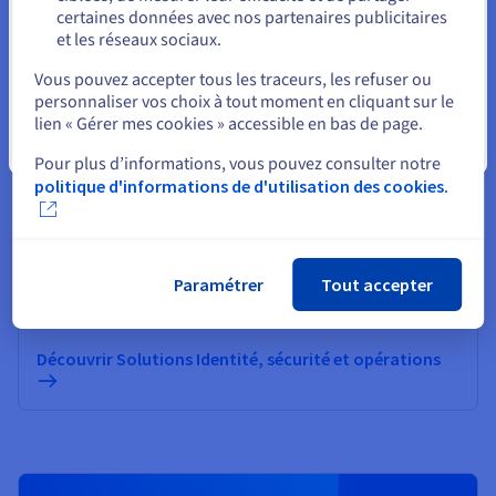
Informatique quantique
certaines données avec nos partenaires publicitaires
et les réseaux sociaux.
Explorez l’informatique quantique grâce à une
Sélectionner un autre site web
plateforme unifiée : simulez, testez et exécutez vos
Vous pouvez accepter tous les traceurs, les refuser ou
algorithmes sur des émulateurs et QPU en toute
personnaliser vos choix à tout moment en cliquant sur le
simplicité.
lien « Gérer mes cookies » accessible en bas de page.
Fermer
Pour plus d’informations, vous pouvez consulter notre
Découvrir Quantum as a Service
politique d'informations de d'utilisation des cookies.
Identité, sécurité et opérations
Sécurisez, gérez et monitorez vos services cloud chez
Paramétrer
Tout accepter
OVHcloud
Découvrir Solutions Identité, sécurité et opérations