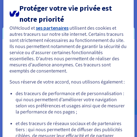
Découvrir Cloud Databases
Protéger votre vie privée est
notre priorité
Analytics
OVHcloud et
ses partenaires
utilisent des cookies et
Capitalisez sur vos données et déployez votre data stack
autres traceurs sur notre site internet. Certains traceurs
et vos applications avec une infrastructure managée et
sont strictement nécessaires au fonctionnement du site.
open source.
Ils nous permettent notamment de garantir la sécurité du
Vous semblez être localisé en États-
service ou d'assurer certaines fonctionnalités
essentielles. D’autres nous permettent de réaliser des
Unis.
Découvrir Cloud Analytics
mesures d’audience anonymes. Ces traceurs sont
exemptés de consentement.
Pour commander, rendez-vous sur le site de votre pays (États-
Unis) et créez un compte.
Data Platform
Sous réserve de votre accord, nous utilisons également :
Réalisez et déployez vos projets Data & Analytics en un
Allez sur le site États-Unis
des traceurs de performance et de personnalisation :
temps record avec une solution complète, unifiée,
qui nous permettent d’améliorer votre navigation
us.ovhcloud.com/
Anglais
USD - $
collaborative et accessible à tous.
selon vos préférences et usages ainsi que de mesurer
la performance de nos pages ;
ou
Découvrir Data Platform
et des traceurs de réseaux sociaux et de partenaires
tiers : qui nous permettent de diffuser des publicités
Rester sur le site actuel
ciblées, de mesurer leur efficacité et de partager