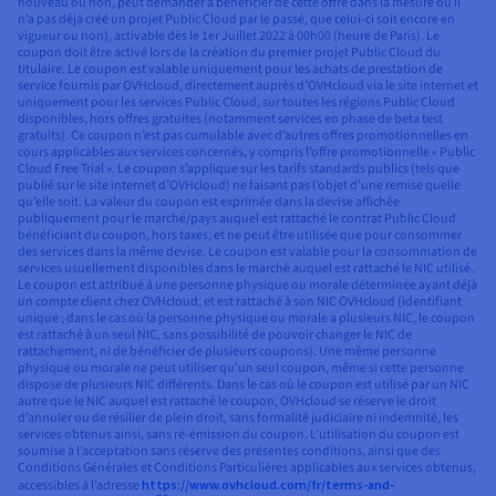
nouveau ou non, peut demander à bénéficier de cette offre dans la mesure où il
n’a pas déjà créé un projet Public Cloud par le passé, que celui-ci soit encore en
vigueur ou non), activable dès le 1er Juillet 2022 à 00h00 (heure de Paris). Le
coupon doit être activé lors de la création du premier projet Public Cloud du
titulaire. Le coupon est valable uniquement pour les achats de prestation de
service fournis par OVHcloud, directement auprès d’OVHcloud via le site internet et
uniquement pour les services Public Cloud, sur toutes les régions Public Cloud
disponibles, hors offres gratuites (notamment services en phase de beta test
gratuits). Ce coupon n’est pas cumulable avec d’autres offres promotionnelles en
cours applicables aux services concernés, y compris l’offre promotionnelle « Public
Cloud Free Trial ». Le coupon s’applique sur les tarifs standards publics (tels que
publié sur le site internet d’OVHcloud) ne faisant pas l’objet d’une remise quelle
qu’elle soit. La valeur du coupon est exprimée dans la devise affichée
publiquement pour le marché/pays auquel est rattaché le contrat Public Cloud
bénéficiant du coupon, hors taxes, et ne peut être utilisée que pour consommer
des services dans la même devise. Le coupon est valable pour la consommation de
services usuellement disponibles dans le marché auquel est rattaché le NIC utilisé.
Le coupon est attribué à une personne physique ou morale déterminée ayant déjà
un compte client chez OVHcloud, et est rattaché à son NIC OVHcloud (identifiant
unique ; dans le cas où la personne physique ou morale a plusieurs NIC, le coupon
est rattaché à un seul NIC, sans possibilité de pouvoir changer le NIC de
rattachement, ni de bénéficier de plusieurs coupons). Une même personne
physique ou morale ne peut utiliser qu’un seul coupon, même si cette personne
dispose de plusieurs NIC différents. Dans le cas où le coupon est utilisé par un NIC
autre que le NIC auquel est rattaché le coupon, OVHcloud se réserve le droit
d’annuler ou de résilier de plein droit, sans formalité judiciaire ni indemnité, les
services obtenus ainsi, sans ré-émission du coupon. L’utilisation du coupon est
soumise à l’acceptation sans réserve des présentes conditions, ainsi que des
Conditions Générales et Conditions Particulières applicables aux services obtenus,
accessibles à l’adresse
https://www.ovhcloud.com/fr/terms-and-