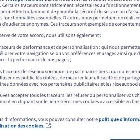
. Certains traceurs sont strictement nécessaires au fonctionnement 
Déployez les ressources nécessaires au calcul
Grâ
ous semblez être localisé en États-Unis.
s permettent notamment de garantir la sécurité du service ou d'assu
intensif et au traitement massif de données.
ac
s fonctionnalités essentielles. D’autres nous permettent de réalise
Avec nos serveurs High Grade robustes,
d’
r commander, rendez-vous sur le site de votre pays (États-Unis) et créez un
al.
 d’audience anonymes. Ces traceurs sont exemptés de consenteme
performants et conçus pour cet usage,
re
mpte.
n
bénéficiez du plus haut niveau d’exigence en
str
erve de votre accord, nous utilisons également :
matière de puissance, de mémoire et de
Allez sur le site États-Unis
stockage.
traceurs de performance et de personnalisation : qui nous permett
us.ovhcloud.com/
bare-metal
Anglais
USD - $
liorer votre navigation selon vos préférences et usages ainsi que 
rer la performance de nos pages ;
ou
s traceurs de réseaux sociaux et de partenaires tiers : qui nous per
ffuser des publicités ciblées, de mesurer leur efficacité et de partag
Rester sur le site actuel
ines données avec nos partenaires publicitaires et les réseaux soci
vez accepter tous les traceurs, les refuser ou personnaliser vos ch
rt
News
ent en cliquant sur le lien « Gérer mes cookies » accessible en bas
Sélectionner un autre site web
 d'aide
Espace presse
s
Blog
e d'apprentissage
us d’informations, vous pouvez consulter notre
politique d'inform
Réseaux sociaux
ire
ilisation des cookies.
Fer
unauté OVHcloud
ux de support