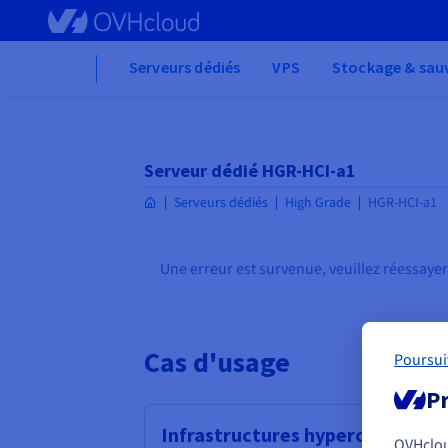
Skip
to
main
Home
Serveurs dédiés
VPS
Stockage & sau
content
Serveur dédié HGR-HCI-a1
Serveurs dédiés
High Grade
HGR-HCI-a1
Une erreur est survenue, veuillez réessayer
Cas d'usage
Poursui
Pr
Infrastructures hyperconvergé
OVHclo