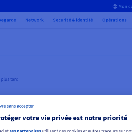
Mon c
vegarde
Network
Securité & identité
Opérations
 plus tard
vre sans accepter
otéger votre vie privée est notre priorité
es
Calcul haute performance (HPC)
Vi
ud et
ses partenaires
utilisent des cookies et autres traceurs sur not