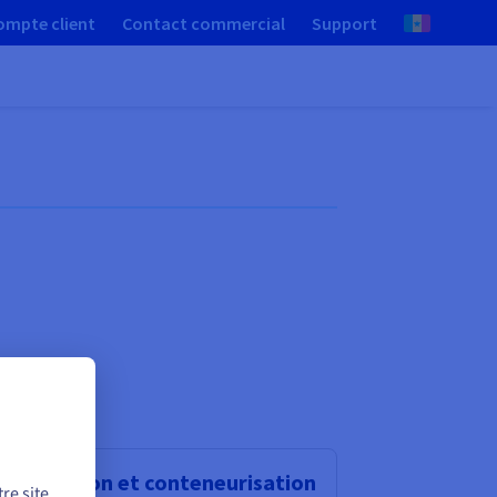
ompte client
Contact commercial
Support
rtualisation et conteneurisation
re site