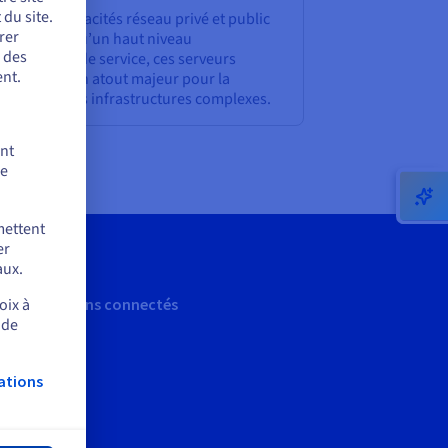
du site.
ce à des capacités réseau privé et public
rer
crues ainsi qu’un haut niveau
r des
engagement de service, ces serveurs
nt.
présentent un atout majeur pour la
ucture de vos infrastructures complexes.
ent
de
mettent
er
aux.
oix à
Restons connectés
 de
ations
mer