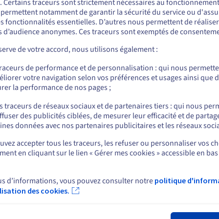
. Certains traceurs sont strictement nécessaires au fonctionnement 
Grâce à des options de déploiement rapide
Le
ous semblez être localisé en États-Unis.
s permettent notamment de garantir la sécurité du service ou d'assu
dans un réseau mondial de Data Centers,
un
s fonctionnalités essentielles. D’autres nous permettent de réalise
AM
évo
OVHcloud veille à ce que votre
serveur Bare
r commander, rendez-vous sur le site de votre pays (États-Unis) et créez un
 d’audience anonymes. Ces traceurs sont exemptés de consenteme
mpte.
so
Metal
soit facilement accessible et résilient.
de
Pri
Leur infrastructure à haute disponibilité
erve de votre accord, nous utilisons également :
de
limite les temps d'arrêt et optimise la
Allez sur le site États-Unis
vo
continuité de service pour vos applications
traceurs de performance et de personnalisation : qui nous permett
us.ovhcloud.com/
Anglais
USD - $
critiques.
liorer votre navigation selon vos préférences et usages ainsi que 
rer la performance de nos pages ;
ou
s traceurs de réseaux sociaux et de partenaires tiers : qui nous per
ffuser des publicités ciblées, de mesurer leur efficacité et de partag
Tarification transparente
Co
Rester sur le site actuel
ines données avec nos partenaires publicitaires et les réseaux soci
e
OVHcloud propose des tarifs clairs et
La 
vez accepter tous les traceurs, les refuser ou personnaliser vos ch
prévisibles, sans coûts cachés. Profitez de
po
ent en cliquant sur le lien « Gérer mes cookies » accessible en bas
Sélectionner un autre site web
fonctionnalités telles qu'un trafic illimité, une
div
protection anti-DDoS et de généreuses
270
capacités de stockage incluses par défaut,
et
us d’informations, vous pouvez consulter notre
politique d'inform
me
pour des solutions de serveurs économiques.
res
ilisation des cookies.
Fer