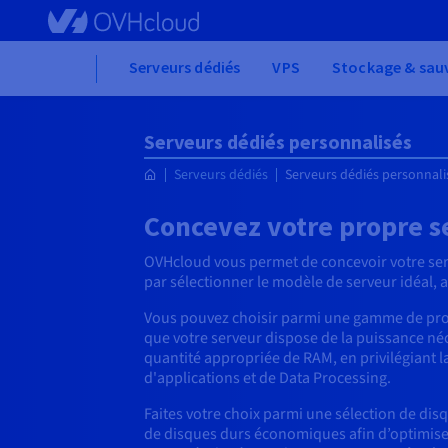
Skip
to
main
Home
Serveurs dédiés
VPS
Stockage & sau
content
Serveurs dédiés personnalisés
Serveurs dédiés
Serveurs dédiés personnali
Concevez votre propre s
OVHcloud vous permet de concevoir votre ser
par sélectionner le modèle de serveur idéal, 
Vous pouvez choisir parmi une gamme de proc
que votre serveur dispose de la puissance néc
quantité appropriée de RAM, en privilégiant l
d'applications et de Data Processing.
Faites votre choix parmi une sélection de d
de disques durs économiques afin d’optimiser