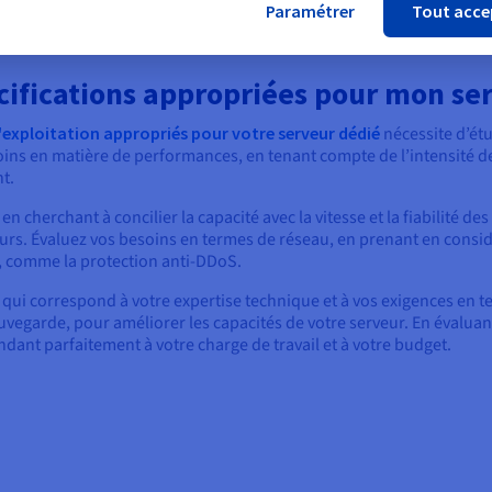
Paramétrer
Tout acce
cifications appropriées pour mon ser
exploitation appropriés pour votre serveur dédié
nécessite d’étu
ns en matière de performances, en tenant compte de l’intensité de 
t.
n cherchant à concilier la capacité avec la vitesse et la fiabilité d
rs. Évaluez vos besoins en termes de réseau, en prenant en consid
té, comme la protection anti-DDoS.
 qui correspond à votre expertise technique et à vos exigences en te
uvegarde, pour améliorer les capacités de votre serveur. En évalua
ant parfaitement à votre charge de travail et à votre budget.