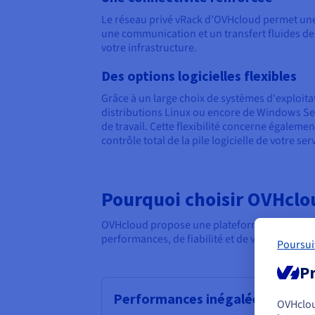
Le réseau privé vRack d’OVHcloud permet une c
une communication et un transfert fluides de
votre infrastructure.
Des options logicielles flexibles
Grâce à un large choix de systèmes d'exploita
distributions Linux ou encore de Windows Serv
de travail. Cette flexibilité concerne égaleme
contrôle total de la pile logicielle de votre ser
Pourquoi choisir OVHclo
OVHcloud propose une plateforme attrayant
performances, de fiabilité et de valeur.
Poursui
Pr
Performances inégalées
OVHclo