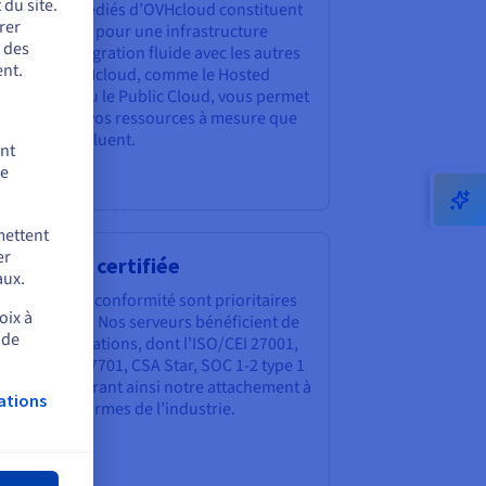
du site.
s systèmes dédiés d’OVHcloud constituent
rer
e base solide pour une infrastructure
r des
lutive. L'intégration fluide avec les autres
nt.
lutions d’OVHcloud, comme le Hosted
vate Cloud ou le Public Cloud, vous permet
 développer vos ressources à mesure que
s besoins évoluent.
ent
de
mettent
er
nformité certifiée
aux.
sécurité et la conformité sont prioritaires
oix à
ur OVHcloud. Nos serveurs bénéficient de
 de
erses certifications, dont l’ISO/CEI 27001,
17, 27018, 27701, CSA Star, SOC 1-2 type 1
 HDS, démontrant ainsi notre attachement à
ations
pecter les normes de l’industrie.
mer