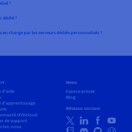
lisé ?
r dédié ?
 en charge par les serveurs dédiés personnalisés ?
rt
News
 d'aide
Espace presse
s
Blog
e d'apprentissage
Réseaux sociaux
ire
unauté OVHcloud
ux de support
ctez-nous