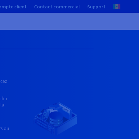
ompte client
Contact commercial
Support
ncez
afin
la
ts ou