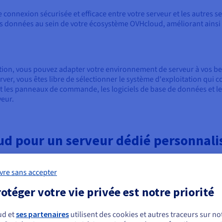
onnexion sécurisée et efficace entre votre serveur et les autres s
s données au sein de votre écosystème OVHcloud, améliorant ainsi l
tion, vous pouvez adapter votre environnement de serveur à vos beso
er, vous êtes libre de sélectionner le système d'exploitation qui co
nt les panneaux de commande, les logiciels de base de données et les
veur.
ud pour un serveur dédié personnali
e de
location de serveurs
pour le déploiement de serveurs dédiés p
vre sans accepter
otéger votre vie privée est notre priorité
Haute disponibilité
So
ud et
ses partenaires
utilisent des cookies et autres traceurs sur not