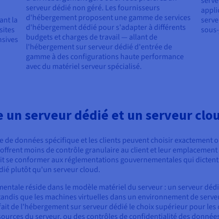
serve
serveur dédié non géré. Les fournisseurs
appli
d'hébergement proposent une gamme de services
ant la
serve
d'hébergement dédié pour s'adapter à différents
sites
sous-
budgets et charges de travail — allant de
nsives
l'hébergement sur serveur dédié d'entrée de
gamme à des configurations haute performance
avec du matériel serveur spécialisé.
e un serveur dédié et un serveur clo
 de données spécifique et les clients peuvent choisir exactement où
 offrent moins de contrôle granulaire au client et leur emplacement
it se conformer aux réglementations gouvernementales qui dictent 
édié plutôt qu'un serveur cloud.
amentale réside dans le modèle matériel du serveur : un serveur dé
, tandis que les machines virtuelles dans un environnement de ser
 fait de l'hébergement sur serveur dédié le choix supérieur pour les
sources du serveur, ou des contrôles de confidentialité des données 