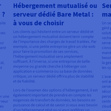
r
Hébergement mutualisé ou
Se
 ?
serveur dédié Bare Metal :
ma
à vous de choisir
site
Un se
géré 
Les clients qui hésitent entre un serveur dédié et
avec
solut
un hébergement mutualisé doivent tenir compte
reche
de l’importance des charges de travail traitées. Par
eur
serve
exemple, si une petite entreprise gère un site web
ment
s’enc
pour faire la promotion de ses services,
maint
l’hébergement mutualisé sera amplement
besoi
suffisant. À l’inverse, si une entreprise de taille
al,
la ge
moyenne ou grande cherche à héberger son
nt
les s
application e-commerce ou sa base de données
critique, un serveur dédié offrira plus de stabilité
L'ava
et de fiabilité.
ont a
serve
Lors de l'examen des options d'hébergement, il est
sécur
également important de prendre en compte les
er une
perso
exigences de transfert de données, les besoins en
rveur
centr
puissance de calcul et de savoir si vous avez besoin
les
cloud
d'un hébergement géré ou si vous préférez un