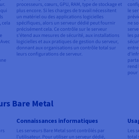
ur.
processeurs, cœurs, GPU, RAM, type de stockage et
confi
 qui
plus encore. Si les charges de travail nécessitent
le se
ls
un matériel ou des applications logicielles
prévi
 cela
spécifiques, alors un serveur dédié peut fournir
ne so
précisément cela. Ce contrôle sur le serveur
serve
me
s'étend aux mesures de sécurité, aux installations
les p
 Avec
logicielles et aux pratiques de gestion du serveur,
sécur
donnant aux organisations un contrôle total sur
entre
leurs configurations de serveur.
d'inf
une
parta
rend 
pour 
urs Bare Metal
Connaissances informatiques
Usag
urs
Les serveurs Bare Metal sont contrôlés par
Les s
l’utilisateur. Pour utiliser un serveur dédié,
total