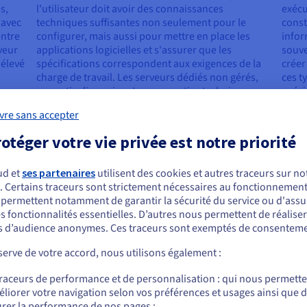
s,
l'utilisateur doit avoir des connaissances
exécu
 avec
techniques suffisantes non seulement pour le
const
entre
configurer, mais aussi pour mettre en place les
infor
veur
applications logicielles et s'assurer que les
souve
 élevé
spécifications correspondent aux exigences de la
créer
charge de travail. Les serveurs dédiés non gérés,
ces t
n
en particulier, exigent une expertise technique
spéci
arges
solide pour la gestion quotidienne du serveur, y
serve
vre sans accepter
compris l'application de correctifs de sécurité, la
charg
gestion des systèmes d'exploitation et la gestion
en ma
otéger votre vie privée est notre priorité
des configurations du serveur.
servi
optio
ud et
ses partenaires
utilisent des cookies et autres traceurs sur not
. Certains traceurs sont strictement nécessaires au fonctionnement 
ous semblez être localisé en États-Unis.
s permettent notamment de garantir la sécurité du service ou d'assu
s fonctionnalités essentielles. D’autres nous permettent de réalise
r commander, rendez-vous sur le site de votre pays (États-Unis) et créez un
 contrôle maximum
 d’audience anonymes. Ces traceurs sont exemptés de consenteme
mpte.
erve de votre accord, nous utilisons également :
 à partir de composants haut de gamme. Ils proposent des connexio
Allez sur le site États-Unis
 En utilisant le modèle d'hébergement sur serveur dédié, les entrep
traceurs de performance et de personnalisation : qui nous permett
us.ovhcloud.com/
learn
Anglais
USD - $
rité et de conformité. Les clients qui ont construit leur infrastru
liorer votre navigation selon vos préférences et usages ainsi que 
ajouter des personnalisations qui seraient impossibles dans un envi
rer la performance de nos pages ;