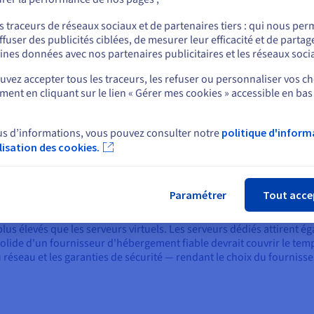
ou
es d'exploitation et les applications logicielles donne aux organisa
s traceurs de réseaux sociaux et de partenaires tiers : qui nous per
ffuser des publicités ciblées, de mesurer leur efficacité et de partag
Rester sur le site actuel
 dédiés pour créer leur propre private cloud, qui s’étend au-delà de
ines données avec nos partenaires publicitaires et les réseaux soci
ation fournissant du contenu local dans différentes villes du monde
hes de ses villes cibles et les connecter ensemble. Cela permettrai
vez accepter tous les traceurs, les refuser ou personnaliser vos ch
is leur serveur local, minimisant la latence et offrant la meilleure
ent en cliquant sur le lien « Gérer mes cookies » accessible en bas
Sélectionner un autre site web
apport à l'hébergement cloud standard ou aux solutions de serveur
us d’informations, vous pouvez consulter notre
politique d'inform
ilisation des cookies.
Fer
 service (SLA) et support
Paramétrer
Tout acce
 d'hébergement cloud offrent aux clients pour indiquer le temps de d
d'hébergement offrent des SLA variés pour leurs offres de serveurs,
lus élevés que les serveurs virtuels. Les serveurs dédiés attirent 
solide d'un fournisseur d'hébergement fiable devrait couvrir le temp
 réseau et les garanties de sécurité — rendant le choix du fourniss