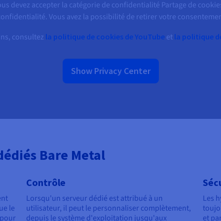
ous devez accepter la catégorie de confidentialité Partage de cookie
onfidentialité. Vous avez la possibilité de retirer votre consentem
ons, consultez
la politique de cookies de YouTube
et
la politique 
Show Privacy Center
dédiés Bare Metal
Contrôle
Séc
ent
Lorsqu'un serveur dédié est attribué à un
Les h
ue le
utilisateur, il peut le personnaliser complètement,
toujo
 pour
depuis le système d'exploitation jusqu'aux
et pa