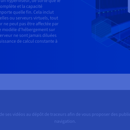
un hyperviseur, de sorte que le
complète et la capacité
importe quelle fin. Cela inclut
les ou serveurs virtuels, tout
 ne peut pas être affectée par
 Ce modèle d'hébergement sur
serveur ne sont jamais diluées
uissance de calcul constante à
e ses vidéos au dépôt de traceurs afin de vous proposer des public
navigation.