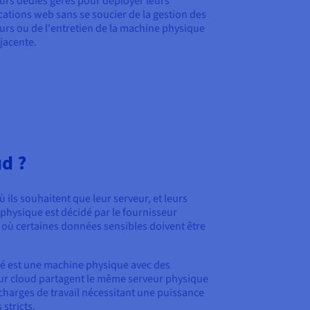
urs dédiés gérés pour déployer leurs
cations web sans se soucier de la gestion des
urs ou de l'entretien de la machine physique
jacente.
ud ?
 ils souhaitent que leur serveur, et leurs
 physique est décidé par le fournisseur
où certaines données sensibles doivent être
dié est une machine physique avec des
veur cloud partagent le même serveur physique
 charges de travail nécessitant une puissance
stricts.