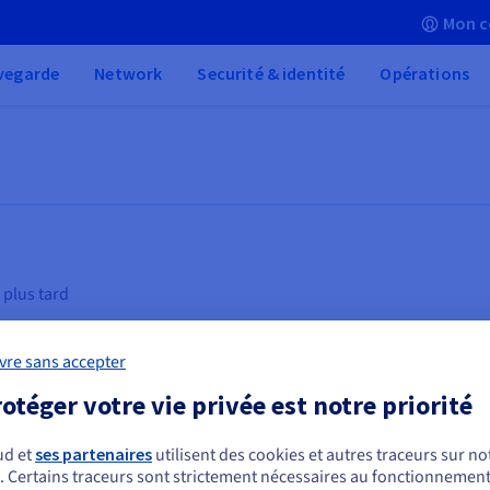
Mon c
vegarde
Network
Securité & identité
Opérations
 plus tard
vre sans accepter
otéger votre vie privée est notre priorité
ud et
ses partenaires
utilisent des cookies et autres traceurs sur not
Hébergement d’applications
Vi
. Certains traceurs sont strictement nécessaires au fonctionnement 
ous semblez être localisé en États-Unis.