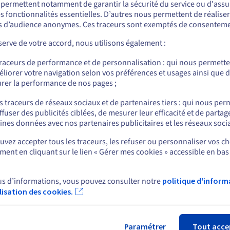
s permettent notamment de garantir la sécurité du service ou d'assu
Hébergez vos applications professionnelles
Cré
s fonctionnalités essentielles. D’autres nous permettent de réalise
r commander, rendez-vous sur le site de votre pays (États-Unis) et créez un
el
(CRM Zoho, HubSpot, Salesforce) en toute
ou
 d’audience anonymes. Ces traceurs sont exemptés de consenteme
mpte.
e
sécurité sur nos serveurs dédiés Advance aux
en
os
performances constantes.
du 
erve de votre accord, nous utilisons également :
VM
Allez sur le site États-Unis
traceurs de performance et de personnalisation : qui nous permett
us.ovhcloud.com/
bare-metal
Anglais
USD - $
liorer votre navigation selon vos préférences et usages ainsi que 
rer la performance de nos pages ;
ou
s traceurs de réseaux sociaux et de partenaires tiers : qui nous per
ffuser des publicités ciblées, de mesurer leur efficacité et de partag
Rester sur le site actuel
ines données avec nos partenaires publicitaires et les réseaux soci
rt
News
vez accepter tous les traceurs, les refuser ou personnaliser vos ch
 d'aide
Espace presse
ent en cliquant sur le lien « Gérer mes cookies » accessible en bas
Sélectionner un autre site web
s
Blog
e d'apprentissage
Réseaux sociaux
ire
us d’informations, vous pouvez consulter notre
politique d'inform
unauté OVHcloud
ilisation des cookies.
Fer
ux de support
ctez nous
Paramétrer
Tout acce