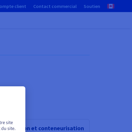
ompte client
Contact commercial
Soutien
re site
rtualisation et conteneurisation
du site.