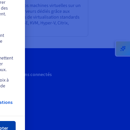
rer
er et gérez vos machines virtuelles sur un
r des
 plusieurs serveurs dédiés grâce aux
nt.
vironnements de virtualisation standards
marché (SUSE, KVM, Hyper-V, Citrix,
ware).
ent
de
mettent
er
aux.
Restons connectés
oix à
 de
ations
mer
pter