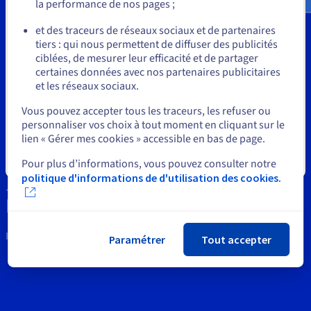
Documentation
la performance de nos pages ;
Outils
Tarifs
ou
Roadmap & Changelog
et des traceurs de réseaux sociaux et de partenaires
Disponibilités par régions
Roadmap & Changelog
Propriété Intellectuelle
tiers : qui nous permettent de diffuser des publicités
Documentation
Rester sur le site actuel
ciblées, de mesurer leur efficacité et de partager
Roadmap & Changelog
Support
certaines données avec nos partenaires publicitaires
et les réseaux sociaux.
Contactez nous
Sélectionner un autre site web
Vous pouvez accepter tous les traceurs, les refuser ou
personnaliser vos choix à tout moment en cliquant sur le
News
lien « Gérer mes cookies » accessible en bas de page.
Réseaux sociaux
Fermer
Pour plus d’informations, vous pouvez consulter notre
politique d'informations de d'utilisation des cookies.
Restons connectés
Paramétrer
Tout accepter