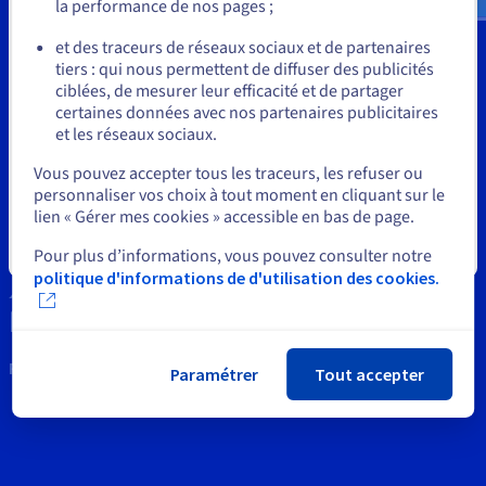
Documentation
la performance de nos pages ;
Outils
Tarifs
ou
Roadmap & Changelog
et des traceurs de réseaux sociaux et de partenaires
Disponibilités par régions
Roadmap & Changelog
Propriété Intellectuelle
tiers : qui nous permettent de diffuser des publicités
Documentation
Rester sur le site actuel
ciblées, de mesurer leur efficacité et de partager
Roadmap & Changelog
Support
certaines données avec nos partenaires publicitaires
et les réseaux sociaux.
Contactez nous
Sélectionner un autre site web
Vous pouvez accepter tous les traceurs, les refuser ou
personnaliser vos choix à tout moment en cliquant sur le
News
lien « Gérer mes cookies » accessible en bas de page.
Réseaux sociaux
Fermer
Pour plus d’informations, vous pouvez consulter notre
politique d'informations de d'utilisation des cookies.
Restons connectés
Paramétrer
Tout accepter