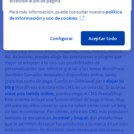
accesible al pie de página.
Cerrar
Para más información, puede consultar nuestra
política
Un sistema de gestión de contenidos (CMS) te permite crear
de información y uso de cookies.
un blog fácilmente; además, podrás gestionar y editar tu
contenido sin necesidad de conocimientos técnicos.
WordPress es a día de hoy el CMS más conocido a nivel
Configurar
Aceptar todo
mundial y un auténtico referente en el universo del
blogging
.
Esta plataforma, muy fácil de usar, permite compartir de
forma muy sencilla textos, imágenes, fotos, vídeos, música,
etc. Asimismo, puedes elegir las extensiones o plugins que
mejor se adapten a tu uso. Las posibilidades de
personalización son infinitas gracias a los temas WordPress
(también llamados templates) disponibles online, tanto
gratuitos como de pago. Confía en OVHcloud para
alojar tu
blog
WordPress e instala este CMS en un solo clic. Si quieres
crear una tienda online
, puedes elegir el CMS PrestaShop.
Este sistema incluye una funcionalidad de pago online, muy
útil para aquellos usuarios que no saben cómo crear un blog
de tipo e-commerce. Por último, entre los CMS más populares
también se encuentran
Joomla!
y
Drupal
, dos plataformas
que te permiten destacar tus productos o tu marca en un sitio
web corporativo. Es muy fácil: ¡solo tienes que dar el paso y