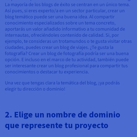
Documentación
Documentación
La mayoría de los blogs de éxito se centran en un único tema.
Precios
Roadmap & Changelog
Roadmap & Changelog
Observabilidad
Así pues, si eres experto/a en un sector particular, crear un
Disponibilidad por regiones
blog temático puede ser una buena idea. Al compartir
Documentación
conocimiento especializados sobre un tema concreto,
Roadmap & Changelog
aportarás un valor añadido informativo a tu comunidad de
Roadmap y Changelog
internautas, ofreciéndoles contenido de calidad. Si, por
ejemplo, te consideras un trotamundos o te gusta visitar otras
ciudades, puedes crear un blog de viajes. ¿Te gusta la
fotografía? Crear un blog de fotografía podría ser una buena
opción. E incluso en el marco de tu actividad, también puede
ser interesante crear un blog profesional para compartir tus
conocimientos o destacar tu experiencia.
Una vez que tengas clara la temática del blog, ¡ya podrás
elegir tu dirección o dominio!
2. Elige un nombre de dominio
que represente tu proyecto