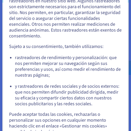
CMS en un solo clic
rastreadores en nuestro sitio web. Algunos rastreadores
Acceso SSH ilimitado
son estrictamente necesarios para el funcionamiento del
sitio. Nos permiten, en particular, garantizar la seguridad
Parece que está ubicado en Estados
del servicio o asegurar ciertas funcionalidades
Descubrir la solución
Unidos
esenciales. Otros nos permiten realizar mediciones de
audiencia anónimas. Estos rastreadores están exentos de
Si quiere hacer un pedido desde Estados Unidos, deberá buscar
consentimiento.
el sitio web adecuado y crear una cuenta.
Sujeto a su consentimiento, también utilizamos:
Ve a la página web Estados Unidos
Ventajas de OVHcloud para tu
rastreadores de rendimiento y personalización: que
us.ovhcloud.com/
Inglés
USD - $
nos permiten mejorar su navegación según sus
blog
preferencias y usos, así como medir el rendimiento de
nuestras páginas;
o
Un blog alojado en OVHcloud te permitirá disfrutar de un sitio
y rastreadores de redes sociales y de socios externos:
web listo para usar, potente y seguro, disponible al mejor
Permanezca en el sitio web actual
que nos permiten difundir publicidad dirigida, medir
precio posible. Gracias a la protección anti-DDoS, el blog
su eficacia y compartir ciertos datos con nuestros
estará siempre accesible para tus usuarios, con páginas que
socios publicitarios y las redes sociales.
se cargan rápidamente.
Seleccione otro sitio web
Puede aceptar todas las cookies, rechazarlas o
personalizar sus opciones en cualquier momento
haciendo clic en el enlace «Gestionar mis cookies»
Elige el mejor CMS