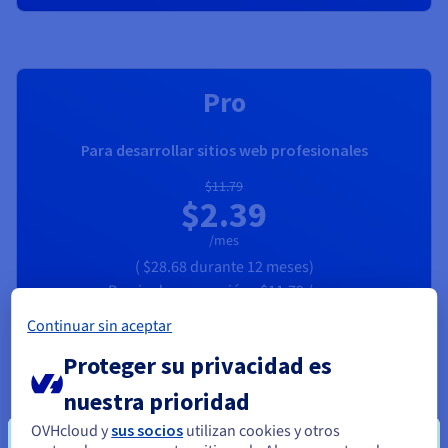
RECOMENDADO
Pro
Para desarrollar sitios web profesionales
$11.79
$2.39
/mes
(
$28.68
durante 12 meses)
Precio de renovación :
$11.79
/mes
Continuar sin aceptar
Contratar
Proteger su privacidad es
1 dominio gratis*
nuestra prioridad
250 GB de espacio en disco
100 cuentas de correo
OVHcloud y
sus socios
utilizan cookies y otros