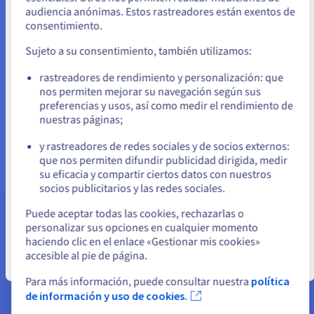
audiencia anónimas. Estos rastreadores están exentos de
Si quiere hacer un pedido desde Estados Unidos, deberá buscar el
consentimiento.
sitio web adecuado y crear una cuenta.
Sujeto a su consentimiento, también utilizamos:
¿Quieres vender tus productos y servicios
Ve a la página web Estados Unidos
directamente en internet? Crea un sitio web de e-
rastreadores de rendimiento y personalización: que
us.ovhcloud.com/
Inglés
USD - $
commerce eficiente y de bajo coste, utilizando el CMS
nos permiten mejorar su navegación según sus
PrestaShop.
preferencias y usos, así como medir el rendimiento de
nuestras páginas;
o
Más información
y rastreadores de redes sociales y de socios externos:
Permanezca en el sitio web actual
que nos permiten difundir publicidad dirigida, medir
su eficacia y compartir ciertos datos con nuestros
socios publicitarios y las redes sociales.
Seleccione otro sitio web
Puede aceptar todas las cookies, rechazarlas o
Asistencia y soporte
personalizar sus opciones en cualquier momento
haciendo clic en el enlace «Gestionar mis cookies»
accesible al pie de página.
Cerrar
Para más información, puede consultar nuestra
política
de información y uso de cookies.