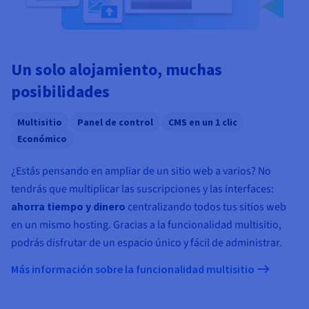
Documentación
Documentación
Precios
Roadmap & Changelog
Roadmap & Changelog
Observabilidad
Disponibilidad por regiones
Documentación
Roadmap & Changelog
Un solo alojamiento, muchas
Roadmap y Changelog
posibilidades
Multisitio
Panel de control
CMS en un 1 clic
Económico
¿Estás pensando en ampliar de un sitio web a varios? No
tendrás que multiplicar las suscripciones y las interfaces:
ahorra tiempo y dinero
centralizando todos tus sitios web
en un mismo hosting. Gracias a la funcionalidad multisitio,
podrás disfrutar de un espacio único y fácil de administrar.
Más información sobre la funcionalidad multisitio