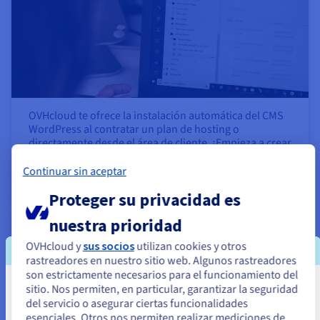
OVHcloud te ofrece la instalación automática del CMS
WordPress al contratar un plan de hosting o
directamente desde el área de cliente. ¡Empieza a crear
tu propio proyecto hoy mismo!
Continuar sin aceptar
Más información
Proteger su privacidad es
nuestra prioridad
Crear una tienda online con PrestaShop
OVHcloud y
sus socios
utilizan cookies y otros
rastreadores en nuestro sitio web. Algunos rastreadores
son estrictamente necesarios para el funcionamiento del
sitio. Nos permiten, en particular, garantizar la seguridad
Parece que está ubicado en Estados
del servicio o asegurar ciertas funcionalidades
Unidos
esenciales. Otros nos permiten realizar mediciones de