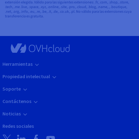
extensión elegida. Válido para las siguientes extensiones: .fr, .com, .shop, .store,
.tech, .me .live, .space, .xyz, .online, .site, .pro, .cloud, .blog, .name, , .boutique,
.net, .org, .info, .eu, .re, .be, .it, .de, .co.uk, .pl. No válido para las extensiones cuya
transferencia es gratuita.
Herramientas
Propiedad intelectual
Soporte
Contáctenos
Noticias
Redes sociales