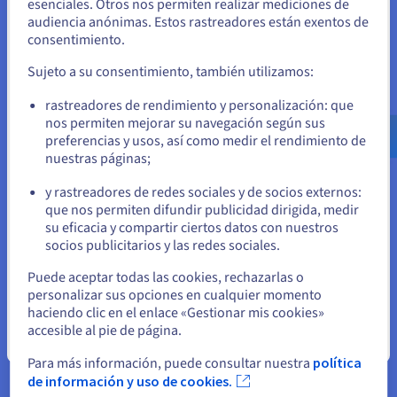
Unidos
esenciales. Otros nos permiten realizar mediciones de
disfrutes de altas prestaciones al mejor precio.
audiencia anónimas. Estos rastreadores están exentos de
Si quiere hacer un pedido desde Estados Unidos, deberá buscar
Disfruta de una solución asequible y fiable para tu proyecto
consentimiento.
el sitio web adecuado y crear una cuenta.
online. Nuestros alojamientos compartidos incluyen
Sujeto a su consentimiento, también utilizamos:
protección anti-DDoS por defecto, tráfico mensual ilimitado y
ancho de banda compartido. Para ir más allá, OVHcloud pone
Ve a la página web Estados Unidos
rastreadores de rendimiento y personalización: que
a tu disposición numerosas opciones para completar y
us.ovhcloud.com/
Inglés
USD - $
nos permiten mejorar su navegación según sus
mejorar tu plan con el fin de adaptarlo a tus necesidades.
preferencias y usos, así como medir el rendimiento de
Con nuestro plan de hosting disfrutarás de un dominio gratis
nuestras páginas;
o
el primer año, direcciones de correo gratuitas y un certificado
y rastreadores de redes sociales y de socios externos:
SSL incluido para una eficacia y una seguridad óptimas.
Permanezca en el sitio web actual
que nos permiten difundir publicidad dirigida, medir
su eficacia y compartir ciertos datos con nuestros
socios publicitarios y las redes sociales.
Seleccione otro sitio web
Puede aceptar todas las cookies, rechazarlas o
Starter
personalizar sus opciones en cualquier momento
haciendo clic en el enlace «Gestionar mis cookies»
accesible al pie de página.
Para iniciarte con éxito en el desarrollo de sitios web
Cerrar
Para más información, puede consultar nuestra
política
$3.09
$1.89
de información y uso de cookies.