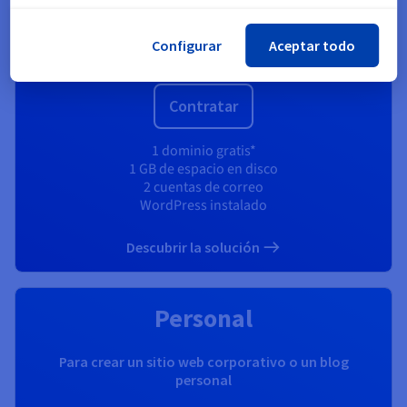
/mes
(
$22.68
durante 12 meses)
Configurar
Aceptar todo
Precio de renovación :
$3.09
/mes
Contratar
1 dominio gratis*
1 GB de espacio en disco
2 cuentas de correo
WordPress instalado
Descubrir la solución
Personal
Para crear un sitio web corporativo o un blog
personal