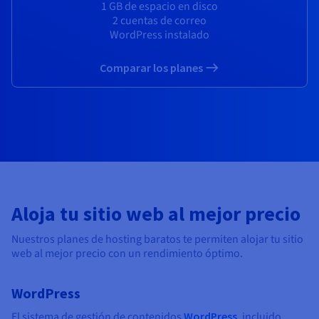
Documentación
Documentación
1 GB de espacio en disco
Precios
Roadmap & Changelog
Roadmap & Changelog
2 cuentas de correo
Observabilidad
Disponibilidad por regiones
WordPress instalado
Documentación
Roadmap & Changelog
Comparar los planes
Roadmap y Changelog
Aloja tu sitio web al mejor precio
Nuestros planes de hosting baratos te permiten alojar tu sitio
web al mejor precio con un rendimiento óptimo.
WordPress
El sistema de gestión de contenidos
WordPress
, incluido