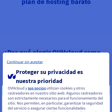
plan de hosting barato
¿Por qué elegir OVHcloud como
proveedor de hosting barato y de
Continuar sin aceptar
calidad para tus sitios web?
Proteger su privacidad es
OVHcloud ofrece un nivel de seguridad óptimo y
nuestra prioridad
funcionalidades avanzadas para todos sus proyectos online.
OVHcloud y
sus socios
utilizan cookies y otros
Tus sitios web se alojan en nuestros propios datacenters, de
rastreadores en nuestro sitio web. Algunos rastreadores
conformidad con la legislación europea, y nuestros servicios
son estrictamente necesarios para el funcionamiento del
están sujetos al nivel de protección más estricto. Descubre
sitio. Nos permiten, en particular, garantizar la seguridad
Parece que está ubicado en Estados
nuestra amplia gama de planes de hosting baratos que no
del servicio o asegurar ciertas funcionalidades
escatiman ni en calidad ni en seguridad para permitir que