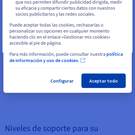
Permanezca en el sitio web actual
que nos permiten difundir publicidad dirigida, medir
Además de disfrutar de una facturación clara y transparente,
su eficacia y compartir ciertos datos con nuestros
solo tendrá que pagar por los recursos que utilice y no por el
socios publicitarios y las redes sociales.
tráfico entrante y saliente entre los datacenters de OVHcloud.
Seleccione otro sitio web
Puede aceptar todas las cookies, rechazarlas o
Así podrá predecir con mayor exactitud su gasto en cloud y
personalizar sus opciones en cualquier momento
planificarse en consecuencia.
haciendo clic en el enlace «Gestionar mis cookies»
accesible al pie de página.
Cerrar
Para más información, puede consultar nuestra
política
Reversible y estándar
de información y uso de cookies.
Al confiarnos sus datos, nosotros le garantizamos la
posibilidad de recuperarlos a través de protocolos e
Configurar
Aceptar todo
interfaces API estándares y fáciles de usar.
Niveles de soporte para su