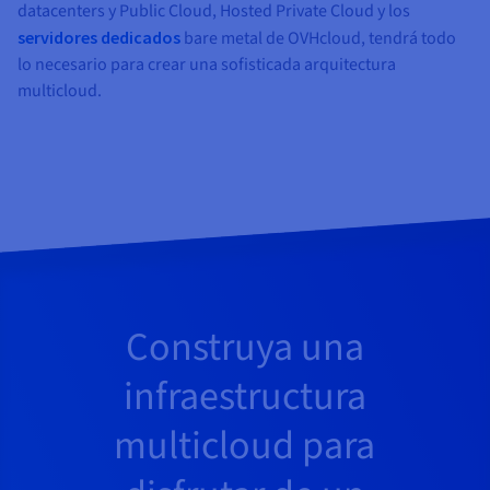
Documentación
Documentación
datacenters y Public Cloud, Hosted Private Cloud y los
Precios
Roadmap & Changelog
Roadmap & Changelog
Observabilidad
servidores dedicados
bare metal de OVHcloud, tendrá todo
Disponibilidad por regiones
lo necesario para crear una sofisticada arquitectura
Documentación
multicloud.
Roadmap & Changelog
Roadmap y Changelog
Construya una
infraestructura
multicloud para