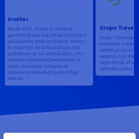
Irontec
Grupo Treven
Desde 2003, Irontec le ofrece la
garantía de que sus infraestructuras y
Grupo Trevenque a
aplicaciones están en buenas manos.
empresas a utilizar
Es el partner de OVHcloud con más
optimizar sus pro
galardones de los últimos años, y ha
negocio. Con más 
recibido el premio Open Awards al
experiencia, ofrece
mejor proveedor europeo de
software y solucio
soluciones tecnológicas de código
abierto.