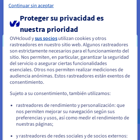
Principales características
Continuar sin aceptar
Proteger su privacidad es
Escalable
nuestra prioridad
Automatice y orqueste su infraestructura en cuestión de
OVHcloud y
sus socios
utilizan cookies y otros
minutos a través de un panel de administración web, una
rastreadores en nuestro sitio web. Algunos rastreadores
gran variedad de API o herramientas conocidas y fiables.
son estrictamente necesarios para el funcionamiento del
sitio. Nos permiten, en particular, garantizar la seguridad
Parece que está ubicado en Estados
del servicio o asegurar ciertas funcionalidades
Unidos
esenciales. Otros nos permiten realizar mediciones de
Altamente disponible
audiencia anónimas. Estos rastreadores están exentos de
Si quiere hacer un pedido desde Estados Unidos, deberá buscar
consentimiento.
el sitio web adecuado y crear una cuenta.
Ponemos a su disposición diferentes opciones de replicación
Sujeto a su consentimiento, también utilizamos:
y alta disponibilidad para dar respuesta a los distintos
Ve a la página web Estados Unidos
requisitos de su proyecto, así como un sólido SLA que le
rastreadores de rendimiento y personalización: que
us.ovhcloud.com/
Inglés
USD - $
garantiza una disponibilidad del 99,99%.
nos permiten mejorar su navegación según sus
preferencias y usos, así como medir el rendimiento de
nuestras páginas;
o
Predecible
y rastreadores de redes sociales y de socios externos: