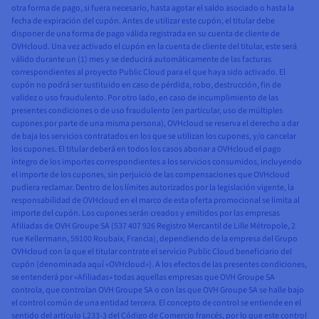
otra forma de pago, si fuera necesario, hasta agotar el saldo asociado o hasta la
fecha de expiración del cupón. Antes de utilizar este cupón, el titular debe
disponer de una forma de pago válida registrada en su cuenta de cliente de
OVHcloud. Una vez activado el cupón en la cuenta de cliente del titular, este será
válido durante un (1) mes y se deducirá automáticamente de las facturas
correspondientes al proyecto Public Cloud para el que haya sido activado. El
cupón no podrá ser sustituido en caso de pérdida, robo, destrucción, fin de
validez o uso fraudulento. Por otro lado, en caso de incumplimiento de las
presentes condiciones o de uso fraudulento (en particular, uso de múltiples
cupones por parte de una misma persona), OVHcloud se reserva el derecho a dar
de baja los servicios contratados en los que se utilizan los cupones, y/o cancelar
los cupones. El titular deberá en todos los casos abonar a OVHcloud el pago
íntegro de los importes correspondientes a los servicios consumidos, incluyendo
el importe de los cupones, sin perjuicio de las compensaciones que OVHcloud
pudiera reclamar. Dentro de los límites autorizados por la legislación vigente, la
responsabilidad de OVHcloud en el marco de esta oferta promocional se limita al
importe del cupón. Los cupones serán creados y emitidos por las empresas
Afiliadas de OVH Groupe SA (537 407 926 Registro Mercantil de Lille Métropole, 2
rue Kellermann, 59100 Roubaix, Francia), dependiendo de la empresa del Grupo
OVHcloud con la que el titular contrate el servicio Public Cloud beneficiario del
cupón (denominada aquí «OVHcloud»). A los efectos de las presentes condiciones,
se entenderá por «Afiliadas» todas aquellas empresas que OVH Groupe SA
controla, que controlan OVH Groupe SA o con las que OVH Groupe SA se halle bajo
el control común de una entidad tercera. El concepto de control se entiende en el
sentido del artículo L233-3 del Código de Comercio francés, por lo que este control