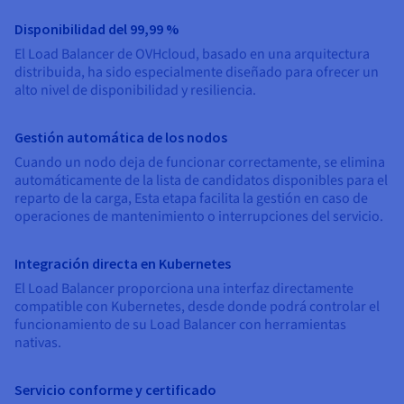
Documentación
Documentación
Precios
Roadmap & Changelog
Roadmap & Changelog
Observabilidad
Disponibilidad del 99,99 %
Disponibilidad por regiones
El Load Balancer de OVHcloud, basado en una arquitectura
Documentación
distribuida, ha sido especialmente diseñado para ofrecer un
Roadmap & Changelog
Roadmap y Changelog
alto nivel de disponibilidad y resiliencia.
Gestión automática de los nodos
Cuando un nodo deja de funcionar correctamente, se elimina
automáticamente de la lista de candidatos disponibles para el
reparto de la carga, Esta etapa facilita la gestión en caso de
operaciones de mantenimiento o interrupciones del servicio.
Integración directa en Kubernetes
El Load Balancer proporciona una interfaz directamente
compatible con Kubernetes, desde donde podrá controlar el
funcionamiento de su Load Balancer con herramientas
nativas.
Servicio conforme y certificado