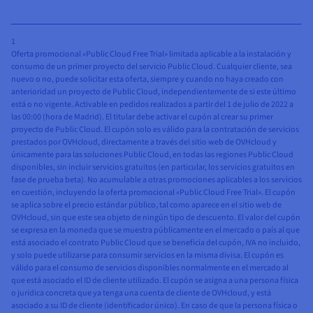
1
Oferta promocional «Public Cloud Free Trial» limitada aplicable a la instalación y
consumo de un primer proyecto del servicio Public Cloud. Cualquier cliente, sea
nuevo o no, puede solicitar esta oferta, siempre y cuando no haya creado con
anterioridad un proyecto de Public Cloud, independientemente de si este último
está o no vigente. Activable en pedidos realizados a partir del 1 de julio de 2022 a
las 00:00 (hora de Madrid). El titular debe activar el cupón al crear su primer
proyecto de Public Cloud. El cupón solo es válido para la contratación de servicios
prestados por OVHcloud, directamente a través del sitio web de OVHcloud y
únicamente para las soluciones Public Cloud, en todas las regiones Public Cloud
disponibles, sin incluir servicios gratuitos (en particular, los servicios gratuitos en
fase de prueba beta). No acumulable a otras promociones aplicables a los servicios
en cuestión, incluyendo la oferta promocional «Public Cloud Free Trial». El cupón
se aplica sobre el precio estándar público, tal como aparece en el sitio web de
OVHcloud, sin que este sea objeto de ningún tipo de descuento. El valor del cupón
se expresa en la moneda que se muestra públicamente en el mercado o país al que
está asociado el contrato Public Cloud que se beneficia del cupón, IVA no incluido,
y solo puede utilizarse para consumir servicios en la misma divisa. El cupón es
válido para el consumo de servicios disponibles normalmente en el mercado al
que está asociado el ID de cliente utilizado. El cupón se asigna a una persona física
o jurídica concreta que ya tenga una cuenta de cliente de OVHcloud, y está
asociado a su ID de cliente (identificador único). En caso de que la persona física o