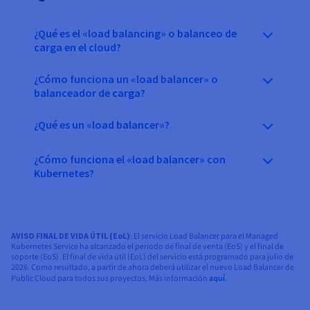
¿Qué es el «load balancing» o balanceo de
carga en el cloud?
¿Cómo funciona un «load balancer» o
balanceador de carga?
¿Qué es un «load balancer»?
¿Cómo funciona el «load balancer» con
Kubernetes?
AVISO FINAL DE VIDA ÚTIL (EoL)
: El servicio Load Balancer para el Managed
Kubernetes Service ha alcanzado el periodo de final de venta (EoS) y el final de
soporte (EoS). El final de vida útil (EoL) del servicio está programado para julio de
2026. Como resultado, a partir de ahora deberá utilizar el nuevo Load Balancer de
Public Cloud para todos sus proyectos. Más información
aquí
.