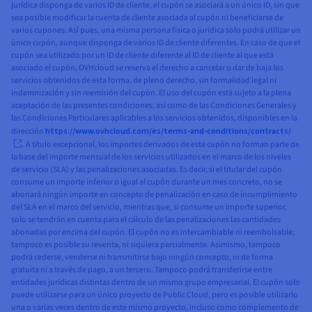
jurídica disponga de varios ID de cliente, el cupón se asociará a un único ID, sin que
sea posible modificar la cuenta de cliente asociada al cupón ni beneficiarse de
varios cupones. Así pues, una misma persona física o jurídica solo podrá utilizar un
único cupón, aunque disponga de varios ID de cliente diferentes. En caso de que el
cupón sea utilizado por un ID de cliente diferente al ID de cliente al que está
asociado el cupón, OVHcloud se reserva el derecho a cancelar o dar de baja los
servicios obtenidos de esta forma, de pleno derecho, sin formalidad legal ni
indemnización y sin reemisión del cupón. El uso del cupón está sujeto a la plena
aceptación de las presentes condiciones, así como de las Condiciones Generales y
las Condiciones Particulares aplicables a los servicios obtenidos, disponibles en la
dirección
https://www.ovhcloud.com/es/terms-and-conditions/contracts/
. A título excepcional, los importes derivados de este cupón no forman parte de
la base del importe mensual de los servicios utilizados en el marco de los niveles
de servicio (SLA) y las penalizaciones asociadas. Es decir, si el titular del cupón
consume un importe inferior o igual al cupón durante un mes concreto, no se
abonará ningún importe en concepto de penalización en caso de incumplimiento
del SLA en el marco del servicio, mientras que, si consume un importe superior,
solo se tendrán en cuenta para el cálculo de las penalizaciones las cantidades
abonadas por encima del cupón. El cupón no es intercambiable ni reembolsable;
tampoco es posible su reventa, ni siquiera parcialmente. Asimismo, tampoco
podrá cederse, venderse ni transmitirse bajo ningún concepto, ni de forma
gratuita ni a través de pago, a un tercero. Tampoco podrá transferirse entre
entidades jurídicas distintas dentro de un mismo grupo empresarial. El cupón solo
puede utilizarse para un único proyecto de Public Cloud, pero es posible utilizarlo
una o varias veces dentro de este mismo proyecto, incluso como complemento de