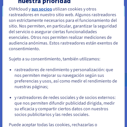
nuestra prioridad
estén localizadas.
OVHcloud y
sus socios
utilizan cookies y otros
rastreadores en nuestro sitio web. Algunos rastreadores
Descubrir Private Network
son estrictamente necesarios para el funcionamiento del
sitio. Nos permiten, en particular, garantizar la seguridad
Parece que está ubicado en Estados
del servicio o asegurar ciertas funcionalidades
Unidos
esenciales. Otros nos permiten realizar mediciones de
audiencia anónimas. Estos rastreadores están exentos de
Si quiere hacer un pedido desde Estados Unidos, deberá buscar
consentimiento.
el sitio web adecuado y crear una cuenta.
Sujeto a su consentimiento, también utilizamos:
Ve a la página web Estados Unidos
rastreadores de rendimiento y personalización: que
us.ovhcloud.com/
Inglés
USD - $
nos permiten mejorar su navegación según sus
preferencias y usos, así como medir el rendimiento de
Managed Kubernetes Service
nuestras páginas;
o
Olvídate de las limitaciones de instalación y
mantenimiento de tus clústeres Kubernetes. Despliega
y rastreadores de redes sociales y de socios externos:
Permanezca en el sitio web actual
rápidamente tus aplicaciones gracias a una solución de
que nos permiten difundir publicidad dirigida, medir
referencia para la orquestación de contenedores.
su eficacia y compartir ciertos datos con nuestros
socios publicitarios y las redes sociales.
Seleccione otro sitio web
Descubrir Managed Kubernetes Service
Puede aceptar todas las cookies, rechazarlas o