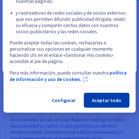
nuestras páginas;
o
load balancer
y rastreadores de redes sociales y de socios externos:
Permanezca en el sitio web actual
que nos permiten difundir publicidad dirigida, medir
su eficacia y compartir ciertos datos con nuestros
socios publicitarios y las redes sociales.
Mejora del rendimiento y la escalabilidad
Seleccione otro sitio web
Puede aceptar todas las cookies, rechazarlas o
Al repartir el tráfico, los balanceadores de carga evitan
personalizar sus opciones en cualquier momento
los cuellos de botella y ayudan a mantener altos niveles
haciendo clic en el enlace «Gestionar mis cookies»
de rendimiento. En los entornos en la nube, ajustan
accesible al pie de página.
automáticamente la capacidad en función de las
Cerrar
variaciones.
Para más información, puede consultar nuestra
política
de información y uso de cookies.
Configurar
Aceptar todo
Una solución disponible y fiable
Si un servidor se cae, el Load Balancer redirige el tráfico
hacia servidores sanos, lo que garantiza un servicio
ininterrumpido. Esta tolerancia a fallos desempeña un
papel importante en el mantenimiento de la