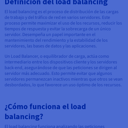
Definición del load balancing
Documentación
Documentación
Precios
Roadmap & Changelog
Roadmap & Changelog
Observabilidad
El load balancing es el proceso de distribución de las cargas
Disponibilidad por regiones
de trabajo y del tráfico de red en varios servidores. Este
Documentación
proceso permite maximizar el uso de los recursos, reducir los
Roadmap & Changelog
Roadmap y Changelog
tiempos de respuesta y evitar la sobrecarga de un único
servidor. Desempeña un papel importante en el
mantenimiento del rendimiento y la estabilidad de los
servidores, las bases de datos y las aplicaciones.
Un Load Balancer, o equilibrador de carga, actúa como
intermediario entre los dispositivos cliente y los servidores
back-end, asegurándose de que las peticiones se dirigen al
servidor más adecuado. Esto permite evitar que algunos
servidores permanezcan inactivos mientras que otros se vean
desbordados, lo que favorece un uso óptimo de los recursos.
¿Cómo funciona el load
balancing?
El load balancing funciona analizando las peticiones