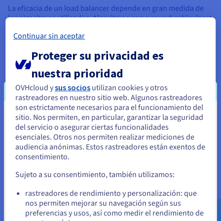
La eficacia de un load balancer depende en gran medida de
los algoritmos utilizados. Algoritmos como round-robin, least
connections e IP hash garantizan una distribución equilibrada
Continuar sin aceptar
del tráfico y una utilización eficaz de los servidores. Las
funciones avanzadas, como el terminador SSL y la
Proteger su privacidad es
persistencia de la sesión, optimizan aún más la gestión del
tráfico.
nuestra prioridad
OVHcloud y
sus socios
utilizan cookies y otros
rastreadores en nuestro sitio web. Algunos rastreadores
Load balancer cloud
son estrictamente necesarios para el funcionamiento del
sitio. Nos permiten, en particular, garantizar la seguridad
Parece que está ubicado en Estados
Los
load balancers cloud
están diseñados para distribuir el
del servicio o asegurar ciertas funcionalidades
tráfico entrante de forma equilibrada entre varios servidores,
Unidos
esenciales. Otros nos permiten realizar mediciones de
lo que garantiza una distribución óptima de las cargas de
audiencia anónimas. Estos rastreadores están exentos de
trabajo y mejora la resiliencia y la disponibilidad de las
Si quiere hacer un pedido desde Estados Unidos, deberá buscar
consentimiento.
el sitio web adecuado y crear una cuenta.
aplicaciones. Su flexibilidad se debe a su capacidad para
adaptarse rápidamente a las fluctuaciones del tráfico y al
Sujeto a su consentimiento, también utilizamos:
aumento de la carga de las aplicaciones.
Ve a la página web Estados Unidos
rastreadores de rendimiento y personalización: que
us.ovhcloud.com/
learn
Inglés
USD - $
nos permiten mejorar su navegación según sus
preferencias y usos, así como medir el rendimiento de
Ventajas e importancia de un