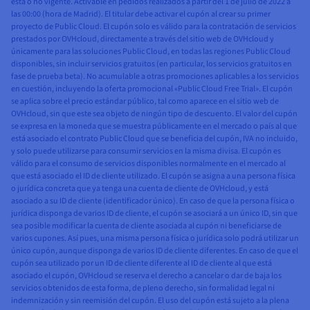
está o no vigente. Activable en pedidos realizados a partir del 1 de julio de 2022 a
las 00:00 (hora de Madrid). El titular debe activar el cupón al crear su primer
proyecto de Public Cloud. El cupón solo es válido para la contratación de servicios
prestados por OVHcloud, directamente a través del sitio web de OVHcloud y
únicamente para las soluciones Public Cloud, en todas las regiones Public Cloud
disponibles, sin incluir servicios gratuitos (en particular, los servicios gratuitos en
fase de prueba beta). No acumulable a otras promociones aplicables a los servicios
en cuestión, incluyendo la oferta promocional «Public Cloud Free Trial». El cupón
se aplica sobre el precio estándar público, tal como aparece en el sitio web de
OVHcloud, sin que este sea objeto de ningún tipo de descuento. El valor del cupón
se expresa en la moneda que se muestra públicamente en el mercado o país al que
está asociado el contrato Public Cloud que se beneficia del cupón, IVA no incluido,
y solo puede utilizarse para consumir servicios en la misma divisa. El cupón es
válido para el consumo de servicios disponibles normalmente en el mercado al
que está asociado el ID de cliente utilizado. El cupón se asigna a una persona física
o jurídica concreta que ya tenga una cuenta de cliente de OVHcloud, y está
asociado a su ID de cliente (identificador único). En caso de que la persona física o
jurídica disponga de varios ID de cliente, el cupón se asociará a un único ID, sin que
sea posible modificar la cuenta de cliente asociada al cupón ni beneficiarse de
varios cupones. Así pues, una misma persona física o jurídica solo podrá utilizar un
único cupón, aunque disponga de varios ID de cliente diferentes. En caso de que el
cupón sea utilizado por un ID de cliente diferente al ID de cliente al que está
asociado el cupón, OVHcloud se reserva el derecho a cancelar o dar de baja los
servicios obtenidos de esta forma, de pleno derecho, sin formalidad legal ni
indemnización y sin reemisión del cupón. El uso del cupón está sujeto a la plena