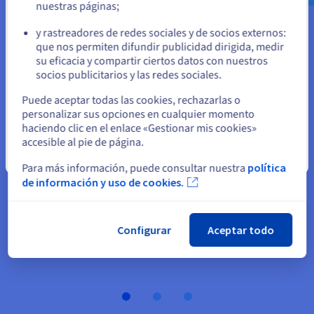
nuestras páginas;
o
y rastreadores de redes sociales y de socios externos:
que nos permiten difundir publicidad dirigida, medir
Permanezca en el sitio web actual
su eficacia y compartir ciertos datos con nuestros
socios publicitarios y las redes sociales.
Seleccione otro sitio web
Puede aceptar todas las cookies, rechazarlas o
personalizar sus opciones en cualquier momento
haciendo clic en el enlace «Gestionar mis cookies»
accesible al pie de página.
«OVHcloud nos permite conseguir los mismos o incluso
Cerrar
Para más información, puede consultar nuestra
política
mejores resultados que con nuestro anterior proveedor,
de información y uso de cookies.
pagando tan solo una parte del precio».
Joaquín Valdés, director general de Todocolección
Configurar
Aceptar todo
Más información