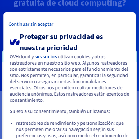
gratuita de cloud computing?
No se preocupe, el OVHcloud
Startup Program
le
Continuar sin aceptar
ayudará. Nuestro equipo le puede ofrecer más
oportunidades de utilizar numerosos tipos de servicios
Proteger su privacidad es
cloud: público, híbrido o privado. El objetivo es
nuestra prioridad
ayudarle en su desarrollo dando el salto al cloud.
OVHcloud y
sus socios
utilizan cookies y otros
rastreadores en nuestro sitio web. Algunos rastreadores
Más información
son estrictamente necesarios para el funcionamiento del
Parece que está ubicado en Estados
sitio. Nos permiten, en particular, garantizar la seguridad
del servicio o asegurar ciertas funcionalidades
Unidos
esenciales. Otros nos permiten realizar mediciones de
audiencia anónimas. Estos rastreadores están exentos de
Si quiere hacer un pedido desde Estados Unidos, deberá buscar
consentimiento.
el sitio web adecuado y crear una cuenta.
¡Nuestros clientes lo explican
Sujeto a su consentimiento, también utilizamos:
Ve a la página web Estados Unidos
mejor!
rastreadores de rendimiento y personalización: que
us.ovhcloud.com/
public-cloud
Inglés
USD -
$
nos permiten mejorar su navegación según sus
preferencias y usos, así como medir el rendimiento de