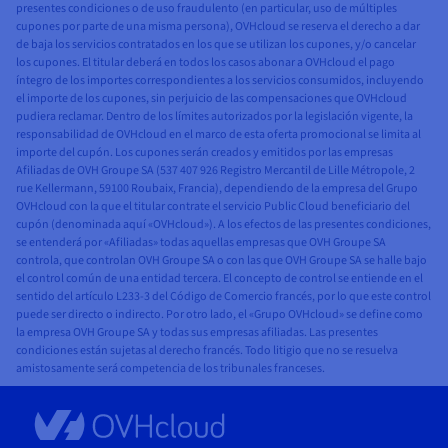
presentes condiciones o de uso fraudulento (en particular, uso de múltiples
cupones por parte de una misma persona), OVHcloud se reserva el derecho a dar
de baja los servicios contratados en los que se utilizan los cupones, y/o cancelar
los cupones. El titular deberá en todos los casos abonar a OVHcloud el pago
íntegro de los importes correspondientes a los servicios consumidos, incluyendo
el importe de los cupones, sin perjuicio de las compensaciones que OVHcloud
pudiera reclamar. Dentro de los límites autorizados por la legislación vigente, la
responsabilidad de OVHcloud en el marco de esta oferta promocional se limita al
importe del cupón. Los cupones serán creados y emitidos por las empresas
Afiliadas de OVH Groupe SA (537 407 926 Registro Mercantil de Lille Métropole, 2
rue Kellermann, 59100 Roubaix, Francia), dependiendo de la empresa del Grupo
OVHcloud con la que el titular contrate el servicio Public Cloud beneficiario del
cupón (denominada aquí «OVHcloud»). A los efectos de las presentes condiciones,
se entenderá por «Afiliadas» todas aquellas empresas que OVH Groupe SA
controla, que controlan OVH Groupe SA o con las que OVH Groupe SA se halle bajo
el control común de una entidad tercera. El concepto de control se entiende en el
sentido del artículo L233-3 del Código de Comercio francés, por lo que este control
puede ser directo o indirecto. Por otro lado, el «Grupo OVHcloud» se define como
la empresa OVH Groupe SA y todas sus empresas afiliadas. Las presentes
condiciones están sujetas al derecho francés. Todo litigio que no se resuelva
amistosamente será competencia de los tribunales franceses.