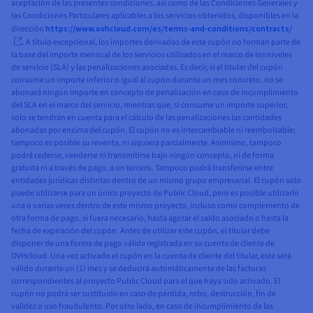
aceptación de las presentes condiciones, así como de las Condiciones Generales y
las Condiciones Particulares aplicables a los servicios obtenidos, disponibles en la
dirección
https://www.ovhcloud.com/es/terms-and-conditions/contracts/
. A título excepcional, los importes derivados de este cupón no forman parte de
la base del importe mensual de los servicios utilizados en el marco de los niveles
de servicio (SLA) y las penalizaciones asociadas. Es decir, si el titular del cupón
consume un importe inferior o igual al cupón durante un mes concreto, no se
abonará ningún importe en concepto de penalización en caso de incumplimiento
del SLA en el marco del servicio, mientras que, si consume un importe superior,
solo se tendrán en cuenta para el cálculo de las penalizaciones las cantidades
abonadas por encima del cupón. El cupón no es intercambiable ni reembolsable;
tampoco es posible su reventa, ni siquiera parcialmente. Asimismo, tampoco
podrá cederse, venderse ni transmitirse bajo ningún concepto, ni de forma
gratuita ni a través de pago, a un tercero. Tampoco podrá transferirse entre
entidades jurídicas distintas dentro de un mismo grupo empresarial. El cupón solo
puede utilizarse para un único proyecto de Public Cloud, pero es posible utilizarlo
una o varias veces dentro de este mismo proyecto, incluso como complemento de
otra forma de pago, si fuera necesario, hasta agotar el saldo asociado o hasta la
fecha de expiración del cupón. Antes de utilizar este cupón, el titular debe
disponer de una forma de pago válida registrada en su cuenta de cliente de
OVHcloud. Una vez activado el cupón en la cuenta de cliente del titular, este será
válido durante un (1) mes y se deducirá automáticamente de las facturas
correspondientes al proyecto Public Cloud para el que haya sido activado. El
cupón no podrá ser sustituido en caso de pérdida, robo, destrucción, fin de
validez o uso fraudulento. Por otro lado, en caso de incumplimiento de las