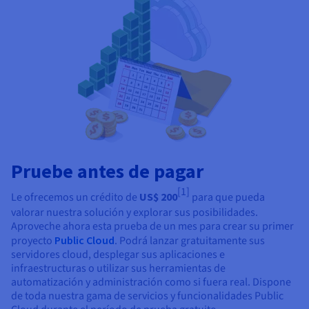
Documentación
Documentación
Precios
Roadmap & Changelog
Roadmap & Changelog
Observabilidad
Disponibilidad por regiones
Documentación
Roadmap & Changelog
Roadmap y Changelog
Pruebe antes de pagar
[1]
Le ofrecemos un crédito de
US$ 200
para que pueda
valorar nuestra solución y explorar sus posibilidades.
Aproveche ahora esta prueba de un mes para crear su primer
proyecto
Public Cloud
. Podrá lanzar gratuitamente sus
servidores cloud, desplegar sus aplicaciones e
infraestructuras o utilizar sus herramientas de
automatización y administración como si fuera real. Dispone
de toda nuestra gama de servicios y funcionalidades Public