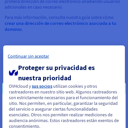
primera dirección de correo electrónico añadiendo usuarios
adicionales en caso necesario.
Para más información, consulta nuestra guía sobre cómo
crear una dirección de correo electrónico asociada a tu
dominio
.
Continuar sin aceptar
Proteger su privacidad es
nuestra prioridad
3. Proteger un dominio una vez registrado
OVHcloud y
sus socios
utilizan cookies y otros
rastreadores en nuestro sitio web. Algunos rastreadores
Una vez registrado el dominio, deberás protegerlo para
son estrictamente necesarios para el funcionamiento del
blindar tu identidad online frente a posibles amenazas, como
sitio. Nos permiten, en particular, garantizar la seguridad
Parece que está ubicado en Estados
el
cybersquatting
o los intentos de pirateo informático. En este
del servicio o asegurar ciertas funcionalidades
sentido, OVHcloud te ofrece diferentes soluciones para
Unidos
esenciales. Otros nos permiten realizar mediciones de
proteger tu dominio.
audiencia anónimas. Estos rastreadores están exentos de
Si quiere hacer un pedido desde Estados Unidos, deberá buscar
consentimiento.