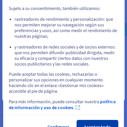
En primer lugar, puedes activar el bloqueo del dominio
el sitio web adecuado y crear una cuenta.
(Domain Lock) para evitar transferencias no autorizadas.
Sujeto a su consentimiento, también utilizamos:
También puedes activar la protección DNSSEC (Domain Name
Ve a la página web Estados Unidos
System Security Extensions), incluida con tu nombre de
rastreadores de rendimiento y personalización: que
us.ovhcloud.com/
Inglés
USD - $
dominio*, para reforzar la seguridad añadiendo una capa
nos permiten mejorar su navegación según sus
adicional de validación para las consultas DNS.
preferencias y usos, así como medir el rendimiento de
nuestras páginas;
o
Asimismo, deberás renovar tu dominio mucho antes de la
fecha de expiración para evitar cualquier interrupción del
y rastreadores de redes sociales y de socios externos:
servicio o, incluso, la pérdida de tu dominio. En este sentido,
Permanezca en el sitio web actual
que nos permiten difundir publicidad dirigida, medir
te recomendamos que actives la renovación automática y
su eficacia y compartir ciertos datos con nuestros
compruebes que la forma de pago registrada está activa. Si tu
socios publicitarios y las redes sociales.
tarjeta bancaria ha caducado, asegúrate de actualizar los
Seleccione otro sitio web
datos en tu área de cliente y de reactivar la opción de
Puede aceptar todas las cookies, rechazarlas o
renovación automática.
personalizar sus opciones en cualquier momento
haciendo clic en el enlace «Gestionar mis cookies»
Para más información, consulta nuestra página dedicada
accesible al pie de página.
Cerrar
sobre la
protección de tu dominio
.
Para más información, puede consultar nuestra
política
de información y uso de cookies.
Configurar
Aceptar todo