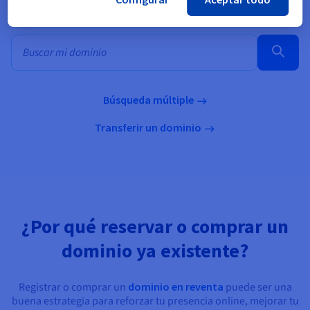
Búsqueda masiva de dominios
Búsqueda múltiple
Transferir un dominio
¿Por qué reservar o comprar un
dominio ya existente?
Registrar o comprar un
dominio en reventa
puede ser una
buena estrategia para reforzar tu presencia online, mejorar tu