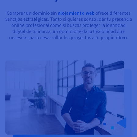
Documentación
Documentación
Precios
Roadmap & Changelog
Roadmap & Changelog
Observabilidad
Comprar un dominio sin
alojamiento web
ofrece diferentes
Disponibilidad por regiones
ventajas estratégicas. Tanto si quieres consolidar tu presencia
Documentación
online profesional como si buscas proteger la identidad
Roadmap & Changelog
Roadmap y Changelog
digital de tu marca, un dominio te da la flexibilidad que
necesitas para desarrollar los proyectos a tu propio ritmo.