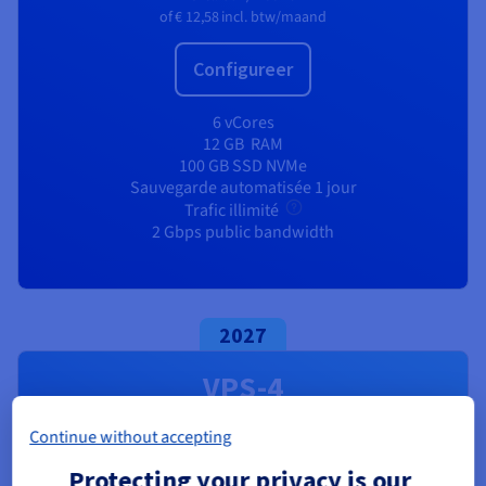
of
€ 12,58
incl. btw/maand
Configureer
6 vCores
12 GB
RAM
100 GB SSD NVMe
Sauvegarde automatisée 1 jour
Trafic illimité
2 Gbps public bandwidth
2027
VPS-4
Vanaf:
Continue without accepting
€ 19,96
Protecting your privacy is our