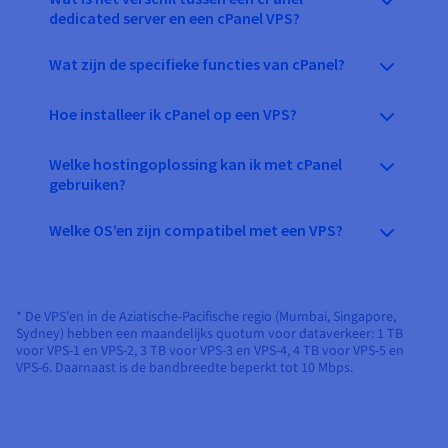
dedicated server en een cPanel VPS?
Wat zijn de specifieke functies van cPanel?
Hoe installeer ik cPanel op een VPS?
Welke hostingoplossing kan ik met cPanel
gebruiken?
Welke OS’en zijn compatibel met een VPS?
* De VPS'en in de Aziatische-Pacifische regio (Mumbai, Singapore,
Sydney) hebben een maandelijks quotum voor dataverkeer: 1 TB
voor VPS-1 en VPS-2, 3 TB voor VPS-3 en VPS-4, 4 TB voor VPS-5 en
VPS-6. Daarnaast is de bandbreedte beperkt tot 10 Mbps.