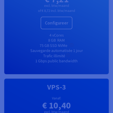
excl. btw/maand
of
€ 8,72
incl. btw/maand
Configureer
4 vCores
8 GB
RAM
75 GB SSD NVMe
Sauvegarde automatisée 1 jour
Trafic illimité
1 Gbps public bandwidth
VPS-3
Vanaf:
€ 10,40
excl. btw/maand