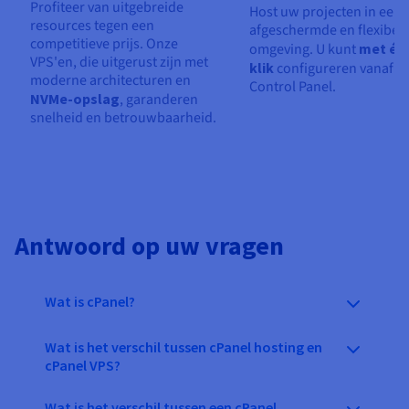
Profiteer van uitgebreide
Host uw projecten in een
resources tegen een
afgeschermde en flexibel
competitieve prijs. Onze
omgeving. U kunt
met éé
VPS'en, die uitgerust zijn met
klik
configureren vanaf u
moderne architecturen en
Control Panel.
NVMe-opslag
, garanderen
snelheid en betrouwbaarheid.
Antwoord op uw vragen
Wat is cPanel?
Wat is het verschil tussen cPanel hosting en
cPanel VPS?
Wat is het verschil tussen een cPanel