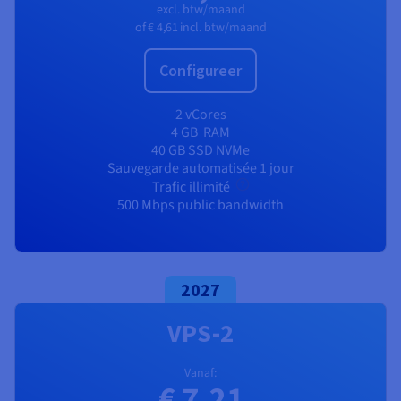
Documentatie
Documentatie
Documentatie
excl. btw/maand
Tarieven
Roadmap & Changelog
Roadmap & Changelog
Roadmap & Changelog
Monitoring
of
€ 4,61
incl. btw/maand
Beschikbaarheid per regio
Documentatie
Configureer
Roadmap & Changelog
Roadmap & Changelog
2 vCores
4 GB
RAM
40 GB SSD NVMe
Sauvegarde automatisée 1 jour
Trafic illimité
500 Mbps public bandwidth
2027
VPS-2
Vanaf:
€ 7,21