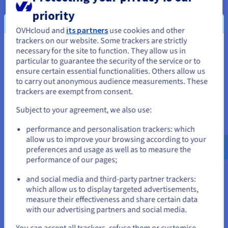
excl. btw/maand
priority
of
€ 24,15
incl. btw/maand
OVHcloud and
its partners
use cookies and other
Configureer
trackers on our website. Some trackers are strictly
necessary for the site to function. They allow us in
Je lijkt je in Verenigde Staten te
particular to guarantee the security of the service or to
8 vCores
bevinden.
ensure certain essential functionalities. Others allow us
24 GB
RAM
to carry out anonymous audience measurements. These
200 GB SSD NVMe
Als je wilt bestellen vanuit [land], moet je de juiste website
trackers are exempt from consent.
Sauvegarde automatisée 1 jour
doorbladeren en een account aanmaken.
Trafic illimité
Subject to your agreement, we also use:
3 Gbps public bandwidth
Go to Verenigde Staten website
performance and personalisation trackers: which
us.ovhcloud.com/
vps
Engels
USD - $
allow us to improve your browsing according to your
preferences and usage as well as to measure the
performance of our pages;
or
and social media and third-party partner trackers:
Waarom cPanel op een OVHcloud
Blijf op de huidige website
which allow us to display targeted advertisements,
VPS implementeren?
measure their effectiveness and share certain data
with our advertising partners and social media.
Selecteer een andere website
Onze VPS'en zijn ontworpen om u meer vrijheid te bieden bij
You can accept all trackers, refuse them or customise