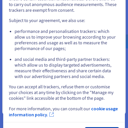
toelaten zonder per-project kosten te maken. Naarmate uw
to carry out anonymous audience measurements. These
behoeften groeien, maakt OVHcloud het eenvoudig om uw
Als je wilt bestellen vanuit [land], moet je de juiste website
trackers are exempt from consent.
VPS-configuratie te upgraden, waardoor u een voorspelbaar
doorbladeren en een account aanmaken.
en efficiënt pad naar schaalvergroting krijgt.
Subject to your agreement, we also use:
Go to Verenigde Staten website
Naadloze Git-integratie en automatisering
performance and personalisation trackers: which
us.ovhcloud.com/
Engels
USD - $
allow us to improve your browsing according to your
Coolify integreert rechtstreeks met GitHub, GitLab en
preferences and usage as well as to measure the
Bitbucket om automatische implementaties mogelijk te
performance of our pages;
or
maken die worden geactiveerd door codepushes. Het hosten
van deze workflow op een VPS zorgt ervoor dat uw
and social media and third-party partner trackers:
implementatiepijplijn altijd beschikbaar is en niet onderhevig
Blijf op de huidige website
which allow us to display targeted advertisements,
is aan de snelheidslimieten of beschikbaarheidsbeperkingen
measure their effectiveness and share certain data
van externe platforms. Webhooks worden betrouwbaar
with our advertising partners and social media.
geactiveerd, buildwachtrijen worden snel verwerkt en uw
Selecteer een andere website
applicaties blijven up-to-date met minimale handmatige
You can accept all trackers, refuse them or customise
tussenkomst.
your choices at any time by clicking on the "Manage my
cookies" link accessible at the bottom of the page.
Sluiten
For more information, you can consult our
cookie usage
information policy.
Waarom kiezen voor OVHcloud