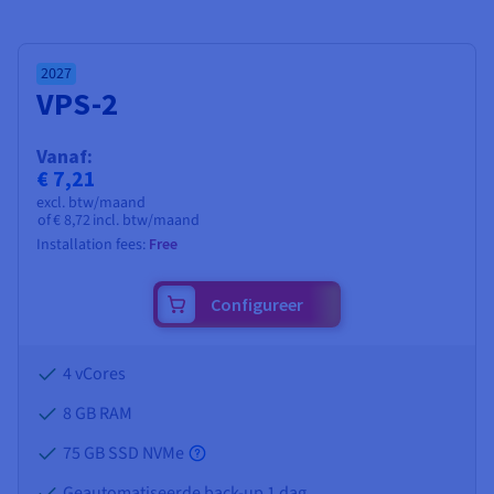
Documentatie
Documentatie
Documentatie
Tarieven
Roadmap & Changelog
Roadmap & Changelog
Roadmap & Changelog
Monitoring
Beschikbaarheid per regio
2027
Documentatie
VPS-2
Roadmap & Changelog
Roadmap & Changelog
Vanaf:
€ 7,21
excl. btw/maand
of
€ 8,72
incl. btw/maand
Installation fees:
Free
Configureer
4 vCores
8 GB
RAM
75 GB SSD NVMe
Geautomatiseerde back-up 1 dag