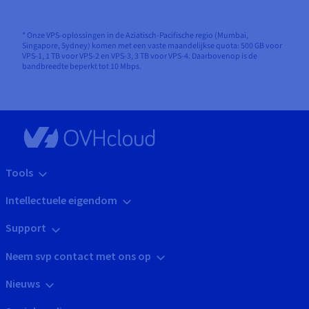
* Onze VPS-oplossingen in de Aziatisch-Pacifische regio (Mumbai,
Singapore, Sydney) komen met een vaste maandelijkse quota: 500 GB voor
VPS-1, 1 TB voor VPS-2 en VPS-3, 3 TB voor VPS-4. Daarbovenop is de
bandbreedte beperkt tot 10 Mbps.
Tools
Intellectuele eigendom
Support
Neem svp contact met ons op
Nieuws