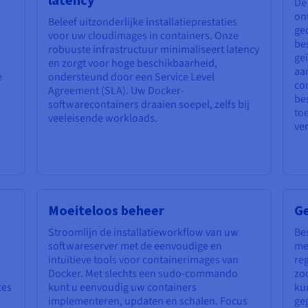
De
on
Beleef uitzonderlijke installatieprestaties
ge
voor uw cloudimages in containers. Onze
be
robuuste infrastructuur minimaliseert latency
geï
en zorgt voor hoge beschikbaarheid,
aa
e
ondersteund door een Service Level
con
Agreement (SLA). Uw Docker-
be
u
softwarecontainers draaien soepel, zelfs bij
to
n
veeleisende workloads.
ve
Moeiteloos beheer
Ge
Stroomlijn de installatieworkflow van uw
Be
softwareserver met de eenvoudige en
me
intuïtieve tools voor containerimages van
re
Docker. Met slechts een sudo-commando
zo
ces
kunt u eenvoudig uw containers
ku
implementeren, updaten en schalen. Focus
geg