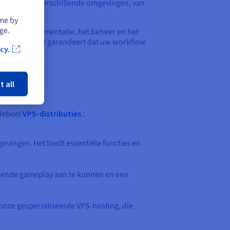
entie tussen verschillende omgevingen, van
ime by
ge.
digt de implementatie, het beheer en het
S van OVHcloud garandeert dat uw workflow
cy.
iten
t all
eleboel
VPS-distributies
:
evingen. Het biedt essentiële functies en
isende gameplay aan te kunnen en een
 onze gespecialiseerde VPS-hosting, die