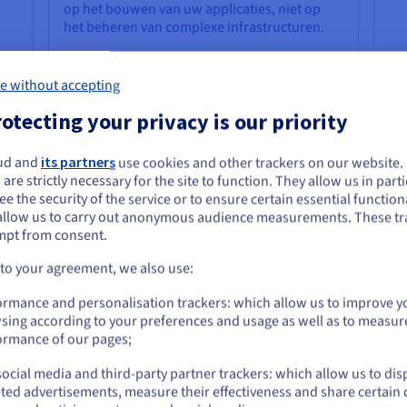
op het bouwen van uw applicaties, niet op
het beheren van complexe infrastructuren.
e without accepting
otecting your privacy is our priority
 op een VPS
ud and
its partners
use cookies and other trackers on our website
e lijkt je in Verenigde Staten te bevinden.
 are strictly necessary for the site to function. They allow us in parti
ivate Server (VPS) kan vaak een complex en tijdrovend proces zijn,
e the security of the service or to ensure certain essential functiona
ie van het Docker-image op de server is namelijk al vooraf geconfig
 je wilt bestellen vanuit [land], moet je de juiste website doorbladeren en e
allow us to carry out anonymous audience measurements. These tr
p het moment dat uw VPS wordt geleverd. Hiermee vervalt de noodz
count aanmaken.
mpt from consent.
ehoren gewoonlijk het installeren van afhankelijkheden, het confi
Go to Verenigde Staten website
 to your agreement, we also use:
us.ovhcloud.com/
Engels
USD - $
on de complexiteit van een handmatige Docker-installatie. Anders 
ormance and personalisation trackers: which allow us to improve y
 alles soepel te laten verlopen. De vooraf geïnstalleerde Docker-om
sing according to your preferences and usage as well as to measur
 — uw applicaties gemakkelijk ontwikkelen, implementeren en opsch
or
ormance of our pages;
streert, de kant-en-klare Docker-installatie op uw VPS zorgt ervoor
ocial media and third-party partner trackers: which allow us to dis
iddellijk te beginnen met het maken en beheren van containers. Me
Blijf op de huidige website
ted advertisements, measure their effectiveness and share certain 
de omgevingen bundelen. Daardoor zijn ze ideaal voor ontwikkel-,