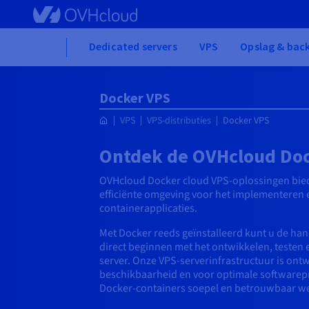
Skip to main content
Home
Dedicated servers
VPS
Opslag & bac
Docker VPS
VPS
VPS-distributies
Docker VPS
Ontdek de OVHcloud Doc
OVHcloud Docker cloud VPS-oplossingen bie
efficiënte omgeving voor het implementeren
containerapplicaties.
Met Docker reeds geïnstalleerd kunt u de han
direct beginnen met het ontwikkelen, teste
server. Onze VPS-serverinfrastructuur is on
beschikbaarheid en voor optimale softwarepr
Docker-containers soepel en betrouwbaar we