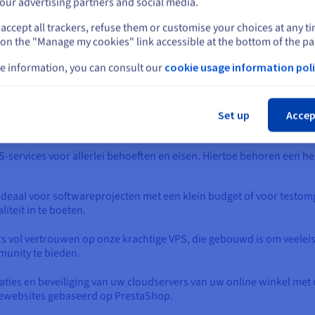
our advertising partners and social media.
lementatie van applicaties te automatiseren. Dit zorgt voor consist
accept all trackers, refuse them or customise your choices at any t
Selecteer een andere website
 on the "Manage my cookies" link accessible at the bottom of the pa
 tot een essentieel onderdeel van uw infrastructuur: het vereenvou
ainer implementeert of er honderden beheert, de Docker-ready VP
e information, you can consult our
cookie usage information poli
.
Slu
Set up
Accep
singen biedt OVHcloud?
-services voor allerlei behoeften en eisen. Hiertoe behoren een h
ideaal voor softwareprojecten met een klein budget of voor testomg
iteit in te boeten.
s vol vertrouwen op onze krachtige VPS, die gebouwd is om veele
unity te bieden.
taties en beveiliging van uw cloudservers van uw online winkel met
ewebsites gebaseerd op PrestaShop.