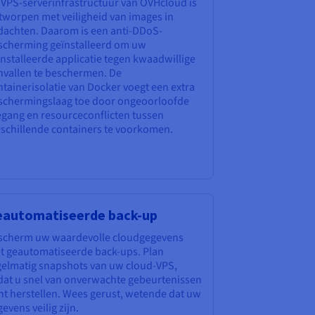
 VPS-serverinfrastructuur van OVHcloud is
tworpen met veiligheid van images in
dachten. Daarom is een anti-DDoS-
scherming geïnstalleerd om uw
nstalleerde applicatie tegen kwaadwillige
nvallen te beschermen. De
tainerisolatie van Docker voegt een extra
schermingslaag toe door ongeoorloofde
egang en resourceconflicten tussen
rschillende containers te voorkomen.
automatiseerde back-up
scherm uw waardevolle cloudgegevens
t geautomatiseerde back-ups. Plan
gelmatig snapshots van uw cloud-VPS,
dat u snel van onverwachte gebeurtenissen
nt herstellen. Wees gerust, wetende dat uw
evens veilig zijn.