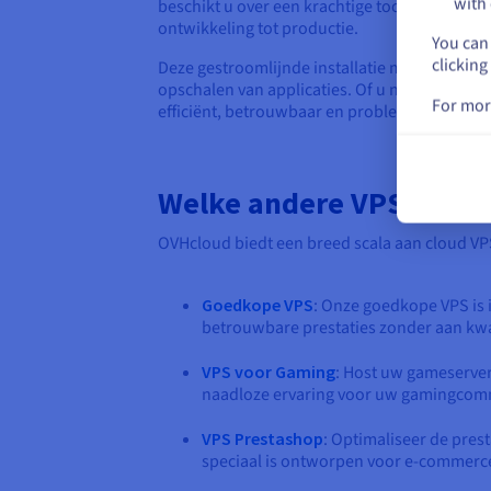
with 
beschikt u over een krachtige tool om de imp
ontwikkeling tot productie.
You can 
clicking
Deze gestroomlijnde installatie maakt Docker
opschalen van applicaties. Of u nu één cont
For mor
efficiënt, betrouwbaar en probleemloos blijft
Welke andere VPS-oplos
OVHcloud biedt een breed scala aan cloud VPS
Goedkope VPS
: Onze goedkope VPS is 
betrouwbare prestaties zonder aan kwal
VPS voor Gaming
: Host uw gameserver
naadloze ervaring voor uw gamingcomm
VPS Prestashop
: Optimaliseer de pres
speciaal is ontworpen voor e-commerc