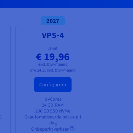
2027
VPS-4
Vanaf:
€ 19,96
excl. btw/maand
of
€ 24,15
incl. btw/maand
Configureer
8 vCores
24 GB
RAM
200 GB SSD NVMe
1
Geautomatiseerde back-up 1
dag
Onbeperkt verkeer