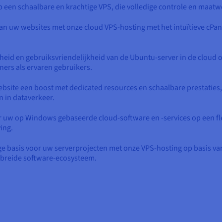
op een schaalbare en krachtige VPS, die volledige controle en maat
an uw websites met onze cloud VPS-hosting met het intuïtieve cPane
.
igheid en gebruiksvriendelijkheid van de Ubuntu-server in de cloud 
ners als ervaren gebruikers.
bsite een boost met dedicated resources en schaalbare prestaties,
n in dataverkeer.
 uw op Windows gebaseerde cloud-software en -services op een fle
ing.
ige basis voor uw serverprojecten met onze VPS-hosting op basis va
ebreide software-ecosysteem.