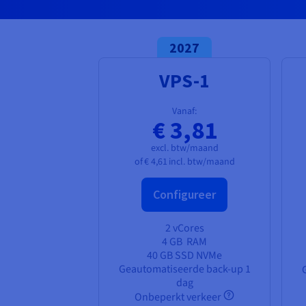
2027
VPS-1
Vanaf:
€ 3,81
excl. btw/maand
of
€ 4,61
incl. btw/maand
Configureer
2 vCores
4 GB
RAM
40 GB SSD NVMe
Geautomatiseerde back-up 1
dag
Onbeperkt verkeer