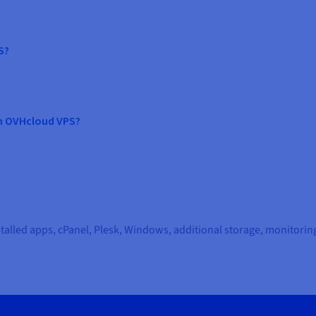
S?
n OVHcloud VPS?
stalled apps, cPanel, Plesk, Windows, additional storage, monitori