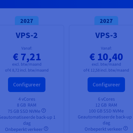
2027
2027
VPS-2
VPS-3
Vanaf:
Vanaf:
€ 7,21
€ 10,40
excl. btw/maand
excl. btw/maand
of
€ 8,72
incl. btw/maand
of
€ 12,58
incl. btw/maand
Configureer
Configureer
4 vCores
6 vCores
8 GB
RAM
12 GB
RAM
100 GB SSD NVMe
75 GB SSD NVMe
Geautomatiseerde back-up 
Geautomatiseerde back-up 1
dag
dag
Onbeperkt verkeer
Onbeperkt verkeer