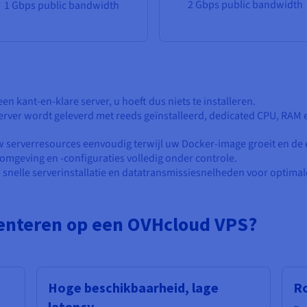
2 Gbps public bandwidth
1 Gbps public bandwidth
 een kant-en-klare server, u hoeft dus niets te installeren.
rver wordt geleverd met reeds geïnstalleerd, dedicated CPU, RAM e
serverresources eenvoudig terwijl uw Docker-image groeit en de 
geving en -configuraties volledig onder controle.
 snelle serverinstallatie en datatransmissiesnelheden voor optima
nteren op een OVHcloud VPS?
Hoge beschikbaarheid, lage
Ro
latency