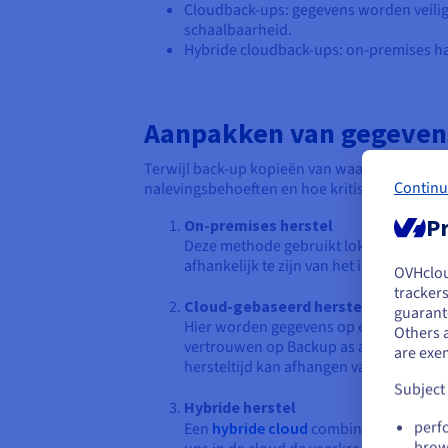
Cloudback-ups: gegevens worden veili
schaalbaarheid.
Hybride cloudback-ups: on-premises ha
Aanpakken van gegeven
Terwijl back-up kopieën van waardevolle gegev
Continu
nalevingsbehoeften en hoe kritisch uw system
Pr
On-premises herstel
Deze methode gebruikt lokale hardware 
afhankelijk te zijn van het internet. He
OVHclo
J
trackers
Cloud-gebaseerd herstel
guarante
Als
Hier worden gegevens op een externe lo
Others 
ac
vertrouwen op Backup as a Service (Ba
are exe
hersteltijd kan afhangen van netwerks
Subject
Hybride herstel
perf
Een
hybride cloud
combineert lokale op
brow