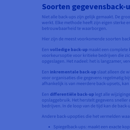
Soorten gegevensback
Niet alle back-ups zijn gelijk gemaakt. De gr
werkt. Elke methode heeft zijn eigen sterke 
betrouwbaarheid te waarborgen.
Hier zijn de meest voorkomende soorten ba
Een
volledige back-up
maakt een complete k
voorkeursoptie voor kritieke bedrijven die zi
opgeslagen. Het nadeel: het is langzamer, vere
Een
inkrementale back-up
slaat alleen de w
voor organisaties die gegevens regelmatig bi
afhankelijk is van meerdere back-upsets, kan 
Een
differentiële back-up
legt alle wijzigin
opslaggebruik. Het herstelt gegevens sneller
bedrijven. In de loop van de tijd kan de back
Andere back-upopties die het vermelden waar
Spiegelback-ups: maakt een exacte kopie