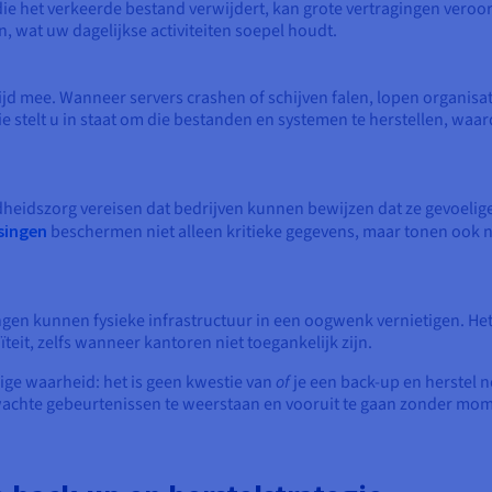
ie het verkeerde bestand verwijdert, kan grote vertragingen veroo
n, wat uw dagelijkse activiteiten soepel houdt.
jd mee. Wanneer servers crashen of schijven falen, lopen organisati
ie stelt u in staat om die bestanden en systemen te herstellen, wa
ndheidszorg vereisen dat bedrijven kunnen bewijzen dat ze gevoel
singen
beschermen niet alleen kritieke gegevens, maar tonen ook n
n kunnen fysieke infrastructuur in een oogwenk vernietigen. Het 
ïteit, zelfs wanneer kantoren niet toegankelijk zijn.
ge waarheid: het is geen kwestie van
of
je een back-up en herstel 
achte gebeurtenissen te weerstaan en vooruit te gaan zonder mom