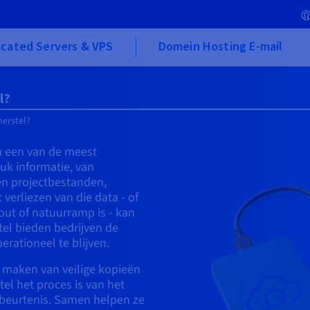
cated Servers & VPS
Domein Hosting E-mail
l?
herstel?
ta een van de meest
tuk informatie, van
en projectbestanden,
verliezen van die data - of
out of natuurramp is - kan
tel bieden bedrijven de
rationeel te blijven.
 maken van veilige kopieën
el het proces is van het
ebeurtenis. Samen helpen ze