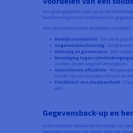
Voordelen van een solide
Een goed geplande back-up en herstelstrategie
bescherming kunnen bedrijven hun gegevens b
Hier zijn enkele andere duidelijke voordelen:
Bedrijfscontinuïteit
- Een sterk plan 
Gegevensbescherming
- Zorgt ervoor
Naleving en governance
- Veel organi
Beveiliging tegen cyberbedreiginge
insiders en per ongeluk verwijderen.
Operationele efficiëntie
- Met geauto
minder tijd aan brandjes blussen en mee
Flexibiliteit en schaalbaarheid
- Clou
aan.
Gegevensback-up en hers
In het verleden betekende het maken van een 
methoden worden nog steeds gebruikt, maar st