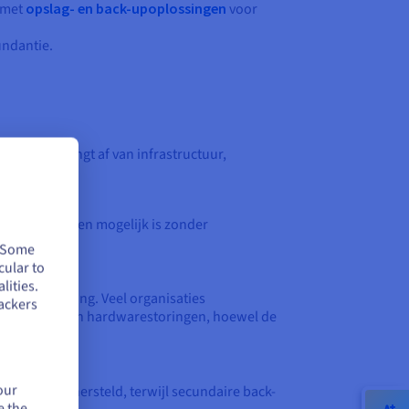
 met
opslag- en back-upoplossingen
voor
undantie.
e aanpak hangt af van infrastructuur,
 tot bestanden mogelijk is zonder
okale rampen.
. Some
cular to
lities.
en
 cloudomgeving. Veel organisaties
ackers
rkrachtig tegen hardwarestoringen, hoewel de
our
tse worden hersteld, terwijl secundaire back-
e the