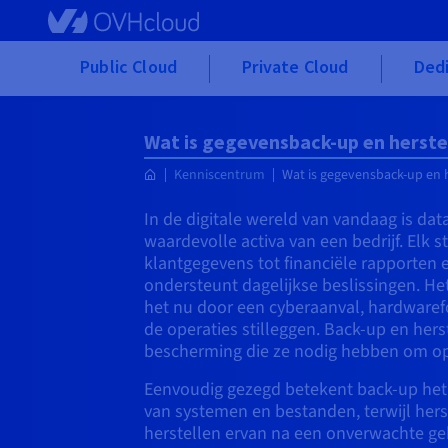
Skip to main content
Public Cloud
Private Cloud
Dedi
Wat is gegevensback-up en herste
Kenniscentrum
Wat is gegevensback-up en 
In de digitale wereld van vandaag is da
waardevolle activa van een bedrijf. Elk s
klantgegevens tot financiële rapporten 
ondersteunt dagelijkse beslissingen. Het 
het nu door een cyberaanval, hardwaref
de operaties stilleggen. Back-up en hers
bescherming die ze nodig hebben om ope
Eenvoudig gezegd betekent back-up het
van systemen en bestanden, terwijl herst
herstellen ervan na een onverwachte g