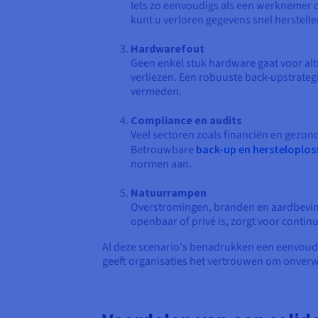
Iets zo eenvoudigs als een werknemer d
kunt u verloren gegevens snel herstelle
Hardwarefout
Geen enkel stuk hardware gaat voor alti
verliezen. Een robuuste back-upstrateg
vermeden.
Compliance en audits
Veel sectoren zoals financiën en gezo
Betrouwbare
back-up en hersteloplos
normen aan.
Natuurrampen
Overstromingen, branden en aardbevinge
openbaar of privé is, zorgt voor continu
Al deze scenario's benadrukken een eenvoudi
geeft organisaties het vertrouwen om onverw