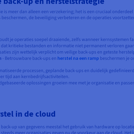
 back-up en herstelstrategie
 is meer dan alleen een verzekering; het is een cruciaal onderdeel
eschermen, de beveiliging verbeteren en de operaties voortzetten,
houdt je operaties soepel draaiende, zelfs wanneer kernsystemen fa
 dat kritieke bestanden en informatie niet permanent verloren gaan
saties zijn wettelijk verplicht om veilige back-ups en geteste hers
n
- Betrouwbare back-ups en
herstel na een ramp
beschermen je o
matiseerde processen, geplande back-ups en duidelijk gedefiniee
r tijd aan kernbedrijfsactiviteiten.
dgebaseerde oplossingen groeien mee met je organisatie en passe
tel in de cloud
back-up van gegevens meestal het gebruik van hardware op locatie,
eeds meer organisaties geven nu de voorkeur aan de cloud. Het is f