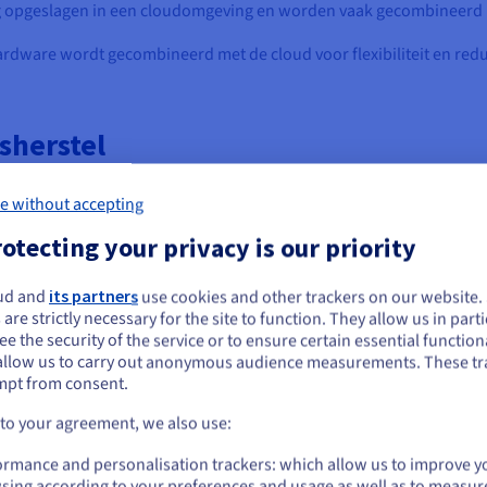
g opgeslagen in een cloudomgeving en worden vaak gecombineerd
rdware wordt gecombineerd met de cloud voor flexibiliteit en red
sherstel
ens maakt, is herstel wat het terugbrengt na een incident. De juist
e without accepting
en zijn.
otecting your privacy is our priority
om back-ups op te slaan en te herstellen, waardoor snelle toegang
t is nuttig voor snel herstel, maar kan duur zijn en kwetsbaar voor l
ud and
its partners
use cookies and other trackers on our website
e lijkt je in Verenigde Staten te bevinden.
 are strictly necessary for the site to function. They allow us in parti
e the security of the service or to ensure certain essential functiona
 je wilt bestellen vanuit [land], moet je de juiste website doorbladeren en e
catie opgeslagen en kunnen ze worden hersteld vanuit een veilige
allow us to carry out anonymous audience measurements. These tr
count aanmaken.
aS) aanbieders om het proces te beheren. Het is schaalbaar en vee
mpt from consent.
nelheden.
Go to Verenigde Staten website
 to your agreement, we also use:
us.ovhcloud.com/
Engels
USD - $
ormance and personalisation trackers: which allow us to improve y
slag met externe kopieën. Kritieke bestanden kunnen snel ter plaa
sing according to your preferences and usage as well as to measur