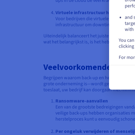
ups in de cloud de veerkracht verbetere
perf
Virtuele infrastructuur herstel
and s
Voor bedrijven die virtuele machines dr
targe
infrastructuur om downtime te vermind
with 
Uiteindelijk balanceert het juiste herstelpla
You can 
wat het belangrijkst is, is het hebben van ee
clicking
For mor
Veelvoorkomende gebrui
Begrijpen waarom back-up en herstel belangrijk
grote onderneming is—wordt geconfronteerd m
toeslaat, uw bedrijf kan doorgaan met minima
Ransomware-aanvallen
Een van de grootste bedreigingen vand
veilige back-ups hebben organisaties m
herstelproces kunt u eenvoudig schone k
Per ongeluk verwijderen of menselij