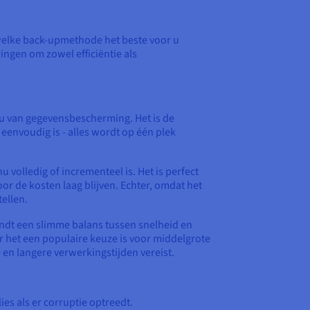
n welke back-upmethode het beste voor u
ngen om zowel efficiëntie als
u van gegevensbescherming. Het is de
eenvoudig is - alles wordt op één plek
u volledig of incrementeel is. Het is perfect
or de kosten laag blijven. Echter, omdat het
tellen.
 vindt een slimme balans tussen snelheid en
r het een populaire keuze is voor middelgrote
 en langere verwerkingstijden vereist.
es als er corruptie optreedt.