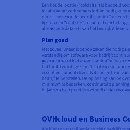
Een koude locatie (“cold site”) is bedoeld v
locatie waar werknemers indien nodig kunnen 
duur is het voor de bedrijfscontinuïteit een 
lijkt op een “cold site”, maar met één belangri
alle actuele datasets van het bedrijf. Alle s
Plan goed
Met zoveel uiteenlopende zaken die nodig zijn
verstandig om software voor bedrijfscontinu
gestructureerd kader een continuïteits- en
het hoofd wordt gezien. De rol van software v
essentieel, omdat deze als de enige bron van 
bedrijf te herstellen. De oplossing kan ook 
minimum te beperken, continuïteitsplanning 
blijven op best practices voor disaster recov
OVHcloud en Business C
We bieden verschillende cruciale bedrijfscont