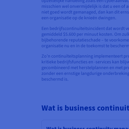
opzettelijke handeling zoals een cyberaanval. 
misschien wel onvermijdelijk is dat u een of a
niet goed wordt gemanaged, dan kan dit ernsti
een organisatie op de knieën dwingen.
Een bedrijfscontinuïteitsincident dat wordt
gemiddeld $5.600 per minuut kosten. Om zulk
bijbehorende reputatieschade – te voorkomen,
organisatie nu en in de toekomst te bescher
Zo’n continuïteitsplanning implementeert p
kritieke bedrijfsfuncties en -services kan bl
gecombineerd met herstelplannen en met proce
zonder een ernstige langdurige onderbreking t
beschermd is.
Wat is business continu
Wat is business continuity ma