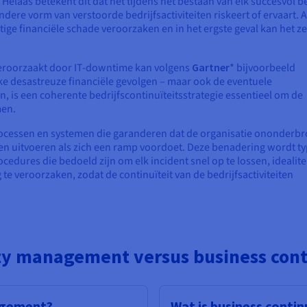
Helaas betekent dit dat het tijdens het bestaan van elk succesvol be
ndere vorm van verstoorde bedrijfsactiviteiten riskeert of ervaart. Al
ge financiële schade veroorzaken en in het ergste geval kan het ze
 veroorzaakt door IT-downtime kan volgens
Gartner
* bijvoorbeeld
e desastreuze financiële gevolgen – maar ook de eventuele
 is een coherente bedrijfscontinuïteitsstrategie essentieel om de
men.
rocessen en systemen die garanderen dat de organisatie ononderb
ijven uitvoeren als zich een ramp voordoet. Deze benadering wordt t
dures die bedoeld zijn om elk incident snel op te lossen, idealite
e veroorzaken, zodat de continuïteit van de bedrijfsactiviteiten
ity management versus business cont
nagement?
Wat is business contin