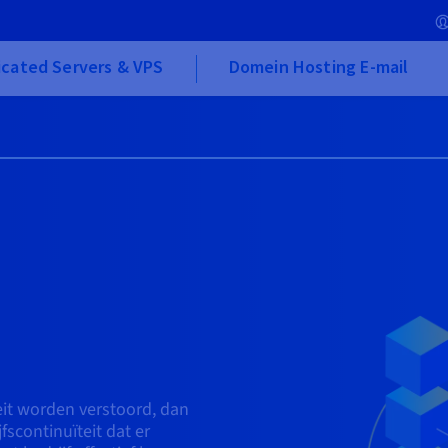
cated Servers & VPS
Domein Hosting E-mail
teit worden verstoord, dan
fscontinuïteit dat er