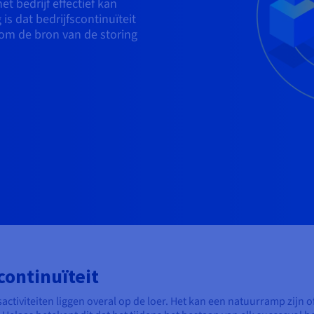
t bedrijf effectief kan
is dat bedrijfscontinuïteit
 om de bron van de storing
continuïteit
activiteiten liggen overal op de loer. Het kan een natuurramp zijn o