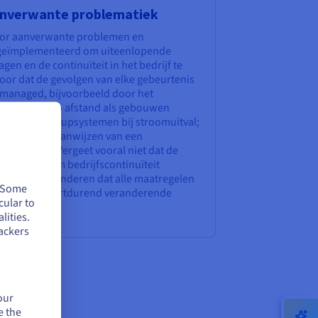
anverwante problematiek
oor aanverwante problemen en
geïmplementeerd om uiteenlopende
gen en de continuïteit in het bedrijf te
or dat de gevolgen van elke gebeurtenis
emanaged, bijvoorbeeld door het
 voor werk op afstand als gebouwen
nuïteitsback-upsystemen bij stroomuitval;
gsketens; het aanwijzen van een
re zaken. Vergeet vooral niet dat de
eiten rondom bedrijfscontinuïteit
n om te garanderen dat alle maatregelen
. Some
binnen een voortdurend veranderende
cular to
lities.
en
ackers
our
e the