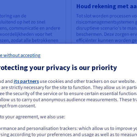
Houd rekening met a
toring van de
Tot slot worden processen v
sluitend op het zo snel
risicomanagementsystemen 
evens, communicatie en andere
disruptieve scenario's te mana
twoordelijkheden voor het
beschermen. Deze zorgen ervo
ezen, zodat alle betrokkenen
efficiënter kunnen worden g
k element van de “disaster
introduceren van strategieën
 op downtime en
ontoegankelijk worden; conti
e without accepting
en processen – waaronder
diversificatie van toeleverin
 – al aanwezig zijn. Zorg dat
crisismanagementteam en ande
otecting your privacy is our priority
 correct zijn. Dan kunt u in
planning voor deze eventualit
bijbehorende datasets en
regelmatig getest moet worde
ud and
its partners
use cookies and other trackers on our website
actueel en relevant blijven 
e lijkt je in Verenigde Staten te bevinden.
 are strictly necessary for the site to function. They allow us in parti
bedrijfsinfrastructuur.
e the security of the service or to ensure certain essential functiona
 je wilt bestellen vanuit [land], moet je de juiste website doorbladeren en e
allow us to carry out anonymous audience measurements. These tr
count aanmaken.
mpt from consent.
Go to Verenigde Staten website
 to your agreement, we also use:
ïteit?
us.ovhcloud.com/
learn
Engels
USD - $
ormance and personalisation trackers: which allow us to improve y
ster recovery beschikbaar om organisaties te helpen een uitgebreid
sing according to your preferences and usage as well as to measur