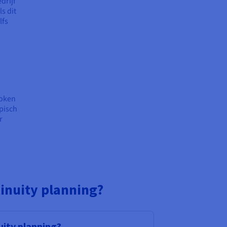
drijf
s dit
lfs
roken
ypisch
r
inuity planning?
uity planning?