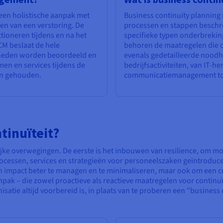
een holistische aanpak met
Business continuity planning 
en van een verstoring. De
processen en stappen beschr
ctioneren tijdens en na het
specifieke typen onderbreking
BCM beslaat de hele
behoren de maatregelen die
arheden worden beoordeeld en
evenals gedetailleerde noodh
men en services tijdens de
bedrijfsactiviteiten, van IT-h
n gehouden.
communicatiemanagement tot 
tinuïteit?
grijke overwegingen. De eerste is het inbouwen van resilience, om m
rocessen, services en strategieën voor personeelszaken geïntroduc
 impact beter te managen en te minimaliseren, maar ook om een cri
ak – die zowel proactieve als reactieve maatregelen voor continu
isatie altijd voorbereid is, in plaats van te proberen een "busines