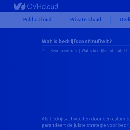
Skip to main content
Public Cloud
Private Cloud
Dedi
Wat is bedrijfscontinuïteit?
Kenniscentrum
Wat is bedrijfscontinuïteit?
Als bedrijfsactiviteiten door een calami
garandeert de juiste strategie voor bedrij