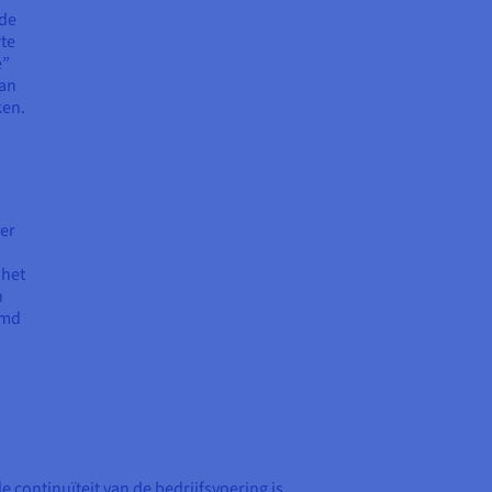
ede
rte
e”
van
ken.
er
 het
n
emd
 continuïteit van de bedrijfsvoering is