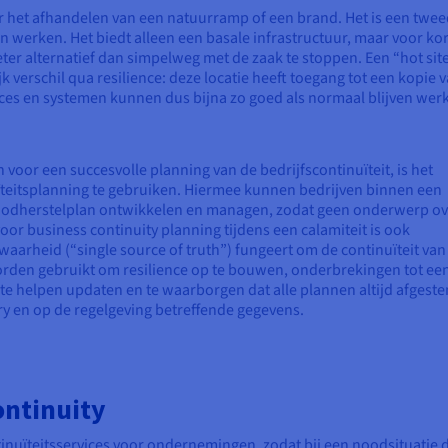
oor het afhandelen van een natuurramp of een brand. Het is een twe
werken. Het biedt alleen een basale infrastructuur, maar voor ko
beter alternatief dan simpelweg met de zaak te stoppen. Een “hot sit
jk verschil qua resilience: deze locatie heeft toegang tot een kopie 
ervices en systemen kunnen dus bijna zo goed als normaal blijven wer
 voor een succesvolle planning van de bedrijfscontinuïteit, is het
ïteitsplanning te gebruiken. Hiermee kunnen bedrijven binnen een
 noodherstelplan ontwikkelen en managen, zodat geen onderwerp ov
oor business continuity planning tijdens een calamiteit is ook
waarheid (“single source of truth”) fungeert om de continuïteit van
worden gebruikt om resilience op te bouwen, onderbrekingen tot ee
te helpen updaten en te waarborgen dat alle plannen altijd afgest
ery en op de regelgeving betreffende gegevens.
ontinuity
inuïteitsservices voor ondernemingen, zodat bij een noodsituatie de