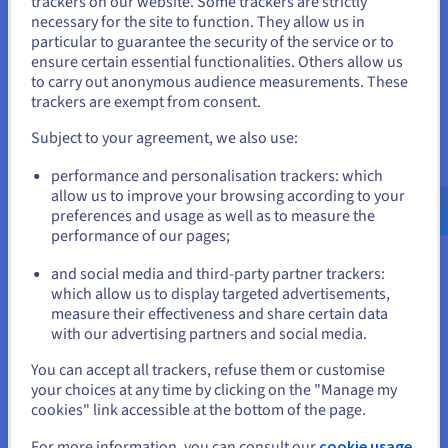
trackers on our website. Some trackers are strictly
incidentresponsplan om snel beveiligingslekken te
necessary for the site to function. They allow us in
beperken en te beperken.
Je lijkt je in Verenigde Staten te
particular to guarantee the security of the service or to
bevinden.
ensure certain essential functionalities. Others allow us
Continue security monitoring
: Implementatie van
to carry out anonymous audience measurements. These
tools en processen om de beveiligingsstatus van de
Als je wilt bestellen vanuit [land], moet je de juiste website
trackers are exempt from consent.
applicatie te controleren, inclusief
doorbladeren en een account aanmaken.
beveiligingscontroles, indringingstests en
Subject to your agreement, we also use:
beveiligingsaudits.
Go to Verenigde Staten website
performance and personalisation trackers: which
Door de activiteit van applicaties voortdurend te monitoren
us.ovhcloud.com/
Engels
USD - $
allow us to improve your browsing according to your
en te analyseren, kunnen organisaties in realtime
preferences and usage as well as to measure the
bedreigingen identificeren en erop reageren, waardoor de
performance of our pages;
or
impact van beveiligingsincidenten wordt geminimaliseerd en
de doorlopende beveiliging van hun applicaties wordt
and social media and third-party partner trackers:
gegarandeerd.
Blijf op de huidige website
which allow us to display targeted advertisements,
measure their effectiveness and share certain data
with our advertising partners and social media.
Voordelen van
Selecteer een andere website
You can accept all trackers, refuse them or customise
your choices at any time by clicking on the "Manage my
toepassingsbeveiliging
cookies" link accessible at the bottom of the page.
Investeren in robuuste beveiliging van webtoepassingen biedt
Sluiten
For more information, you can consult our
cookie usage