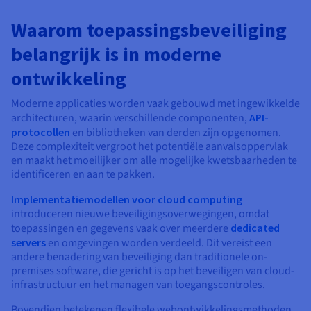
Documentatie
Documentatie
Documentatie
Tarieven
Roadmap & Changelog
Roadmap & Changelog
Roadmap & Changelog
Monitoring
Waarom toepassingsbeveiliging
Beschikbaarheid per regio
Documentatie
belangrijk is in moderne
Roadmap & Changelog
Roadmap & Changelog
ontwikkeling
Moderne applicaties worden vaak gebouwd met ingewikkelde
architecturen, waarin verschillende componenten,
API-
protocollen
en bibliotheken van derden zijn opgenomen.
Deze complexiteit vergroot het potentiële aanvalsoppervlak
en maakt het moeilijker om alle mogelijke kwetsbaarheden te
identificeren en aan te pakken.
Implementatiemodellen voor cloud computing
introduceren nieuwe beveiligingsoverwegingen, omdat
toepassingen en gegevens vaak over meerdere
dedicated
servers
en omgevingen worden verdeeld. Dit vereist een
andere benadering van beveiliging dan traditionele on-
premises software, die gericht is op het beveiligen van cloud-
infrastructuur en het managen van toegangscontroles.
Bovendien betekenen flexibele webontwikkelingsmethoden