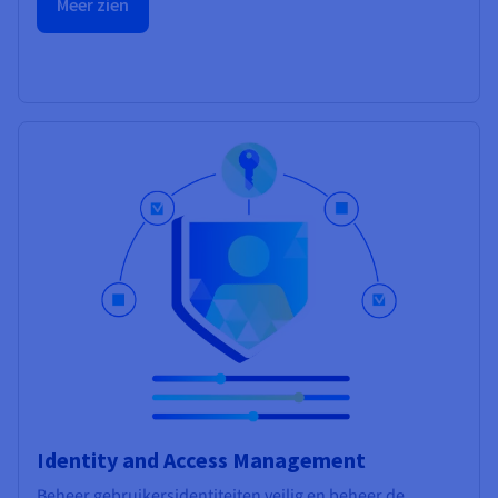
Meer zien
Identity and Access Management
Beheer gebruikersidentiteiten veilig en beheer de