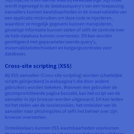
wordt ingevoegd in de databasequery's van een toepassing.
Aanvallers kunnen kwetsbaarheden in de invoervalidatie van
een applicatie misbruiken om deze code te injecteren,
waardoor ze mogelijk gegevens kunnen manipuleren,
gevoelige informatie kunnen stelen of zelfs de controle over
de hele database kunnen overnemen. Dit kan worden
gemitigeerd met geparameteriseerde query's,
invoervalidatietechnieken en toegangscontroles voor
databases.
Cross-site scripting (XSS)
Bij XSS-aanvallen (Cross-site scripting) worden schadelijke
scripts geïnjecteerd in webpagina's die door andere
gebruikers worden bekeken. Wanneer een gebruiker de
gecompromitteerde pagina bezoekt, kan het script van de
aanvaller in zijn browser worden uitgevoerd. Dit kan leiden
tot het stelen van de sessiecookies, het omleiden van de
aanvaller naar phishingsites of zelfs het beheer over zijn
browser overnemen.
Ontwikkelaars kunnen XSS-kwetsbaarheden voorkomen
door gebruikersinvoer en uitvoer naar behoren te valideren