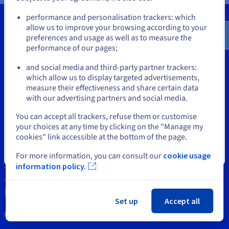
Documentatie
Documentatie
Documentatie
Go to Verenigde Staten website
Tarieven
Roadmap & Changelog
Roadmap & Changelog
Roadmap & Changelog
Monitoring
performance and personalisation trackers: which
us.ovhcloud.com/
bare-metal
Engels
USD - $
Beschikbaarheid per regio
allow us to improve your browsing according to your
Documentatie
preferences and usage as well as to measure the
Roadmap & Changelog
performance of our pages;
or
Tools
Roadmap & Changelog
and social media and third-party partner trackers:
Intellectuele eigendom
Blijf op de huidige website
which allow us to display targeted advertisements,
measure their effectiveness and share certain data
Support
with our advertising partners and social media.
Selecteer een andere website
Neem svp contact met ons op
You can accept all trackers, refuse them or customise
your choices at any time by clicking on the "Manage my
Nieuws
cookies" link accessible at the bottom of the page.
Social media
Sluiten
For more information, you can consult our
cookie usage
information policy.
Set up
Accept all
Houd contact met ons