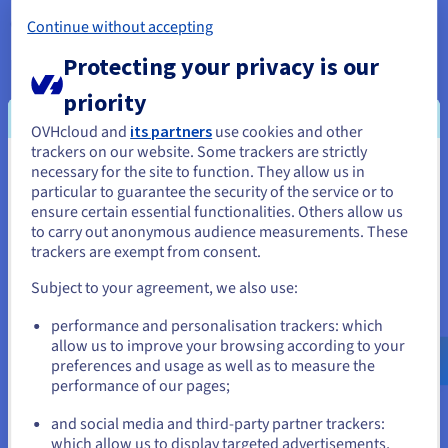
Documentatie
Documentatie
Documentatie
Tarieven
dedicated servers, Private Cloud en Public Cloud.
Continue without accepting
Roadmap & Changelog
Roadmap & Changelog
Roadmap & Changelog
Monitoring
Beschikbaarheid per regio
Protecting your privacy is our
Meer informatie
Documentatie
Roadmap & Changelog
priority
Roadmap & Changelog
Aanvullende gegarandeerde publieke bandbreedte
OVHcloud and
its partners
use cookies and other
trackers on our website. Some trackers are strictly
Onze dedicated servers hebben een default publieke
necessary for the site to function. They allow us in
Je lijkt je in Verenigde Staten te
bandbreedte. Afhankelijk van de eisen van uw activiteiten kunt
particular to guarantee the security of the service or to
bevinden.
ensure certain essential functionalities. Others allow us
u zich abonneren op een optie voor aanvullende
to carry out anonymous audience measurements. These
gegarandeerde bandbreedte. Dit verzekert u van een constante
Als je wilt bestellen vanuit [land], moet je de juiste website
trackers are exempt from consent.
snelheid voor inkomend en uitgaand dataverkeer.
doorbladeren en een account aanmaken.
Subject to your agreement, we also use:
Meer informatie
Go to Verenigde Staten website
performance and personalisation trackers: which
us.ovhcloud.com/
Engels
USD - $
allow us to improve your browsing according to your
Extra ruimte voor back-ups
preferences and usage as well as to measure the
performance of our pages;
or
Elke van onze dedicated servers beschikt over een externe
and social media and third-party partner trackers:
opslagruimte van 500 GB, waar u uw gegevens en
Blijf op de huidige website
which allow us to display targeted advertisements,