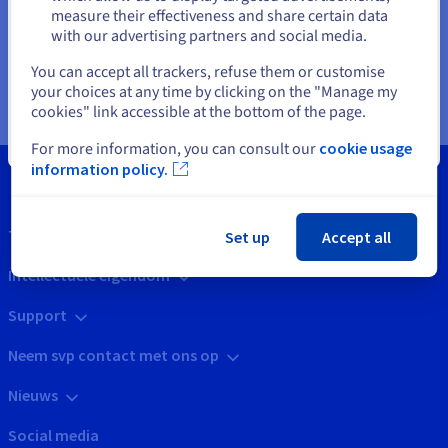
configuratiebestanden op kunt slaan. Deze ruimte is voor
measure their effectiveness and share certain data
grotere volumes uitbreidbaar tot 1, 5 of 10 TB.
with our advertising partners and social media.
Selecteer een andere website
Meer informatie
You can accept all trackers, refuse them or customise
your choices at any time by clicking on the "Manage my
cookies" link accessible at the bottom of the page.
Sluiten
For more information, you can consult our
cookie usage
information policy.
Tools
Set up
Accept all
Intellectuele eigendom
Support
Neem svp contact met ons op
Nieuws
Social media