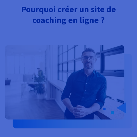
Documentation
Tarifs
Pourquoi créer un site de
Roadmap & Changelog
Disponibilités par régions
Roadmap & Changelog
coaching en ligne ?
Documentation
Roadmap & Changelog