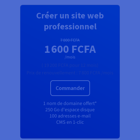
Créer un site web
professionnel
7 800 FCFA
1 600 FCFA
/mois
(
19 200 FCFA
pour 12 mois)
Prix de renouvellement :
7 800 FCFA
/mois
Commander
1 nom de domaine offert*
250 Go d'espace disque
100 adresses e-mail
CMS en 1-clic