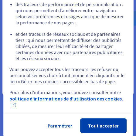
Allez sur le site États-Unis
des traceurs de performance et de personnalisation :
qui nous permettent d’améliorer votre navigation
us.ovhcloud.com/
Anglais
USD - $
selon vos préférences et usages ainsi que de mesurer
Flexibilité
la performance de nos pages ;
ou
Votre activité de coaching en ligne est en pleine croissance ?
Nos services s'ajustent dynamiquement à vos besoins grâce à
et des traceurs de réseaux sociaux et de partenaires
des options évolutives et des fonctionnalités faciles à
tiers : qui nous permettent de diffuser des publicités
Rester sur le site actuel
déployer. Avec WordPress inclus, vous disposez d’une
ciblées, de mesurer leur efficacité et de partager
plateforme flexible et extensible pour créer votre site de
certaines données avec nos partenaires publicitaires
coach personnel. Nos solutions personnalisables sont
et les réseaux sociaux.
Sélectionner un autre site web
conçues pour soutenir et accélérer le développement de vos
Vous pouvez accepter tous les traceurs, les refuser ou
projets numériques, intégrant des outils de gestion et de
personnaliser vos choix à tout moment en cliquant sur le
marketing adaptés. Un site web flexible vous permet
lien « Gérer mes cookies » accessible en bas de page.
d'adapter facilement votre offre en fonction de la croissance
Fermer
de votre entreprise.
Pour plus d’informations, vous pouvez consulter notre
politique d'informations de d'utilisation des cookies.
Paramétrer
Tout accepter
Solution intégrale et managée