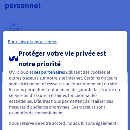
personnel
Poursuivre sans accepter
Sécurité
Protéger votre vie privée est
Bénéficiez d'une infrastructure solide et fiable, surveillée en
continu, 24 h/24 et 7 j/7, avec des mises à jour régulières pour
notre priorité
améliorer la sécurité de votre site web. Nos solutions
OVHcloud et
ses partenaires
utilisent des cookies et
d'hébergement offrent une protection avancée contre les
autres traceurs sur notre site internet. Certains traceurs
attaques DDoS et des outils pour sauvegarder et restaurer vos
sont strictement nécessaires au fonctionnement du site.
données sur les 14 derniers jours. Un certificat SSL est inclus
Ils nous permettent notamment de garantir la sécurité du
pour sécuriser vos transactions et assurer la confidentialité
Vous semblez être localisé en États-
service ou d'assurer certaines fonctionnalités
des informations de vos visiteurs. La sécurité de votre site
essentielles. D’autres nous permettent de réaliser des
Unis.
web est essentielle pour protéger les données sensibles de
mesures d’audience anonymes. Ces traceurs sont
vos clients.
exemptés de consentement.
Pour commander, rendez-vous sur le site de votre pays (États-
Unis) et créez un compte.
Sous réserve de votre accord, nous utilisons également :