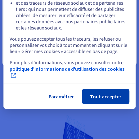
et des traceurs de réseaux sociaux et de partenaires
tiers : qui nous permettent de diffuser des publicités
Rester sur le site actuel
Vous bénéficiez actuellement d'un
hébergement web
ciblées, de mesurer leur efficacité et de partager
OVHcloud pour votre activité, mais celle-ci nécessite plus de
certaines données avec nos partenaires publicitaires
ressources afin de faire face à un pic de trafic imprévu ?
et les réseaux sociaux.
Sélectionner un autre site web
L'option Boost vous permet de passer votre
Hébergement
Vous pouvez accepter tous les traceurs, les refuser ou
Performance
au niveau supérieur de manière temporaire.
personnaliser vos choix à tout moment en cliquant sur le
Pas besoin de payer un abonnement supplémentaire de 12
lien « Gérer mes cookies » accessible en bas de page.
mois !
Fermer
Pour plus d’informations, vous pouvez consulter notre
politique d'informations de d'utilisation des cookies.
Paramétrer
Tout accepter