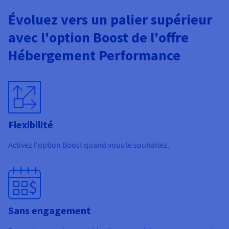
Documentation
Tarifs
Roadmap & Changelog
Évoluez vers un palier supérieur
Disponibilités par régions
Roadmap & Changelog
avec l'option Boost de l'offre
Documentation
Roadmap & Changelog
Hébergement Performance
Flexibilité
Activez l'option Boost quand vous le souhaitez.
$
Sans engagement