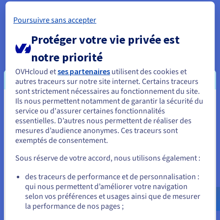
Poursuivre sans accepter
Protéger votre vie privée est
notre priorité
OVHcloud et
ses partenaires
utilisent des cookies et
autres traceurs sur notre site internet. Certains traceurs
sont strictement nécessaires au fonctionnement du site.
Ils nous permettent notamment de garantir la sécurité du
Vous semblez être localisé en États-
service ou d'assurer certaines fonctionnalités
essentielles. D’autres nous permettent de réaliser des
Unis.
mesures d’audience anonymes. Ces traceurs sont
exemptés de consentement.
Pour commander, rendez-vous sur le site de votre pays (États-
Unis) et créez un compte.
Sous réserve de votre accord, nous utilisons également :
Boostez temporairement votre offre
Allez sur le site États-Unis
des traceurs de performance et de personnalisation :
Hébergement Performance à moindre
qui nous permettent d’améliorer votre navigation
us.ovhcloud.com/
Anglais
USD - $
selon vos préférences et usages ainsi que de mesurer
coût
la performance de nos pages ;
ou