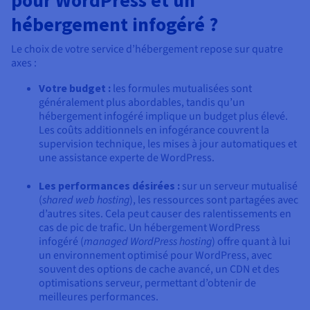
pour WordPress et un
Documentation
Tarifs
Roadmap & Changelog
hébergement infogéré ?
Disponibilités par régions
Roadmap & Changelog
Documentation
Le choix de votre service d’hébergement repose sur quatre
axes :
Roadmap & Changelog
Votre budget :
les formules mutualisées sont
généralement plus abordables, tandis qu’un
hébergement infogéré implique un budget plus élevé.
Les coûts additionnels en infogérance couvrent la
supervision technique, les mises à jour automatiques et
une assistance experte de WordPress.
Les performances désirées :
sur un serveur mutualisé
(
shared web hosting
), les ressources sont partagées avec
d’autres sites. Cela peut causer des ralentissements en
cas de pic de trafic. Un hébergement WordPress
infogéré (
managed WordPress hosting
) offre quant à lui
un environnement optimisé pour WordPress, avec
souvent des options de cache avancé, un CDN et des
optimisations serveur, permettant d’obtenir de
meilleures performances.