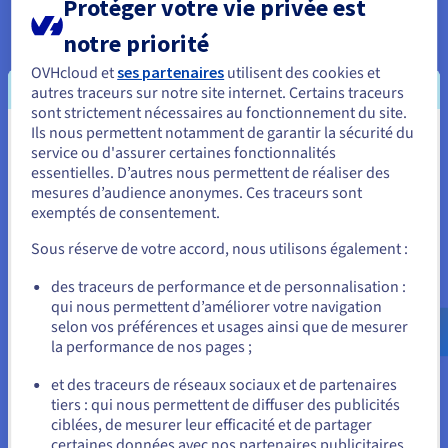
Protéger votre vie privée est
de protection renforcée et un monitoring continu, alors que
les hébergeurs mutualisés se limitent à une sécurité globale
notre priorité
partagée.
OVHcloud et
ses partenaires
utilisent des cookies et
autres traceurs sur notre site internet. Certains traceurs
Performances d’hébergement web : vitesse et
sont strictement nécessaires au fonctionnement du site.
temps de chargement
Ils nous permettent notamment de garantir la sécurité du
Vous semblez être localisé en États-
service ou d'assurer certaines fonctionnalités
La vitesse de chargement joue un rôle important pour vous
essentielles. D’autres nous permettent de réaliser des
démarquer dans les SERP et offrir une bonne expérience à vos
Unis.
mesures d’audience anonymes. Ces traceurs sont
utilisateurs. Un hébergement infogéré présente des
exemptés de consentement.
Pour commander, rendez-vous sur le site de votre pays (États-
optimisations techniques souvent inaccessibles en mutualisé.
Unis) et créez un compte.
Sous réserve de votre accord, nous utilisons également :
En environnement mutualisé :
installation de plugins
de cache (W3 Total Cache, WP Super Cache) ou de
Allez sur le site États-Unis
des traceurs de performance et de personnalisation :
compression (Gzip, Brotli). Reste dépendant du trafic
qui nous permettent d’améliorer votre navigation
us.ovhcloud.com/
Anglais
USD - $
des autres sites.
selon vos préférences et usages ainsi que de mesurer
la performance de nos pages ;
En hébergement WordPress infogéré :
serveurs
ou
optimisés pour WordPress (versions récentes de PHP,
et des traceurs de réseaux sociaux et de partenaires
MariaDB/MySQL spécifiques, caches avancés). Il garantit
tiers : qui nous permettent de diffuser des publicités
Rester sur le site actuel
le meilleur hébergement possible (
fastest managed
ciblées, de mesurer leur efficacité et de partager
WordPress hosting
) grâce à un dimensionnement précis
certaines données avec nos partenaires publicitaires