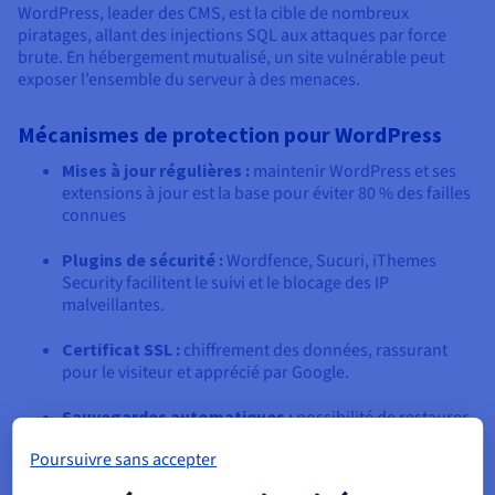
WordPress, leader des CMS, est la cible de nombreux
piratages, allant des injections SQL aux attaques par force
brute. En hébergement mutualisé, un site vulnérable peut
exposer l’ensemble du serveur à des menaces.
Mécanismes de protection pour WordPress
Mises à jour régulières :
maintenir WordPress et ses
extensions à jour est la base pour éviter 80 % des failles
connues
Plugins de sécurité :
Wordfence, Sucuri, iThemes
Security facilitent le suivi et le blocage des IP
malveillantes.
Certificat SSL :
chiffrement des données, rassurant
pour le visiteur et apprécié par Google.
Sauvegardes automatiques :
possibilité de restaurer
le site en cas d’attaque ou de crash.
Poursuivre sans accepter
Les hébergeurs infogérés offrent généralement une couche