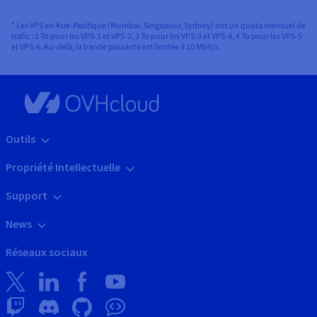
* Les VPS en Asie-Pacifique (Mumbai, Singapour, Sydney) ont un quota mensuel de
trafic : 1 To pour les VPS-1 et VPS-2, 3 To pour les VPS-3 et VPS-4, 4 To pour les VPS-5
et VPS-6. Au-delà, la bande passante est limitée à 10 Mbit/s.
Outils
Propriété Intellectuelle
Support
News
Réseaux sociaux