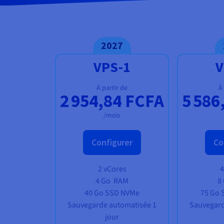
Documentation
Tarifs
Roadmap & Changelog
Disponibilités par régions
Roadmap & Changelog
Documentation
2027
Roadmap & Changelog
VPS-1
V
À partir de
À
2 954,84 FCFA
5 586
/mois
Configurer
Co
2 vCores
4
4 Go
RAM
8
40 Go SSD NVMe
75 Go
Sauvegarde automatisée 1
Sauvegard
jour