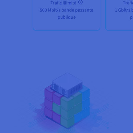
Trafic illimité
Trafi
500 Mbit/s bande passante
1 Gbit/s
publique
p