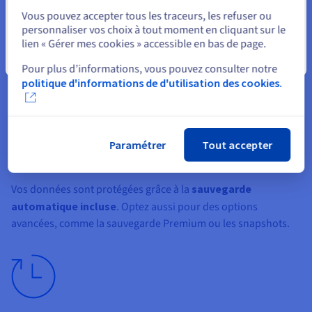
Votre serveur VPS offre un trafic illimité* avec une
Vous pouvez accepter tous les traceurs, les refuser ou
passante
pouvant atteindre
3 Gbit/s
. Idéal pour des services
personnaliser vos choix à tout moment en cliquant sur le
nécessitant un débit élevé, sans surcoût.
lien « Gérer mes cookies » accessible en bas de page.
Fermer
* À l’exception de nos datacenters en Asie-Pacifique.
Pour plus d’informations, vous pouvez consulter notre
politique d'informations de d'utilisation des cookies.
Paramétrer
Tout accepter
Options de sauvegarde
Vos données sont protégées grâce à la
sauvegarde
automatique incluse
. Optez aussi pour des options
avancées, comme la sauvegarde Premium ou les snapshots.