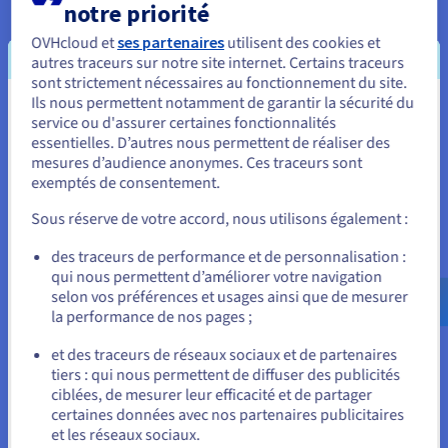
notre priorité
Vous pouvez
monter en configuration en un clic
, depuis
votre espace client.
OVHcloud et
ses partenaires
utilisent des cookies et
autres traceurs sur notre site internet. Certains traceurs
sont strictement nécessaires au fonctionnement du site.
Ils nous permettent notamment de garantir la sécurité du
Vous semblez être localisé en États-
service ou d'assurer certaines fonctionnalités
essentielles. D’autres nous permettent de réaliser des
Unis.
mesures d’audience anonymes. Ces traceurs sont
Simplicité et contrôle total
exemptés de consentement.
Pour commander, rendez-vous sur le site de votre pays (États-
Unis) et créez un compte.
Pilotez votre VPS librement grâce à un accès root et à l’API
Sous réserve de votre accord, nous utilisons également :
OVHcloud. Installez la
distribution de votre choix
et gérez
Allez sur le site États-Unis
des traceurs de performance et de personnalisation :
vos services via des outils comme Plesk ou cPanel.
qui nous permettent d’améliorer votre navigation
us.ovhcloud.com/
Anglais
USD - $
selon vos préférences et usages ainsi que de mesurer
la performance de nos pages ;
ou
et des traceurs de réseaux sociaux et de partenaires
tiers : qui nous permettent de diffuser des publicités
Rester sur le site actuel
ciblées, de mesurer leur efficacité et de partager
Trafic illimité
certaines données avec nos partenaires publicitaires
et les réseaux sociaux.
bande
Sélectionner un autre site web