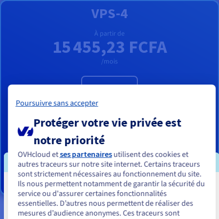
VPS-4
À partir de
15 455,23 FCFA
/mois
Configurer
Poursuivre sans accepter
8 vCores
Protéger votre vie privée est
24 Go
RAM
200 Go SSD NVMe
notre priorité
Sauvegarde automatisée 1 jour
OVHcloud et
ses partenaires
utilisent des cookies et
Trafic illimité
autres traceurs sur notre site internet. Certains traceurs
3 Gbit/s bande passante publique
sont strictement nécessaires au fonctionnement du site.
Ils nous permettent notamment de garantir la sécurité du
Vous semblez être localisé en États-
service ou d'assurer certaines fonctionnalités
essentielles. D’autres nous permettent de réaliser des
Unis.
mesures d’audience anonymes. Ces traceurs sont