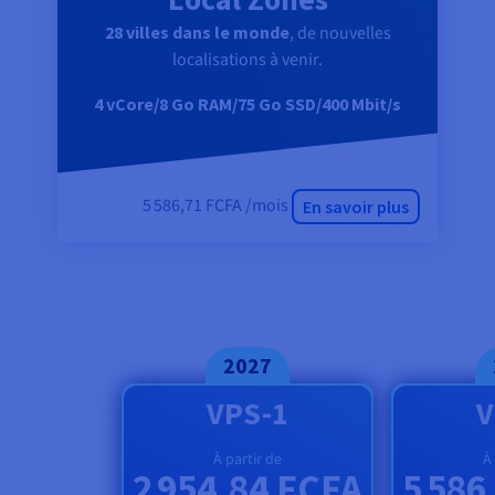
28 villes dans le monde
, de nouvelles
localisations à venir.
4 vCore/8 Go RAM/75 Go SSD/400 Mbit/s
5 586,71 FCFA /mois
En savoir plus
2027
VPS-1
V
À partir de
À
2 954,84 FCFA
5 586