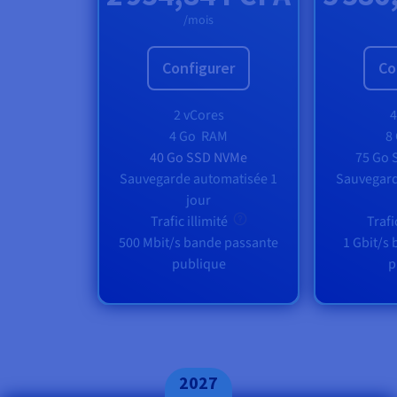
/mois
Configurer
Co
2 vCores
4
4 Go
RAM
8
40 Go SSD NVMe
75 Go
Sauvegarde automatisée 1
Sauvegard
jour
Trafic illimité
Trafi
500 Mbit/s bande passante
1 Gbit/s
publique
p
2027