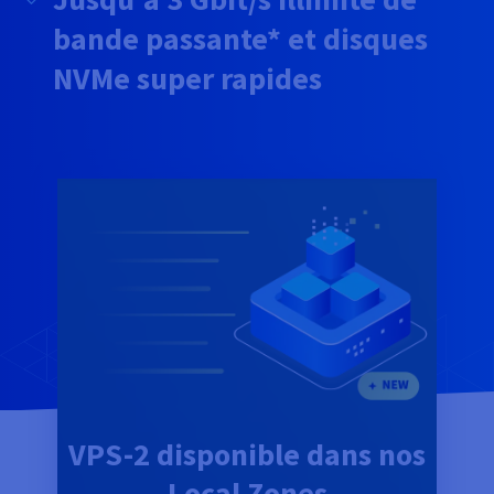
Documentation
Tarifs
Roadmap & Changelog
bande passante* et disques
Disponibilités par régions
Roadmap & Changelog
NVMe super rapides
Documentation
Roadmap & Changelog
VPS-2 disponible dans nos
Local Zones