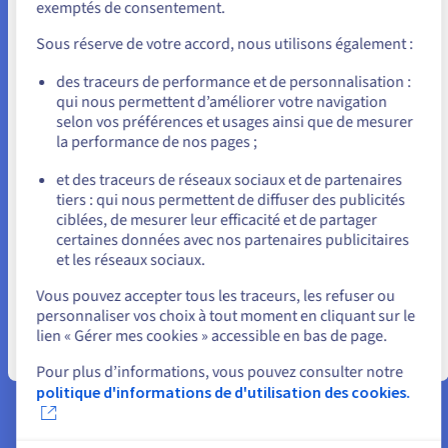
exemptés de consentement.
Pour commander, rendez-vous sur le site de votre pays (États-
À quoi servent le mieux les
Unis) et créez un compte.
Sous réserve de votre accord, nous utilisons également :
serveurs VPS ?
Allez sur le site États-Unis
des traceurs de performance et de personnalisation :
qui nous permettent d’améliorer votre navigation
us.ovhcloud.com/
Anglais
USD - $
selon vos préférences et usages ainsi que de mesurer
la performance de nos pages ;
ou
Minecraft
Déployer un VPS
et des traceurs de réseaux sociaux et de partenaires
sandbox
tiers : qui nous permettent de diffuser des publicités
L’incontournable des jeux «
Rester sur le site actuel
ciblées, de mesurer leur efficacité et de partager
En quelques secondes,
bac à sable » multijoueurs.
certaines données avec nos partenaires publicitaires
déployez un
Administrez
vos serveurs
et les réseaux sociaux.
environnement sandbox
Sélectionner un autre site web
Minecraft
en y ajoutant tous
virtuel et flexible afin
Vous pouvez accepter tous les traceurs, les refuser ou
les « mods » dont vous avez
personnaliser vos choix à tout moment en cliquant sur le
d’accélérer le passage d
besoin.
lien « Gérer mes cookies » accessible en bas de page.
concept à la production.
Fermer
Pour plus d’informations, vous pouvez consulter notre
En savoir plus
politique d'informations de d'utilisation des cookies.