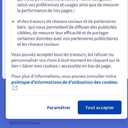
SaaS restreintes n'autorisent pas.
selon vos préférences et usages ainsi que de mesurer
la performance de nos pages ;
ou
et des traceurs de réseaux sociaux et de partenaires
tiers : qui nous permettent de diffuser des publicités
Rester sur le site actuel
Pourquoi choisir OVHcloud pour
ciblées, de mesurer leur efficacité et de partager
certaines données avec nos partenaires publicitaires
votre VPS OpenClaw ?
et les réseaux sociaux.
Sélectionner un autre site web
Vous pouvez accepter tous les traceurs, les refuser ou
personnaliser vos choix à tout moment en cliquant sur le
Performances stables et infrastructure
lien « Gérer mes cookies » accessible en bas de page.
fiable
Fermer
Pour plus d’informations, vous pouvez consulter notre
Les VPS OVHcloud reposent sur du matériel
politique d'informations de d'utilisation des cookies.
professionnel, des SSD NVMe performants et un réseau
résilient avec protection anti-DDoS intégrée. Cela
garantit que votre
instance OpenClaw
fonctionne sans
problème, que vos
flux de travail d'automatisation
Paramétrer
Tout accepter
de navigateur
s'exécutent rapidement, et que vous
bénéficiez d'un excellent temps de disponibilité pour des
tâches critiques.