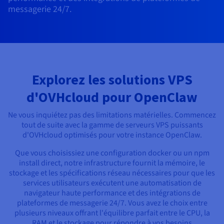
Documentation
messagerie 24/7.
Tarifs
Roadmap & Changelog
Disponibilités par régions
Roadmap & Changelog
Documentation
Roadmap & Changelog
Explorez les solutions VPS
d'OVHcloud pour OpenClaw
Ne vous inquiétez pas des limitations matérielles. Commencez
tout de suite avec la gamme de serveurs VPS puissants
d'OVHcloud optimisés pour votre instance OpenClaw.
Que vous choisissiez une configuration docker ou un npm
install direct, notre infrastructure fournit la mémoire, le
stockage et les spécifications réseau nécessaires pour que les
services utilisateurs exécutent une automatisation de
navigateur haute performance et des intégrations de
plateformes de messagerie 24/7. Vous avez le choix entre
plusieurs niveaux offrant l'équilibre parfait entre le CPU, la
RAM et le stockage pour répondre à vos besoins