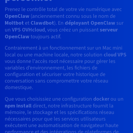
Roadmap & Changelog
AI Endpoints - Catalogue des modèles
Roadmap & Changelog
Roadmap & Changelog
Tarifs
Revendeurs
Tarifs
HYCU for OVHcloud
Prenez le contrôle total de votre vie numérique avec
Guides et documentation
Managed HSM
Disponibilités par régions
MCP Server
Cloud Native
BGP Services
CDN Infrastructure
Bases de données additionnelles
Quantum
OpenClaw
(anciennement connu sous le nom de
DISTRIBUER MON TRAFIC
USAGES
AI Endpoints - Bases API
Roadmap & Changelog
Tous les usages
Documentation
Guides et documentation
Moltbot
et
Clawdbot
). En
déployant OpenClaw
sur
SAP HANA ON OVHCLOUD
Load Balancer
Dedicated HSM
Roadmap & Changelog
Résilience et AZ
Conformité et certifications
AI & HPC
BGP Services
Option Certificats SSL
un
VPS OVHcloud
, vous créez un puissant
serveur
Sécurité
PROTECTION & SÉCURITÉ
AI Endpoints - Batch API
Tarifs
SAP HANA on Bare Metal
Roadmap & Changelog
OpenClaw
toujours actif.
Documentation
Disponibilités par régions
Infrastructure Anti-DDoS
Infrastructure Anti-DDoS
Grid computing
OPCP Packager
Option CDN
PROTECTION & SÉCURITÉ
Opérations
Contrairement à un fonctionnement sur un Mac mini
Roadmap & Changelog
Tarifs
Documentation
SAP HANA on Private Cloud
GPUS
local ou une machine locale, notre solution
cloud VPS
Disponibilités par régions
Roadmap & Changelog
Protection Game DDoS
Virtualisation et conteneurisation
Infrastructure Anti-DDoS
CLOUD READY
USAGES
vous donne l'accès root nécessaire pour gérer les
Nvidia H200
Développeurs
Documentation
Tarifs
variables d'environnement, les fichiers de
Roadmap & Changelog
Disponibilités par régions
Tarifs
Cloud ready
DNSSEC
Site web et application métier
DNSSEC
Comment créer un site web ?
configuration et sécuriser votre historique de
Nvidia H100
Documentation
Documentation
conversation sans compromettre votre réseau
Tarifs
Roadmap & Changelog
Roadmap & Changelog
Self-Service Portal, API & IaC
SSL Gateway
Tous les usages
SSL Gateway
Héberger votre site WordPress
domestique.
Régions
Nvidia L40S
Documentation
Que vous choisissiez une configuration
docker
ou un
IAM & Tenant Management
Créer mon site en 1 click
Roadmap & Changelog
Nvidia L4
npm install
direct, notre infrastructure fournit la
Documentation
Tarifs
Documentation
mémoire, le stockage et les spécifications réseau
Roadmap & Changelog
OS & licences
Roadmap & Changelog
Gouvernance & Quotas
Créer ma boutique en ligne
Toutes les GPUs →
nécessaires pour que les services utilisateurs
Documentation
exécutent une automatisation de navigateur haute
Roadmap & Changelog
Observabilité
performance et des intégrations de plateformes de