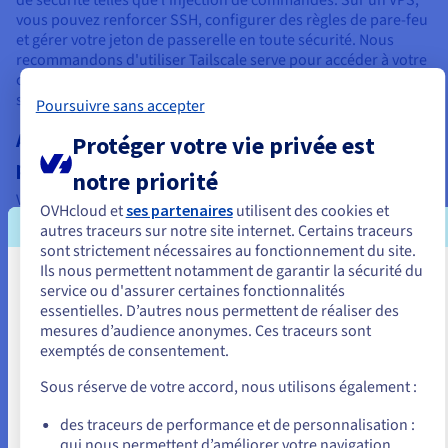
vous pouvez renforcer SSH, configurer des règles de pare-feu
et gérer votre jeton de passerelle en toute sécurité. Nous
recommandons d'utiliser Tailscale serve pour accéder à votre
console d'administration Tailscale et à votre tableau de bord
sans ouvrir de ports dangereux.
Poursuivre sans accepter
Automatisation toujours active et tâches
Protéger votre vie privée est
programmées
notre priorité
Votre assistant IA personnel doit être éveillé pour gérer les
OVHcloud et
ses partenaires
utilisent des cookies et
tâches programmées et répondre aux canaux de messagerie
autres traceurs sur notre site internet. Certains traceurs
comme un bot Telegram ou un chat Telegram. Un VPS garantit
sont strictement nécessaires au fonctionnement du site.
que vos agents exécutent toujours openclaw, même lorsque
Ils nous permettent notamment de garantir la sécurité du
votre ordinateur est éteint.
Vous semblez être localisé en États-
service ou d'assurer certaines fonctionnalités
essentielles. D’autres nous permettent de réaliser des
Unis.
Contrôle total sur la configuration
mesures d’audience anonymes. Ces traceurs sont
exemptés de consentement.
Vous êtes l'utilisateur root. Cela signifie que vous pouvez
Pour commander, rendez-vous sur le site de votre pays (États-Unis)
et créez un compte.
modifier les fichiers de configuration, gérer les secrets de clé
Sous réserve de votre accord, nous utilisons également :
API pour l'API Anthropic ou Claude Code, et installer des
dépendances au niveau système comme un proxy HTTPS ou
Allez sur le site États-Unis
des traceurs de performance et de personnalisation :
un script de configuration personnalisé que les plateformes
qui nous permettent d’améliorer votre navigation
us.ovhcloud.com/
vps
Anglais
USD - $