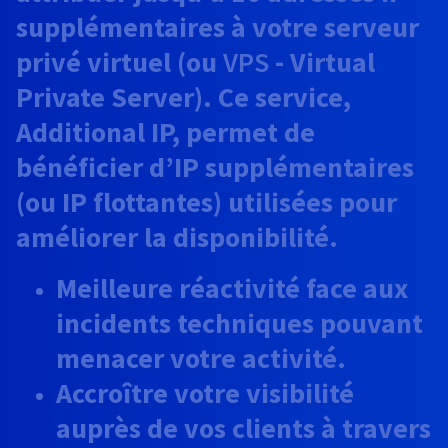
Documentation
supplémentaires à votre serveur
Tarifs
Roadmap & Changelog
Disponibilités par régions
Roadmap & Changelog
privé virtuel (ou
VPS
- Virtual
Documentation
Private Server). Ce service,
Roadmap & Changelog
Additional IP, permet de
bénéficier d’IP supplémentaires
(ou IP flottantes) utilisées pour
améliorer la disponibilité.
Meilleure réactivité face aux
incidents techniques pouvant
menacer votre activité.
Accroître votre visibilité
auprès de vos clients à travers