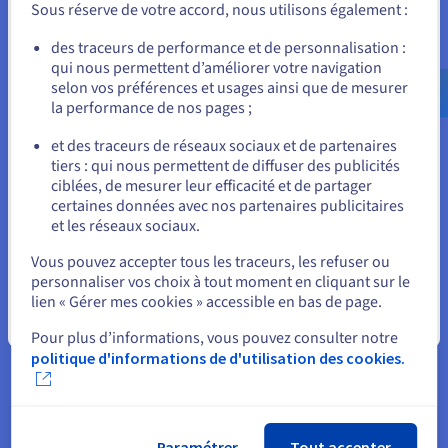
Sous réserve de votre accord, nous utilisons également :
Allez sur le site États-Unis
des traceurs de performance et de personnalisation :
qui nous permettent d’améliorer votre navigation
us.ovhcloud.com/
Anglais
USD - $
selon vos préférences et usages ainsi que de mesurer
Optimisez la disponibilité et la
la performance de nos pages ;
ou
visibilité de vos services
et des traceurs de réseaux sociaux et de partenaires
tiers : qui nous permettent de diffuser des publicités
Rester sur le site actuel
ciblées, de mesurer leur efficacité et de partager
certaines données avec nos partenaires publicitaires
et les réseaux sociaux.
Fail-over
Sélectionner un autre site web
Connaissez-vous le principe des serveurs Master/Slave ? Ce
Vous pouvez accepter tous les traceurs, les refuser ou
personnaliser vos choix à tout moment en cliquant sur le
principe consiste en un serveur Master actif qui assure le
lien « Gérer mes cookies » accessible en bas de page.
fonctionnement de vos sites web et applications en continu
Fermer
tandis qu’un serveur Slave est utilisé en appui au serveur
Pour plus d’informations, vous pouvez consulter notre
principal. En cas d’imprévu, cette méthode permet de
politique d'informations de d'utilisation des cookies.
maintenir un niveau de service optimal. Ce principe est
d’autant plus efficace si le serveur Slave est situé dans un
autre datacenter que le serveur Master. Un des points faibles
Paramétrer
Tout accepter