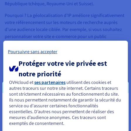
République tchèque, Royaume-Uni et Suisse).
Pourquoi ? La géolocalisation d’IP améliore significativement
votre référencement sur les moteurs de recherche auprès
d’une audience locale ciblée. Par exemple, si vous souhaitez
personnaliser votre site e-commerce pour un public
portugais, vous pouvez commander une adresse IP au
Portugal. Votre pertinence auprès d’utilisateurs potentiels
Poursuivre sans accepter
portugais s’en trouvera renforcée.
Protéger votre vie privée est
notre priorité
OVHcloud et
ses partenaires
utilisent des cookies et
autres traceurs sur notre site internet. Certains traceurs
sont strictement nécessaires au fonctionnement du site.
Ils nous permettent notamment de garantir la sécurité du
Vous semblez être localisé en États-
service ou d'assurer certaines fonctionnalités
essentielles. D’autres nous permettent de réaliser des
Unis.
mesures d’audience anonymes. Ces traceurs sont
exemptés de consentement.
Pour commander, rendez-vous sur le site de votre pays (États-
Unis) et créez un compte.