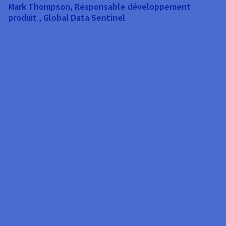
Mark Thompson, Responsable développement
fi
produit , Global Data Sentinel
d
c
d’
o
a
c
N
o
d
c
n
a
fr
Er
B