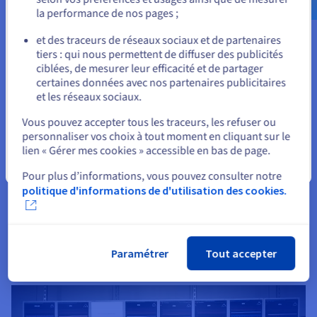
administrateurs de manière sécurisée. Par conséquent, nous
la performance de nos pages ;
ou
veillons à ce que nos clients en fassent autant. Par exemple,
pour administrer une solution Hosted Private Cloud, un client
et des traceurs de réseaux sociaux et de partenaires
tiers : qui nous permettent de diffuser des publicités
doit utiliser une passerelle SSL qui garantit un transfert de
Rester sur le site actuel
ciblées, de mesurer leur efficacité et de partager
données sécurisé. Pour les applications qui nécessitent une
certaines données avec nos partenaires publicitaires
sécurité renforcée, l'accès peut être limité à des adresses IP
et les réseaux sociaux.
Sélectionner un autre site web
choisies. De plus, le gestionnaire OVHcloud comporte des
Vous pouvez accepter tous les traceurs, les refuser ou
fonctionnalités de sécurité permettant aux clients de modifier
personnaliser vos choix à tout moment en cliquant sur le
facilement les autorisations d'accès et les paramètres de
lien « Gérer mes cookies » accessible en bas de page.
sécurité.
Fermer
Pour plus d’informations, vous pouvez consulter notre
Cerberus est un outil permettant de recevoir, d'analyser, de gérer et d'automatiser
politique d'informations de d'utilisation des cookies.
le traitement des rapports d'abus reçus par les fournisseurs d’accès à Internet ou
les fournisseurs d'hébergement.
Paramétrer
Tout accepter