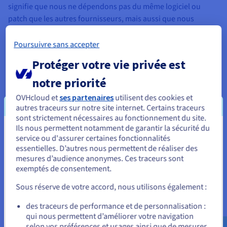
signifie que nous ne dépendons pas du même logiciel ou
patch que les autres fournisseurs, mais aussi que nous
sommes plus proches de notre propre architecture.
Nous
savons exactement ce qu’il se passe en permanence.
Poursuivre sans accepter
Nous pouvons donc adapter nos outils aux besoins de nos
Protéger votre vie privée est
clients et répondre rapidement et efficacement à tout
notre priorité
dysfonctionnement pouvant survenir.
OVHcloud et
ses partenaires
utilisent des cookies et
Enfin, nous avons mis en place un système de surveillance de
autres traceurs sur notre site internet. Certains traceurs
haut niveau pour tous les services. Le programme détecte les
sont strictement nécessaires au fonctionnement du site.
incidents de production et de sécurité, surveille les fonctions
Ils nous permettent notamment de garantir la sécurité du
Vous semblez être localisé en États-
essentielles et assure la continuité du service dans l'exécution
service ou d'assurer certaines fonctionnalités
essentielles. D’autres nous permettent de réaliser des
des tâches automatisées.
Unis.
mesures d’audience anonymes. Ces traceurs sont
exemptés de consentement.
Protéger nos clients contre les risques de
Pour commander, rendez-vous sur le site de votre pays (États-
Unis) et créez un compte.
sécurité
Sous réserve de votre accord, nous utilisons également :
Nos équipes techniques disposent des meilleurs outils du
Allez sur le site États-Unis
des traceurs de performance et de personnalisation :
secteur – par exemple, les web application firewalls (WAF) et
qui nous permettent d’améliorer votre navigation
us.ovhcloud.com/
Anglais
USD - $
notre serveur Bastion, qui gère les identifiants et l'activité des
selon vos préférences et usages ainsi que de mesurer