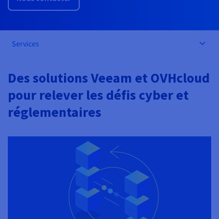
Roadmap & Changelog
AI Endpoints - Catalogue des modèles
Roadmap & Changelog
Roadmap & Changelog
Tarifs
Revendeurs
Tarifs
HYCU for OVHcloud
Guides et documentation
Managed HSM
Disponibilités par régions
MCP Server
Cloud Native
BGP Services
CDN Infrastructure
Bases de données additionnelles
Quantum
DISTRIBUER MON TRAFIC
USAGES
AI Endpoints - Bases API
Roadmap & Changelog
Tous les usages
Documentation
Guides et documentation
SAP HANA ON OVHCLOUD
Services
Load Balancer
Dedicated HSM
Roadmap & Changelog
Résilience et AZ
Conformité et certifications
AI & HPC
BGP Services
Option Certificats SSL
Sécurité
PROTECTION & SÉCURITÉ
AI Endpoints - Batch API
Tarifs
SAP HANA on Bare Metal
Roadmap & Changelog
Documentation
Disponibilités par régions
Infrastructure Anti-DDoS
Infrastructure Anti-DDoS
Grid computing
OPCP Packager
Option CDN
PROTECTION & SÉCURITÉ
Des solutions Veeam et OVHcloud
Opérations
Roadmap & Changelog
Tarifs
Documentation
SAP HANA on Private Cloud
GPUS
pour relever les défis cyber et
Disponibilités par régions
Roadmap & Changelog
Protection Game DDoS
Virtualisation et conteneurisation
Infrastructure Anti-DDoS
CLOUD READY
USAGES
Nvidia H200
Développeurs
Documentation
Tarifs
réglementaires
Roadmap & Changelog
Disponibilités par régions
Tarifs
Cloud ready
DNSSEC
Site web et application métier
DNSSEC
Comment créer un site web ?
Nvidia H100
Documentation
Documentation
Tarifs
Roadmap & Changelog
Roadmap & Changelog
Self-Service Portal, API & IaC
SSL Gateway
Tous les usages
SSL Gateway
Héberger votre site WordPress
Régions
Nvidia L40S
Documentation
IAM & Tenant Management
Créer mon site en 1 click
Roadmap & Changelog
Nvidia L4
Documentation
Tarifs
Documentation
Roadmap & Changelog
OS & licences
Roadmap & Changelog
Gouvernance & Quotas
Créer ma boutique en ligne
Toutes les GPUs →
Documentation
Roadmap & Changelog
Observabilité