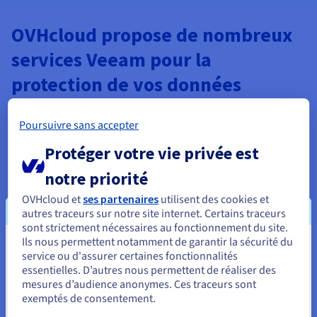
OVHcloud propose de nombreux
services Veeam pour la
protection de vos données
Poursuivre sans accepter
Backup Agent
Protéger votre vie privée est
Simplifiez définitivement vos sauvegardes grâce à la
notre priorité
solution de sauvegarde gérée par OVHcloud pour
les serveurs Bare Metal. Facile à utiliser, le premier
OVHcloud et
ses partenaires
utilisent des cookies et
déploiement se fait en moins de 5 minutes. Nous
autres traceurs sur notre site internet. Certains traceurs
vous offrons une protection quotidienne
sont strictement nécessaires au fonctionnement du site.
automatique de vos données, des alertes proactives
Ils nous permettent notamment de garantir la sécurité du
et une surveillance centralisée, le tout à un prix
Vous semblez être localisé en États-
service ou d'assurer certaines fonctionnalités
imbattable.
essentielles. D’autres nous permettent de réaliser des
Unis.
En savoir plus
mesures d’audience anonymes. Ces traceurs sont
exemptés de consentement.
Pour commander, rendez-vous sur le site de votre pays (États-
Nouveau
Unis) et créez un compte.