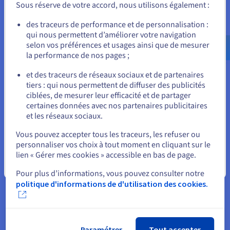
Sous réserve de votre accord, nous utilisons également :
Allez sur le site États-Unis
des traceurs de performance et de personnalisation :
Veeam Enterprise Plus
qui nous permettent d’améliorer votre navigation
us.ovhcloud.com/
Anglais
USD - $
Les licences Veeam Enterprise Plus d'OVHcloud
selon vos préférences et usages ainsi que de mesurer
permettent d'utiliser « Veeam Backup & Replication
la performance de nos pages ;
ou
» sur votre infrastructure, avec un niveau de
et des traceurs de réseaux sociaux et de partenaires
protection avancé pour vos sauvegardes.
tiers : qui nous permettent de diffuser des publicités
En savoir plus
Rester sur le site actuel
ciblées, de mesurer leur efficacité et de partager
certaines données avec nos partenaires publicitaires
et les réseaux sociaux.
Sélectionner un autre site web
Object Storage - Veeam Ready
Vous pouvez accepter tous les traceurs, les refuser ou
personnaliser vos choix à tout moment en cliquant sur le
La solution de stockage Object Storage High
lien « Gérer mes cookies » accessible en bas de page.
Performance d'OVHcloud est certifiée Veeam Ready
Fermer
pour héberger vos sauvegardes avec des
Pour plus d’informations, vous pouvez consulter notre
performances certifiées.
politique d'informations de d'utilisation des cookies.
En savoir plus
Paramétrer
Tout accepter