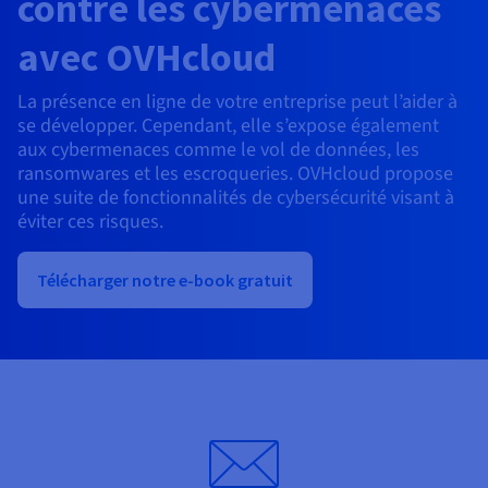
contre les cybermenaces
Documentation
Tarifs
Roadmap & Changelog
avec OVHcloud
Disponibilités par régions
Roadmap & Changelog
Documentation
La présence en ligne de votre entreprise peut l’aider à
Roadmap & Changelog
se développer. Cependant, elle s’expose également
aux cybermenaces comme le vol de données, les
ransomwares et les escroqueries. OVHcloud propose
une suite de fonctionnalités de cybersécurité visant à
éviter ces risques.
Télécharger notre e-book gratuit