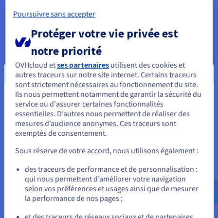
Des serveurs dédiés pour plus de
Poursuivre sans accepter
contrôle
Protéger votre vie privée est
Les serveurs non managés d’OVHcloud (VPS, Bare
Metal et Eco) sont pensés pour les organisations
notre priorité
souhaitant davantage de contrôle ainsi que la
OVHcloud et
ses partenaires
utilisent des cookies et
liberté de personnaliser et d’évoluer en fonction de
autres traceurs sur notre site internet. Certains traceurs
leurs besoins.
sont strictement nécessaires au fonctionnement du site.
Ils nous permettent notamment de garantir la sécurité du
Vous semblez être localisé en États-
En savoir plus
service ou d'assurer certaines fonctionnalités
essentielles. D’autres nous permettent de réaliser des
Unis.
mesures d’audience anonymes. Ces traceurs sont
exemptés de consentement.
Pour commander, rendez-vous sur le site de votre pays (États-
Unis) et créez un compte.
Sous réserve de votre accord, nous utilisons également :
Gérez l'activité de votre base de données avec
Allez sur le site États-Unis
des traceurs de performance et de personnalisation :
le contrôle des accès
qui nous permettent d’améliorer votre navigation
us.ovhcloud.com/
Anglais
USD - $
selon vos préférences et usages ainsi que de mesurer
Accordez l’accès aux utilisatrices et utilisateurs autorisés,
la performance de nos pages ;
ou
donnez des permissions et empêchez les personnes
indésirables d'accéder à votre base de données grâce au
et des traceurs de réseaux sociaux et de partenaires