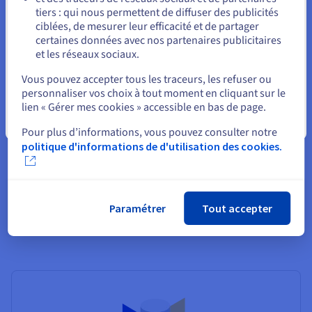
contrôle des accès.
tiers : qui nous permettent de diffuser des publicités
Rester sur le site actuel
ciblées, de mesurer leur efficacité et de partager
certaines données avec nos partenaires publicitaires
Maintenez vos opérations en ligne avec une
et les réseaux sociaux.
Sélectionner un autre site web
récupération rapide
Vous pouvez accepter tous les traceurs, les refuser ou
En cas d’incident, votre base de données peut être
personnaliser vos choix à tout moment en cliquant sur le
rapidement restaurée grâce à des sauvegardes automatisées.
lien « Gérer mes cookies » accessible en bas de page.
L’impact sur la continuité d’activité est donc réduit.
Fermer
Pour plus d’informations, vous pouvez consulter notre
politique d'informations de d'utilisation des cookies.
Gardez une longueur d’avance sur les menaces
Bénéficiez d’une infrastructure hautement disponible,
monitorée 24 h/24, 7 j/7 et régulièrement mise à jour avec des
correctifs de sécurité.
Paramétrer
Tout accepter