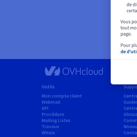
de di
certa
Vous pou
tout mom
page.
Pour pl
de d'ut
Outils
Suppo
Mon compte client
Centre
Webmail
Guide
API
Centr
Procédure
Glossa
Mailing Listes
Comm
Travaux
Nivea
Whois
Conta