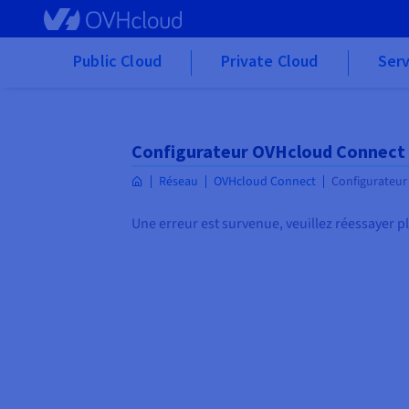
Skip to main content
Public Cloud
Private Cloud
Serv
Configurateur OVHcloud Connect 
Réseau
OVHcloud Connect
Configurateur
Une erreur est survenue, veuillez réessayer p