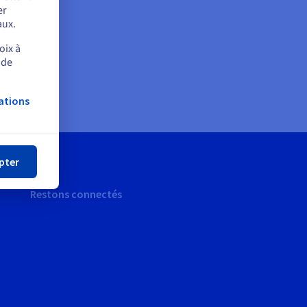
er
aux.
oix à
 de
ations
mer
pter
Restons connectés