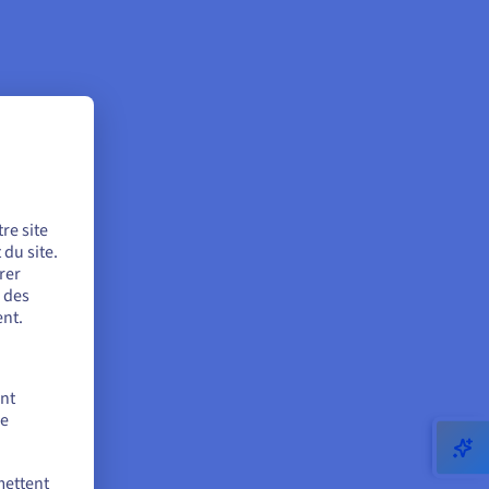
re site
du site.
rer
r des
nt.
ent
de
mettent