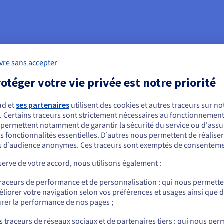
vre sans accepter
otéger votre vie privée est notre priorité
ud et
ses partenaires
utilisent des cookies et autres traceurs sur not
. Certains traceurs sont strictement nécessaires au fonctionnement 
ous semblez être localisé en États-Unis.
s permettent notamment de garantir la sécurité du service ou d'assu
s fonctionnalités essentielles. D’autres nous permettent de réalise
r commander, rendez-vous sur le site de votre pays (États-Unis) et créez un
 d’audience anonymes. Ces traceurs sont exemptés de consenteme
mpte.
erve de votre accord, nous utilisons également :
Allez sur le site États-Unis
traceurs de performance et de personnalisation : qui nous permett
us.ovhcloud.com/
network
Anglais
USD - $
liorer votre navigation selon vos préférences et usages ainsi que 
rer la performance de nos pages ;
ou
s traceurs de réseaux sociaux et de partenaires tiers : qui nous per