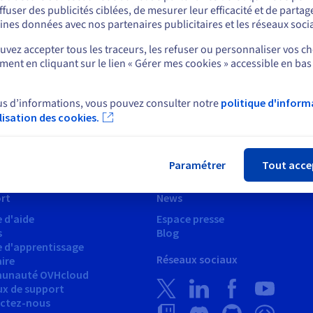
ffuser des publicités ciblées, de mesurer leur efficacité et de partag
Rester sur le site actuel
ines données avec nos partenaires publicitaires et les réseaux soci
vez accepter tous les traceurs, les refuser ou personnaliser vos ch
ent en cliquant sur le lien « Gérer mes cookies » accessible en bas
Sélectionner un autre site web
us d’informations, vous pouvez consulter notre
politique d'inform
ilisation des cookies.
Fer
Paramétrer
Tout acce
rt
News
 d'aide
Espace presse
s
Blog
e d'apprentissage
Réseaux sociaux
ire
unauté OVHcloud
ux de support
ctez-nous