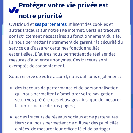
Documentation
Protéger votre vie privée est
Tarifs
Roadmap & Changelog
Disponibilités par régions
notre priorité
Roadmap & Changelog
Documentation
OVHcloud et
ses partenaires
utilisent des cookies et
Roadmap & Changelog
autres traceurs sur notre site internet. Certains traceurs
sont strictement nécessaires au fonctionnement du site.
Ils nous permettent notamment de garantir la sécurité du
Vous semblez être localisé en États-
service ou d'assurer certaines fonctionnalités
Gérer le renouvellement des services
essentielles. D’autres nous permettent de réaliser des
Unis.
mesures d’audience anonymes. Ces traceurs sont
exemptés de consentement.
Pour commander, rendez-vous sur le site de votre pays (États-
Unis) et créez un compte.
Sous réserve de votre accord, nous utilisons également :
Allez sur le site États-Unis
des traceurs de performance et de personnalisation :
qui nous permettent d’améliorer votre navigation
us.ovhcloud.com/
Anglais
USD - $
selon vos préférences et usages ainsi que de mesurer
Gérer mes moyens de paiement
la performance de nos pages ;
ou
et des traceurs de réseaux sociaux et de partenaires
tiers : qui nous permettent de diffuser des publicités
Rester sur le site actuel
ciblées, de mesurer leur efficacité et de partager