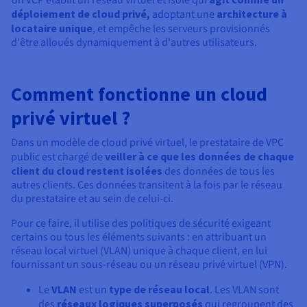
Un VCP établit un réseau virtuel et isolé qui
Documentation
Tarifs
déploiement de cloud privé,
adoptant une
architecture à
Roadmap & Changelog
locataire unique
, et empêche les serveurs provisionnés
Disponibilités par régions
Roadmap & Changelog
d'être alloués dynamiquement à d'autres utilisateurs.
Documentation
Roadmap & Changelog
Comment fonctionne un cloud
privé virtuel ?
Dans un modèle de cloud privé virtuel, le prestataire de VPC
public est chargé de
veiller à ce que les données de chaque
client du cloud restent isolées
des données de tous les
autres clients. Ces données transitent à la fois par le réseau
du prestataire et au sein de celui-ci.
Pour ce faire, il utilise des politiques de sécurité exigeant
certains ou tous les éléments suivants : en attribuant un
réseau local virtuel (VLAN) unique à chaque client, en lui
fournissant un sous-réseau ou un réseau privé virtuel (VPN).
Le
VLAN
est un
type de réseau local
. Les VLAN sont
des
réseaux logiques superposés
qui regroupent des