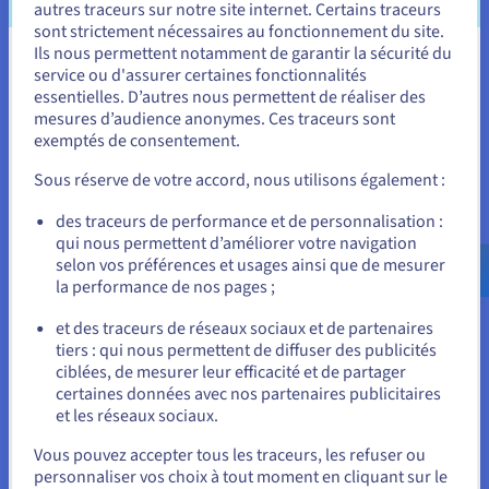
autres traceurs sur notre site internet. Certains traceurs
sont strictement nécessaires au fonctionnement du site.
Ils nous permettent notamment de garantir la sécurité du
Développement et test d'applications :
Vous semblez être localisé en États-
service ou d'assurer certaines fonctionnalités
Les entreprises peuvent utiliser un VPC pour créer un
essentielles. D’autres nous permettent de réaliser des
Unis.
environnement isolé dans lequel elles peuvent
mesures d’audience anonymes. Ces traceurs sont
développer et tester des applications sans perturber
exemptés de consentement.
Pour commander, rendez-vous sur le site de votre pays (États-
leurs opérations principales.
Unis) et créez un compte.
Sous réserve de votre accord, nous utilisons également :
Allez sur le site États-Unis
des traceurs de performance et de personnalisation :
qui nous permettent d’améliorer votre navigation
us.ovhcloud.com/
learn
Anglais
USD - $
selon vos préférences et usages ainsi que de mesurer
Hébergement de sites web :
la performance de nos pages ;
ou
Les sites web nécessitant une infrastructure robuste et
et des traceurs de réseaux sociaux et de partenaires
sécurisée peuvent être hébergés dans un VPC afin de
tiers : qui nous permettent de diffuser des publicités
Rester sur le site actuel
garantir une haute disponibilité et une protection contre
ciblées, de mesurer leur efficacité et de partager
les attaques en ligne.
certaines données avec nos partenaires publicitaires
et les réseaux sociaux.
Sélectionner un autre site web
Vous pouvez accepter tous les traceurs, les refuser ou
personnaliser vos choix à tout moment en cliquant sur le