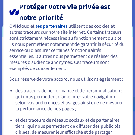
Protéger votre vie privée est
de composants contribué par la communauté. Cet
écosystème accélère le développement en fournissant des
notre priorité
solutions prêtes à l'emploi pour des cas d'utilisation et des
défis courants.
OVHcloud et
ses partenaires
utilisent des cookies et
autres traceurs sur notre site internet. Certains traceurs
La flexibilité dans le choix du modèle est un autre avantage
sont strictement nécessaires au fonctionnement du site.
significatif, car elle prend en charge plusieurs fournisseurs et
Ils nous permettent notamment de garantir la sécurité du
options de LLM. Cette flexibilité permet aux développeurs de
Vous semblez être localisé en États-
service ou d'assurer certaines fonctionnalités
choisir le modèle le plus approprié pour leur cas d'utilisation
essentielles. D’autres nous permettent de réaliser des
Unis.
spécifique, d'optimiser les coûts et d'éviter le verrouillage des
mesures d’audience anonymes. Ces traceurs sont
fournisseurs.
exemptés de consentement.
Pour commander, rendez-vous sur le site de votre pays (États-
Unis) et créez un compte.
Sous réserve de votre accord, nous utilisons également :
LangChain comparé à d'autres
Allez sur le site États-Unis
des traceurs de performance et de personnalisation :
qui nous permettent d’améliorer votre navigation
us.ovhcloud.com/
Anglais
USD - $
frameworks
selon vos préférences et usages ainsi que de mesurer
la performance de nos pages ;
ou
Dans le paysage en évolution rapide des frameworks d'IA,
et des traceurs de réseaux sociaux et de partenaires
LangChain se distingue par son approche unique pour
tiers : qui nous permettent de diffuser des publicités
construire des applications alimentées par de grandes boîtes
Rester sur le site actuel
ciblées, de mesurer leur efficacité et de partager
à outils linguistiques. Lorsqu'il est placé côte à côte avec