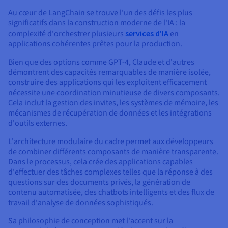
Documentation
Tarifs
Au cœur de LangChain se trouve l'un des défis les plus
Roadmap & Changelog
Disponibilités par régions
significatifs dans la construction moderne de l'IA : la
Roadmap & Changelog
complexité d'orchestrer plusieurs
services d'IA
en
Documentation
applications cohérentes prêtes pour la production.
Roadmap & Changelog
Bien que des options comme GPT-4, Claude et d'autres
démontrent des capacités remarquables de manière isolée,
construire des applications qui les exploitent efficacement
nécessite une coordination minutieuse de divers composants.
Cela inclut la gestion des invites, les systèmes de mémoire, les
mécanismes de récupération de données et les intégrations
d'outils externes.
L'architecture modulaire du cadre permet aux développeurs
de combiner différents composants de manière transparente.
Dans le processus, cela crée des applications capables
d'effectuer des tâches complexes telles que la réponse à des
questions sur des documents privés, la génération de
contenu automatisée, des chatbots intelligents et des flux de
travail d'analyse de données sophistiqués.
Sa philosophie de conception met l'accent sur la