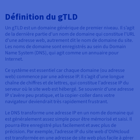
Documentation
Tarifs
Roadmap & Changelog
Disponibilités par régions
Définition du gTLD
Roadmap & Changelog
Documentation
Un gTLD est un domaine générique de premier niveau. Il s’agit
Roadmap & Changelog
de la dernière partie d'un nom de domaine qui constitue l'URL
d'une adresse web, autrement dit le nom de domaine du site.
Les noms de domaine sont enregistrés au sein du Domain
Name System (DNS), qui agit comme un annuaire pour
Internet.
Ce système est essentiel car chaque domaine (ou adresse
web) commence par une adresse IP. Il s’agit d’une longue
chaîne de chiffres et de lettres, qui constitue l'adresse IP du
serveur où le site web est hébergé. Se souvenir d'une adresse
IP s’avère peu pratique, et la copier-coller dans votre
navigateur deviendrait très rapidement frustrant.
Le DNS transforme une adresse IP en un nom de domaine qui
est généralement assez simple pour être mémorisé et saisi. Il
pourra être enregistré plus facilement et avec plus de
précision. Par exemple, l’adresse IP du site web d’OVHcloud
est transformée en une adresse de site web plus facile à gérer