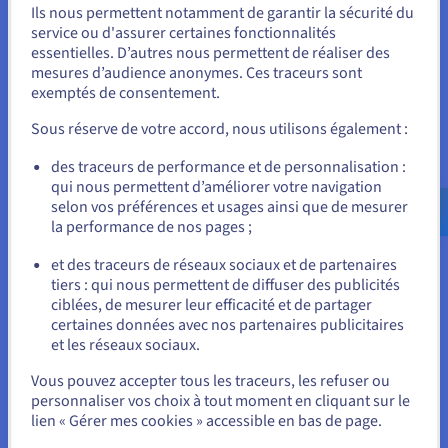
.சிங்கப்பூர் (Singapour) et .ไทย (Thaïlande).
Ils nous permettent notamment de garantir la sécurité du
Vous semblez être localisé en États-
service ou d'assurer certaines fonctionnalités
Domaines de premier niveau sponsorisés
essentielles. D’autres nous permettent de réaliser des
Unis.
(sTLD)
mesures d’audience anonymes. Ces traceurs sont
exemptés de consentement.
Pour commander, rendez-vous sur le site de votre pays (États-
Ces domaines de premier niveau sponsorisés ne peuvent être
Unis) et créez un compte.
déployés que pour un thème spécifique ou un objectif
Sous réserve de votre accord, nous utilisons également :
communautaire. Ce n'est qu'une fois l'approbation obtenue
Allez sur le site États-Unis
que l'organisation peut utiliser le sTLD. On peut citer par
des traceurs de performance et de personnalisation :
exemple le .edu (qui ne peut être utilisé que par les
qui nous permettent d’améliorer votre navigation
us.ovhcloud.com/
Anglais
USD - $
établissements d’enseignement américains) et le .aero (qui ne
selon vos préférences et usages ainsi que de mesurer
peut être utilisé que par l’industrie aéronautique).
la performance de nos pages ;
ou
et des traceurs de réseaux sociaux et de partenaires
tiers : qui nous permettent de diffuser des publicités
Rester sur le site actuel
ciblées, de mesurer leur efficacité et de partager
Quand choisir un gTLD ou un
certaines données avec nos partenaires publicitaires
et les réseaux sociaux.
Sélectionner un autre site web
ccTLD ?
Vous pouvez accepter tous les traceurs, les refuser ou
personnaliser vos choix à tout moment en cliquant sur le
Tout se résume aux besoins de l’entreprise ou de
lien « Gérer mes cookies » accessible en bas de page.
l’organisation.
Fermer