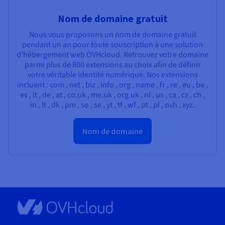
Nom de domaine gratuit
Nous vous proposons un nom de domaine gratuit
pendant un an pour toute souscription à une solution
d'hébergement web OVHcloud. Retrouvez votre domaine
parmi plus de 800 extensions au choix afin de définir
votre véritable identité numérique. Nos extensions
incluent : com , net , biz , info , org , name , fr , re , eu , be ,
es , it , de , at , co.uk , me.uk , org.uk , nl , us , ca , cz , ch ,
in , lt , dk , pm , so , se , yt , tf , wf , pt , pl , ovh , xyz.
Nom de domaine