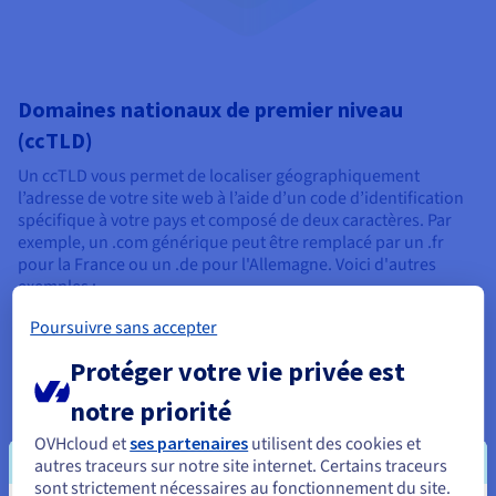
Domaines nationaux de premier niveau
(ccTLD)
Un ccTLD vous permet de localiser géographiquement
l’adresse de votre site web à l’aide d’un code d’identification
spécifique à votre pays et composé de deux caractères. Par
exemple, un .com générique peut être remplacé par un .fr
pour la France ou un .de pour l'Allemagne. Voici d'autres
exemples :
.ph (Philippines)
Poursuivre sans accepter
.ca (Canada)
Protéger votre vie privée est
.it (Italie)
.jp (Japan)
notre priorité
.cn (Chine)
OVHcloud et
ses partenaires
utilisent des cookies et
Il existe également des ccTLD disponibles pour les pays non
autres traceurs sur notre site internet. Certains traceurs
anglophones. Ceux-ci incluent .한국 (Corée du Sud),
sont strictement nécessaires au fonctionnement du site.