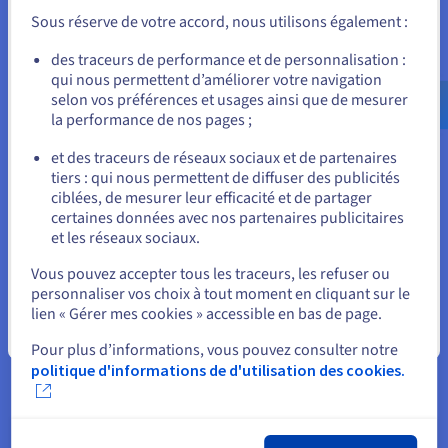
Unis) et créez un compte.
permet la mise en cache et le filtrage de contenu, bien
Sous réserve de votre accord, nous utilisons également :
que cela puisse introduire des goulets d'étranglement
de performance.
Allez sur le site États-Unis
des traceurs de performance et de personnalisation :
qui nous permettent d’améliorer votre navigation
us.ovhcloud.com/
Anglais
USD - $
NGFW
: Les pare-feu de nouvelle génération (NGFW)
selon vos préférences et usages ainsi que de mesurer
représentent l'état de l'art, incorporant la prévention
la performance de nos pages ;
des intrusions, la sensibilisation aux applications et le
ou
suivi de l'identité des utilisateurs. Ils utilisent
et des traceurs de réseaux sociaux et de partenaires
l'apprentissage automatique pour détecter des
tiers : qui nous permettent de diffuser des publicités
Rester sur le site actuel
anomalies et s'intègrent aux flux d'intelligence sur les
ciblées, de mesurer leur efficacité et de partager
menaces pour une défense proactive.
certaines données avec nos partenaires publicitaires
et les réseaux sociaux.
FWaaS
: Les pare-feu basés sur le cloud, ou Firewall-as-
Sélectionner un autre site web
a-Service (FWaaS), sont idéaux pour contrôler les
Vous pouvez accepter tous les traceurs, les refuser ou
environnements distribués, offrant une protection
personnaliser vos choix à tout moment en cliquant sur le
évolutive sans investissements matériels. Les pare-feu
lien « Gérer mes cookies » accessible en bas de page.
basés sur l'hôte protègent des appareils individuels,
Fermer
tandis que les appareils de gestion unifiée des menaces
Pour plus d’informations, vous pouvez consulter notre
(UTM) combinent les fonctions de pare-feu avec des
politique d'informations de d'utilisation des cookies.
antivirus, des VPN, et plus encore dans un seul package.
Vous obtenez également un WAF ou pare-feu d'application
web spécifique à la protection des protocoles de site web, les