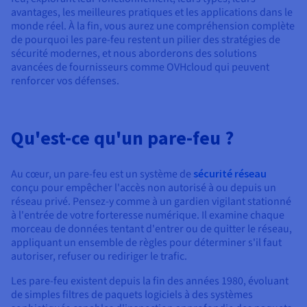
Documentation
avantages, les meilleures pratiques et les applications dans le
Tarifs
Roadmap & Changelog
monde réel. À la fin, vous aurez une compréhension complète
Disponibilités par régions
Roadmap & Changelog
de pourquoi les pare-feu restent un pilier des stratégies de
Documentation
sécurité modernes, et nous aborderons des solutions
Roadmap & Changelog
avancées de fournisseurs comme OVHcloud qui peuvent
renforcer vos défenses.
Qu'est-ce qu'un pare-feu ?
Au cœur, un pare-feu est un système de
sécurité réseau
conçu pour empêcher l'accès non autorisé à ou depuis un
réseau privé. Pensez-y comme à un gardien vigilant stationné
à l'entrée de votre forteresse numérique. Il examine chaque
morceau de données tentant d'entrer ou de quitter le réseau,
appliquant un ensemble de règles pour déterminer s'il faut
autoriser, refuser ou rediriger le trafic.
Les pare-feu existent depuis la fin des années 1980, évoluant
de simples filtres de paquets logiciels à des systèmes