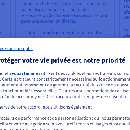
des
 en
connexion fiable et sécurisée au cloud, mais
d'o
qui ne disposent pas forcément des
d'e
ressources ou de l'expertise nécessaires pour
dif
gérer une connexion directe.
s
Ce
e
Il réduit la complexité d'établir un lien direct,
pla
les
en particulier pour les entreprises qui
con
te.
manquent d'expertise.
tra
vre sans accepter
por
on
Cette méthode étend la connectivité aux
di
otéger votre vie privée est notre priorité
ur
emplacements où les connexions directes
les
peuvent ne pas être facilement disponibles. Il
ud et
ses partenaires
utilisent des cookies et autres traceurs sur not
,
peut être plus abordable que
. Certains traceurs sont strictement nécessaires au fonctionnement 
l’interconnexion dédiée, en particulier pour
ous semblez être localisé en États-Unis.
s permettent notamment de garantir la sécurité du service ou d'assu
les petites entreprises, et offre un plus large
s fonctionnalités essentielles. D’autres nous permettent de réalise
éventail d’options de connectivité et de
r commander, rendez-vous sur le site de votre pays (États-Unis) et créez un
 d’audience anonymes. Ces traceurs sont exemptés de consenteme
fournisseurs de services - il fonctionne
mpte.
également bien pour le
cloud
privé.
erve de votre accord, nous utilisons également :
Allez sur le site États-Unis
traceurs de performance et de personnalisation : qui nous permett
us.ovhcloud.com/
Anglais
USD - $
liorer votre navigation selon vos préférences et usages ainsi que 
rer la performance de nos pages ;