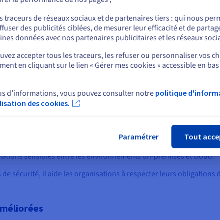
ou
 l’interconnexion du cloud
s traceurs de réseaux sociaux et de partenaires tiers : qui nous per
ffuser des publicités ciblées, de mesurer leur efficacité et de partag
 d'avantages convaincants qui améliorent considérablement la façon
Rester sur le site actuel
ines données avec nos partenaires publicitaires et les réseaux soci
avantages :
vez accepter tous les traceurs, les refuser ou personnaliser vos ch
ent en cliquant sur le lien « Gérer mes cookies » accessible en bas
Sélectionner un autre site web
ue pour toute organisation, en particulier lorsqu'il s'agit d'inform
t un lien qui contourne l'Internet public, minimisant ainsi l'expos
us d’informations, vous pouvez consulter notre
politique d'inform
ilisation des cookies.
Fer
 transitent dans un environnement sécurisé et contrôlé, réduisant ai
Paramétrer
Tout acce
s réglementés avec des exigences de conformité strictes, comme la 
mations sensibles entre les environnements on-premises et cloud.
 de sécurité, il aide les organisations à respecter leurs obligations 
améliorées