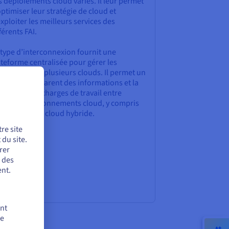
 déploiements cloud variés. Il leur permet
ptimiser leur stratégie de cloud et
xploiter les meilleurs services des
férents FAI.
 type d’interconnexion fournit une
teforme centralisée pour gérer les
nexions sur plusieurs clouds. Il permet un
nsfert transparent des informations et la
tabilité des charges de travail entre
fférents environnements cloud, y compris
 solutions de cloud hybride.
re site
du site.
rer
r des
nt.
ent
de