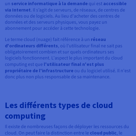
Documentation
un
service informatique à la demande
qui est
accessible
Tarifs
Roadmap & Changelog
via Internet
. Il s’agit de serveurs, de réseaux, de centres de
Disponibilités par régions
Roadmap & Changelog
données ou de logiciels. Au lieu d'acheter des centres de
Documentation
données et des serveurs physiques, vous payez un
Roadmap & Changelog
abonnement pour accéder à cette technologie.
Le terme cloud (nuage) fait référence à un
réseau
d'ordinateurs différents
, où l'utilisateur final ne sait pas
obligatoirement combien et sur quels ordinateurs ses
logiciels fonctionnent. L'aspect le plus important du cloud
computing est que
l'utilisateur final n'est plus
propriétaire de l'infrastructure
ou du logiciel utilisé. Il n'est
donc plus non plus responsable de sa maintenance.
Les différents types de cloud
computing
Il existe de nombreuses façons de déployer les ressources du
cloud. On peut faire la distinction entre le
cloud public
, le