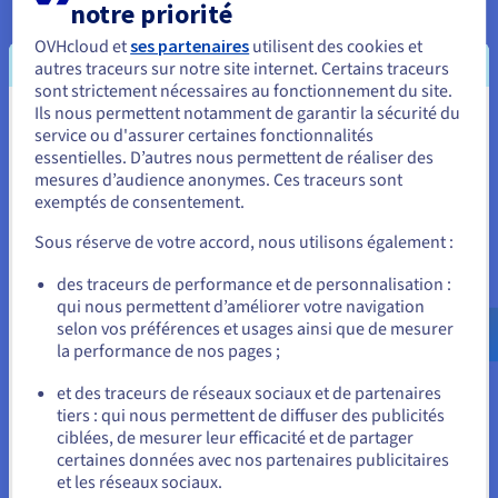
notre priorité
travailler, mais c'est lui qui sera
responsable de sa
configuration et de sa maintenance
. Il est donc très
OVHcloud et
ses partenaires
utilisent des cookies et
autres traceurs sur notre site internet. Certains traceurs
important de
disposer des connaissances techniques
sont strictement nécessaires au fonctionnement du site.
au sein de votre entreprise pour pouvoir vous en charger
Ils nous permettent notamment de garantir la sécurité du
vous-même.
Vous semblez être localisé en États-
service ou d'assurer certaines fonctionnalités
essentielles. D’autres nous permettent de réaliser des
Unis.
mesures d’audience anonymes. Ces traceurs sont
exemptés de consentement.
Pour commander, rendez-vous sur le site de votre pays (États-
Paas (Platform as a Service)
Unis) et créez un compte.
Sous réserve de votre accord, nous utilisons également :
Avec ce genre de service, le client ne doit
plus gérer
l'infrastructure sous-jacente
. Il peut donc se
Allez sur le site États-Unis
des traceurs de performance et de personnalisation :
concentrer sur le déploiement et la gestion de ses
qui nous permettent d’améliorer votre navigation
us.ovhcloud.com/
learn
Anglais
USD - $
applications. L'un des principaux avantages pour
selon vos préférences et usages ainsi que de mesurer
l'utilisateur est un gain d'efficacité, puisqu'il
n'a pas à se
la performance de nos pages ;
ou
préoccuper de l'acquisition des ressources
, de la
programmation de la capacité
et de la
maintenance
et des traceurs de réseaux sociaux et de partenaires
tiers : qui nous permettent de diffuser des publicités
software
.
Rester sur le site actuel
ciblées, de mesurer leur efficacité et de partager
certaines données avec nos partenaires publicitaires
Souvent, les
développeurs sont impliqués
dans
et les réseaux sociaux.
l'utilisation des services Paas, car ils nécessitent un
Sélectionner un autre site web