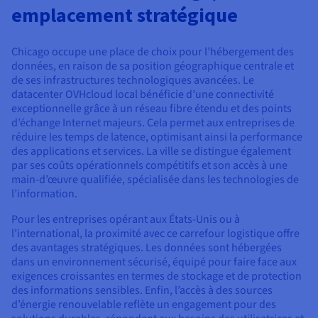
Documentation
emplacement stratégique
Tarifs
Roadmap & Changelog
Disponibilités par régions
Roadmap & Changelog
Documentation
Chicago occupe une place de choix pour l’hébergement des
Roadmap & Changelog
données, en raison de sa position géographique centrale et
de ses infrastructures technologiques avancées. Le
datacenter OVHcloud local bénéficie d’une connectivité
exceptionnelle grâce à un réseau fibre étendu et des points
d’échange Internet majeurs. Cela permet aux entreprises de
réduire les temps de latence, optimisant ainsi la performance
des applications et services. La ville se distingue également
par ses coûts opérationnels compétitifs et son accès à une
main-d’œuvre qualifiée, spécialisée dans les technologies de
l’information.
Pour les entreprises opérant aux États-Unis ou à
l’international, la proximité avec ce carrefour logistique offre
des avantages stratégiques. Les données sont hébergées
dans un environnement sécurisé, équipé pour faire face aux
exigences croissantes en termes de stockage et de protection
des informations sensibles. Enfin, l’accès à des sources
d’énergie renouvelable reflète un engagement pour des