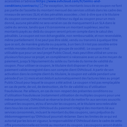
accessibles à l’adresse
https://www.ovhcloud.com/fr/terms-and-
conditions/contracts/
Par exception, les montants issus de ce coupon ne font
pas partie de l’assiette du montant mensuel des services utilisés dans les cadre des
niveaux de services (SLA) et des pénalités associées ; c’est-à-dire que si le titulaire
du coupon consomme un montant inférieur ou égal au coupon pour un mois
donné, aucune pénalité ne sera versé en cas de manquement à un SLA dans le
cadre du service, tandis que s’il consomme un montant supérieur, seul les
montants payés au-delà du coupon seront pris en compte dans le calcul des
pénalités. Le coupon est non échangeable, non remboursable, et non revendable,
même partiellement. Il ne peut pas être cédé, vendu ou transmis à quelque titre
que ce soit, de manière gratuite ou payante, à un tiers (il n’est pas cessible entre
entités morales distinctes d’un même groupe de société). Le coupon n’est
utilisable que pour un seul projet Public Cloud, mais peut être utilisé en une ou
plusieurs fois pour ce projet, en complément si nécessaire avec un autre moyen de
paiement, jusqu’à l’épuisement du solde ou l’arrivée du terme de validité du
coupon. Pour utiliser ce coupon, le titulaire doit disposer d’un moyen de
paiement valide enregistré dans son compte client OVHcloud. A partir de son
activation dans le compte client du titulaire, le coupon est valide pendant une
période d’un (1) mois et est déduit automatiquement des factures liées au projet
Public Cloud pour lequel le coupon a été activé. Le coupon n’est pas remplaçable
en cas de perte, de vol, de destruction, de fin de validité ou d’utilisation
frauduleuse. Par ailleurs, en cas de non-respect des présentes conditions ou
d’utilisation frauduleuse (notamment utilisation de multiples coupons pour une
même personne), OVHcloud se réserve le droit de mettre fin aux services souscrits
utilisant les coupons, et/ou d’annuler les coupons, et le titulaire sera redevable
dans tous les cas envers OVHcloud du paiement intégral des montants lié aux
services consommés, incluant le montant du/des coupons, sans préjudice du
dédommagement qu’OVHcloud pourrait réclamer. Dans les limites de ce qui est
autorisé par les lois en vigueur, la responsabilité d’OVHcloud dans le cadre de cette
offre promotionnelle est limité au montant du coupon. Les coupons seront établis