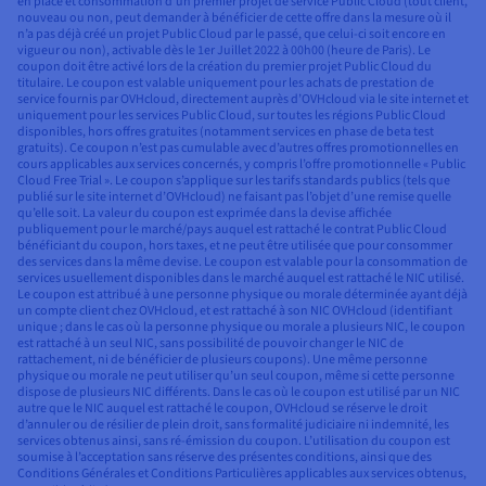
en place et consommation d’un premier projet de service Public Cloud (tout client,
nouveau ou non, peut demander à bénéficier de cette offre dans la mesure où il
n’a pas déjà créé un projet Public Cloud par le passé, que celui-ci soit encore en
vigueur ou non), activable dès le 1er Juillet 2022 à 00h00 (heure de Paris). Le
coupon doit être activé lors de la création du premier projet Public Cloud du
titulaire. Le coupon est valable uniquement pour les achats de prestation de
service fournis par OVHcloud, directement auprès d’OVHcloud via le site internet et
uniquement pour les services Public Cloud, sur toutes les régions Public Cloud
disponibles, hors offres gratuites (notamment services en phase de beta test
gratuits). Ce coupon n’est pas cumulable avec d’autres offres promotionnelles en
cours applicables aux services concernés, y compris l’offre promotionnelle « Public
Cloud Free Trial ». Le coupon s’applique sur les tarifs standards publics (tels que
publié sur le site internet d’OVHcloud) ne faisant pas l’objet d’une remise quelle
qu’elle soit. La valeur du coupon est exprimée dans la devise affichée
publiquement pour le marché/pays auquel est rattaché le contrat Public Cloud
bénéficiant du coupon, hors taxes, et ne peut être utilisée que pour consommer
des services dans la même devise. Le coupon est valable pour la consommation de
services usuellement disponibles dans le marché auquel est rattaché le NIC utilisé.
Le coupon est attribué à une personne physique ou morale déterminée ayant déjà
un compte client chez OVHcloud, et est rattaché à son NIC OVHcloud (identifiant
unique ; dans le cas où la personne physique ou morale a plusieurs NIC, le coupon
est rattaché à un seul NIC, sans possibilité de pouvoir changer le NIC de
rattachement, ni de bénéficier de plusieurs coupons). Une même personne
physique ou morale ne peut utiliser qu’un seul coupon, même si cette personne
dispose de plusieurs NIC différents. Dans le cas où le coupon est utilisé par un NIC
autre que le NIC auquel est rattaché le coupon, OVHcloud se réserve le droit
d’annuler ou de résilier de plein droit, sans formalité judiciaire ni indemnité, les
services obtenus ainsi, sans ré-émission du coupon. L’utilisation du coupon est
soumise à l’acceptation sans réserve des présentes conditions, ainsi que des
Conditions Générales et Conditions Particulières applicables aux services obtenus,