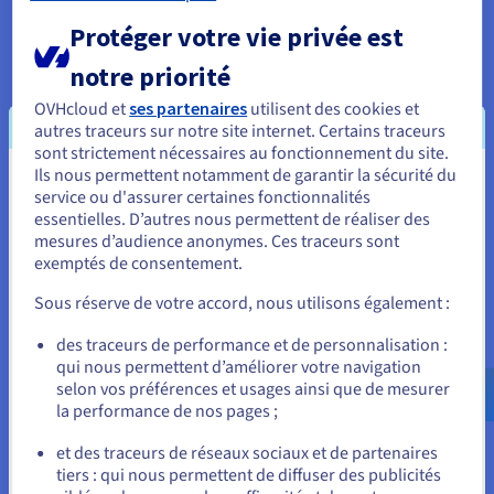
Découvrir Cloud Databases
Protéger votre vie privée est
notre priorité
Analytics
OVHcloud et
ses partenaires
utilisent des cookies et
autres traceurs sur notre site internet. Certains traceurs
Capitalisez sur vos données et déployez votre data stack
sont strictement nécessaires au fonctionnement du site.
et vos applications avec une infrastructure managée et
Ils nous permettent notamment de garantir la sécurité du
open source.
Vous semblez être localisé en États-
service ou d'assurer certaines fonctionnalités
essentielles. D’autres nous permettent de réaliser des
Unis.
Découvrir Cloud Analytics
mesures d’audience anonymes. Ces traceurs sont
exemptés de consentement.
Pour commander, rendez-vous sur le site de votre pays (États-
Unis) et créez un compte.
Sous réserve de votre accord, nous utilisons également :
Data Platform
Allez sur le site États-Unis
Réalisez et déployez vos projets Data & Analytics en un
des traceurs de performance et de personnalisation :
temps record avec une solution complète, unifiée,
qui nous permettent d’améliorer votre navigation
us.ovhcloud.com/
Anglais
USD - $
collaborative et accessible à tous.
selon vos préférences et usages ainsi que de mesurer
la performance de nos pages ;
ou
Découvrir Data Platform
et des traceurs de réseaux sociaux et de partenaires
tiers : qui nous permettent de diffuser des publicités
Rester sur le site actuel