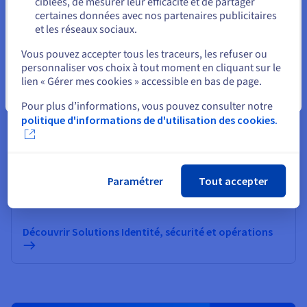
ciblées, de mesurer leur efficacité et de partager
Informatique quantique
certaines données avec nos partenaires publicitaires
et les réseaux sociaux.
Explorez l’informatique quantique grâce à une
Sélectionner un autre site web
plateforme unifiée : simulez, testez et exécutez vos
Vous pouvez accepter tous les traceurs, les refuser ou
algorithmes sur des émulateurs et QPU en toute
personnaliser vos choix à tout moment en cliquant sur le
simplicité.
lien « Gérer mes cookies » accessible en bas de page.
Fermer
Pour plus d’informations, vous pouvez consulter notre
Découvrir Quantum as a Service
politique d'informations de d'utilisation des cookies.
Identité, sécurité et opérations
Paramétrer
Tout accepter
Sécurisez, gérez et monitorez vos services cloud chez
OVHcloud
Découvrir Solutions Identité, sécurité et opérations