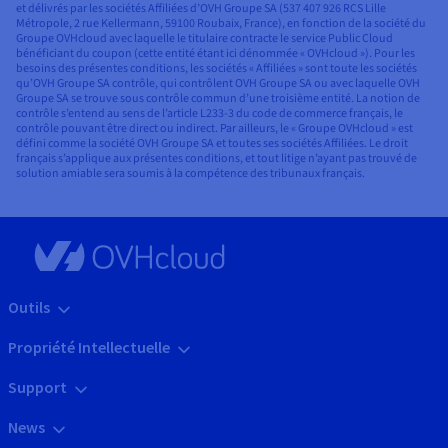
et délivrés par les sociétés Affiliées d’OVH Groupe SA (537 407 926 RCS Lille
Métropole, 2 rue Kellermann, 59100 Roubaix, France), en fonction de la société du
Groupe OVHcloud avec laquelle le titulaire contracte le service Public Cloud
bénéficiant du coupon (cette entité étant ici dénommée « OVHcloud »). Pour les
besoins des présentes conditions, les sociétés « Affiliées » sont toute les sociétés
qu’OVH Groupe SA contrôle, qui contrôlent OVH Groupe SA ou avec laquelle OVH
Groupe SA se trouve sous contrôle commun d’une troisième entité. La notion de
contrôle s’entend au sens de l’article L233-3 du code de commerce français, le
contrôle pouvant être direct ou indirect. Par ailleurs, le « Groupe OVHcloud » est
défini comme la société OVH Groupe SA et toutes ses sociétés Affiliées. Le droit
français s’applique aux présentes conditions, et tout litige n’ayant pas trouvé de
solution amiable sera soumis à la compétence des tribunaux français.
Outils
Propriété Intellectuelle
Support
News