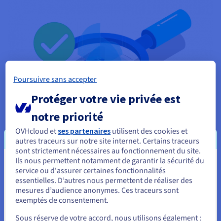
Poursuivre sans accepter
Protéger votre vie privée est
notre priorité
OVHcloud et
ses partenaires
utilisent des cookies et
autres traceurs sur notre site internet. Certains traceurs
C5 - Contrôles de Conformité du Cloud Computing
sont strictement nécessaires au fonctionnement du site.
Ils nous permettent notamment de garantir la sécurité du
Vous semblez être localisé en États-
L’Office fédéral allemand pour la sécurité des technologies de
service ou d'assurer certaines fonctionnalités
essentielles. D’autres nous permettent de réaliser des
l’information (Bundesamt für Sicherheit in der
Unis.
mesures d’audience anonymes. Ces traceurs sont
Informationstechnik, ou BSI) a créé le Catalogue des
exemptés de consentement.
Pour commander, rendez-vous sur le site de votre pays (États-
Contrôles de Conformité du Cloud Computing (C5) en tant
Unis) et créez un compte.
que norme d’audit. La dernière mise à jour de cette norme
Sous réserve de votre accord, nous utilisons également :