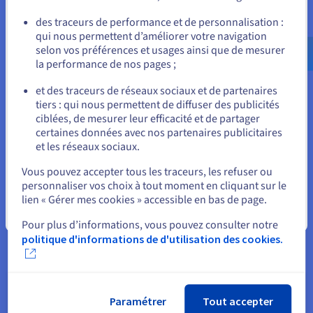
date de 2020. Pour les clients et partenaires d’OVHcloud, la
Allez sur le site États-Unis
des traceurs de performance et de personnalisation :
certification C5 peut permettre de prouver et attester de la
qui nous permettent d’améliorer votre navigation
us.ovhcloud.com/
Anglais
USD - $
conformité d’une plateforme avec les contrôles de sécurité
selon vos préférences et usages ainsi que de mesurer
pertinents. Le C5 ajoute le niveau de sécurité informatique
la performance de nos pages ;
ou
défini par les réglementations, équivalent à l’IT-Grundschutz,
et des traceurs de réseaux sociaux et de partenaires
avec la présence de contrôles spécifiques au cloud.
tiers : qui nous permettent de diffuser des publicités
Rester sur le site actuel
ciblées, de mesurer leur efficacité et de partager
certaines données avec nos partenaires publicitaires
Pour en savoir plus sur les critères C5
et les réseaux sociaux.
Sélectionner un autre site web
Vous pouvez accepter tous les traceurs, les refuser ou
personnaliser vos choix à tout moment en cliquant sur le
lien « Gérer mes cookies » accessible en bas de page.
Fermer
Pour plus d’informations, vous pouvez consulter notre
politique d'informations de d'utilisation des cookies.
Paramétrer
Tout accepter