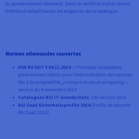
Documentation
du gouvernement allemand. Selon le certificat le plus récent,
Tarifs
Roadmap & Changelog
OVHcloud remplit toutes les exigences de ce catalogue.
Disponibilités par régions
Roadmap & Changelog
Documentation
Roadmap & Changelog
Normes allemandes couvertes
IDW RS FAIT 5 04.11.2014
: « Principes comptables
généralement admis pour l’externalisation des services
liés à la comptabilité, y compris le cloud computing »,
version du 4 novembre 2014
Catalogues BSI IT-Grundschutz
, 14e version 2014
BSI SaaS Sicherheitsprofile 2014
[Profils de sécurité
BSI SaaS 2014]