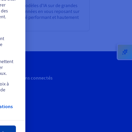
rer
traînez vos modèles d'IA sur de grandes
r des
antités de données en vous reposant sur
nt.
 serveur dédié performant et hautement
sponible.
ent
de
mettent
er
aux.
Restons connectés
oix à
 de
ations
mer