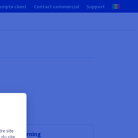
ompte client
Contact commercial
Support
re site
chine learning
du site.