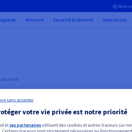
Mon c
vegarde
Network
Securité & identité
Opérations
 plus tard
vre sans accepter
otéger votre vie privée est notre priorité
ud et
ses partenaires
utilisent des cookies et autres traceurs sur not
Inférence IA
Ma
. Certains traceurs sont strictement nécessaires au fonctionnement 