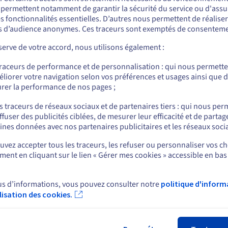
ous semblez être localisé en États-Unis.
s permettent notamment de garantir la sécurité du service ou d'assu
Appuyez-vous sur des serveurs équipés de
En
s fonctionnalités essentielles. D’autres nous permettent de réalise
GPU performants pour déployer vos modèles
qu
r commander, rendez-vous sur le site de votre pays (États-Unis) et créez un
 d’audience anonymes. Ces traceurs sont exemptés de consenteme
d'IA et supporter leur modèle d'inférence.
un
mpte.
di
erve de votre accord, nous utilisons également :
Allez sur le site États-Unis
traceurs de performance et de personnalisation : qui nous permett
us.ovhcloud.com/
bare-metal
Anglais
USD - $
liorer votre navigation selon vos préférences et usages ainsi que 
rer la performance de nos pages ;
ou
s traceurs de réseaux sociaux et de partenaires tiers : qui nous per
ffuser des publicités ciblées, de mesurer leur efficacité et de partag
Rester sur le site actuel
ines données avec nos partenaires publicitaires et les réseaux soci
rt
News
vez accepter tous les traceurs, les refuser ou personnaliser vos ch
 d'aide
Espace presse
ent en cliquant sur le lien « Gérer mes cookies » accessible en bas
Sélectionner un autre site web
s
Blog
e d'apprentissage
Réseaux sociaux
ire
us d’informations, vous pouvez consulter notre
politique d'inform
unauté OVHcloud
ilisation des cookies.
Fer
ux de support
ctez-nous