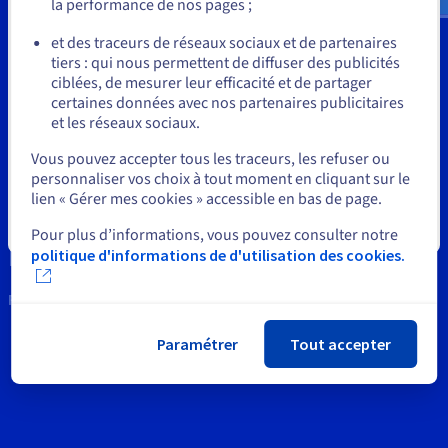
Documentation
la performance de nos pages ;
Outils
Tarifs
ou
Roadmap & Changelog
et des traceurs de réseaux sociaux et de partenaires
Disponibilités par régions
Roadmap & Changelog
Propriété Intellectuelle
tiers : qui nous permettent de diffuser des publicités
Documentation
Rester sur le site actuel
ciblées, de mesurer leur efficacité et de partager
Roadmap & Changelog
Support
certaines données avec nos partenaires publicitaires
et les réseaux sociaux.
News
Sélectionner un autre site web
Vous pouvez accepter tous les traceurs, les refuser ou
personnaliser vos choix à tout moment en cliquant sur le
Réseaux sociaux
lien « Gérer mes cookies » accessible en bas de page.
Fermer
Pour plus d’informations, vous pouvez consulter notre
politique d'informations de d'utilisation des cookies.
Restons connectés
Paramétrer
Tout accepter