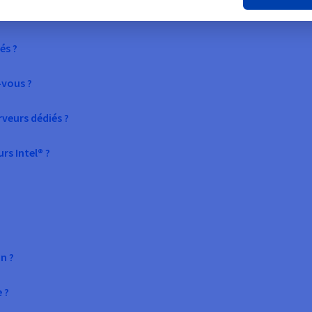
és ?
-vous ?
rveurs dédiés ?
rs Intel® ?
n ?
 ?