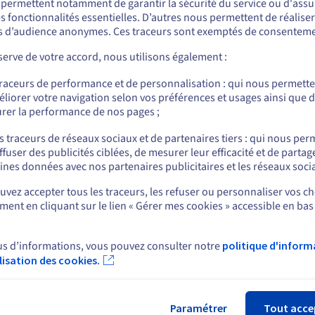
s permettent notamment de garantir la sécurité du service ou d'assu
s fonctionnalités essentielles. D’autres nous permettent de réalise
r commander, rendez-vous sur le site de votre pays (États-Unis) et créez un
serveurs dédiés Intel® ?
 d’audience anonymes. Ces traceurs sont exemptés de consenteme
mpte.
erve de votre accord, nous utilisons également :
es en ressources, ces machines robustes offrent un environnement s
Allez sur le site États-Unis
 serveur dédié conçu avec des processeurs Intel® Xeon, qui incluent
traceurs de performance et de personnalisation : qui nous permett
us.ovhcloud.com/
bare-metal
Anglais
USD - $
 qu’une mémoire à code correcteur d’erreurs (ECC) pour éviter les er
liorer votre navigation selon vos préférences et usages ainsi que 
rer la performance de nos pages ;
ou
s traceurs de réseaux sociaux et de partenaires tiers : qui nous per
ffuser des publicités ciblées, de mesurer leur efficacité et de partag
Rester sur le site actuel
ines données avec nos partenaires publicitaires et les réseaux soci
partagées
crus
vez accepter tous les traceurs, les refuser ou personnaliser vos ch
sante plus rapides
ent en cliquant sur le lien « Gérer mes cookies » accessible en bas
Sélectionner un autre site web
 performante grâce aux processeurs Intel® Xeon
us d’informations, vous pouvez consulter notre
politique d'inform
ilisation des cookies.
Fer
Paramétrer
Tout acce