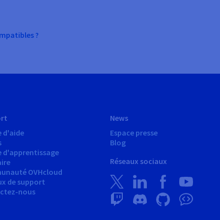
mpatibles ?
rt
News
 d'aide
Espace presse
s
Blog
e d'apprentissage
Réseaux sociaux
ire
unauté OVHcloud
ux de support
ctez-nous