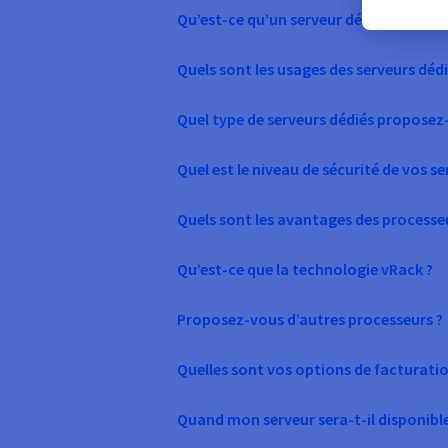
Qu’est-ce qu’un serveur dédié ?
Quels sont les usages des serveurs dédi
Quel type de serveurs dédiés proposez
Quel est le niveau de sécurité de vos se
Quels sont les avantages des processeu
Qu’est-ce que la technologie vRack ?
Proposez-vous d’autres processeurs ?
Quelles sont vos options de facturatio
Quand mon serveur sera-t-il disponible