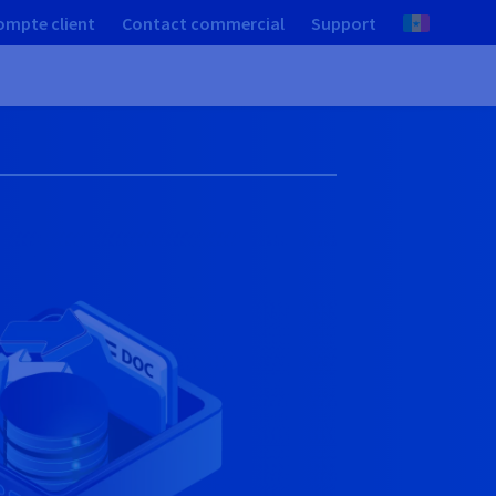
ompte client
Contact commercial
Support