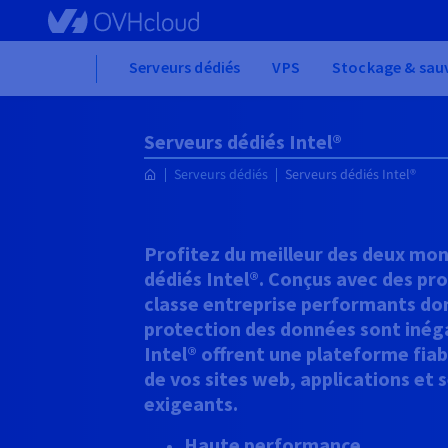
Skip
to
main
Home
Serveurs dédiés
VPS
Stockage & sau
content
Serveurs dédiés Intel®
Serveurs dédiés
Serveurs dédiés Intel®
Profitez du meilleur des deux mo
dédiés Intel®. Conçus avec des pro
classe entreprise performants don
protection des données sont inég
Intel® offrent une plateforme fia
de vos sites web, applications et s
exigeants.
Haute performance