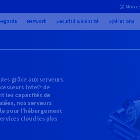
Mon c
vegarde
Network
Securité & identité
Opérations
ndes grâce aux serveurs
cesseurs Intel® de
t les capacités de
alées, nos serveurs
ble pour l’hébergement
ervices cloud les plus