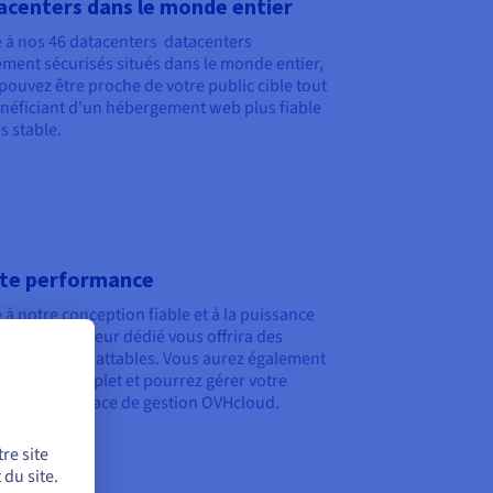
acenters dans le monde entier
 à nos
46 datacenters
datacenters
ment sécurisés situés dans le monde entier,
pouvez être proche de votre public cible tout
néficiant d’un hébergement web plus fiable
s stable.
te performance
 à notre conception fiable et à la puissance
el®, votre serveur dédié vous offrira des
rmances imbattables. Vous aurez également
cès root complet et pourrez gérer votre
ur via l’interface de gestion OVHcloud.
re site
du site.