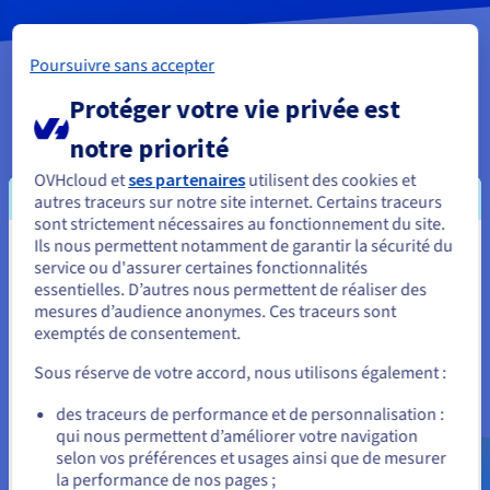
Poursuivre sans accepter
Protéger votre vie privée est
Fonctionnalités clés
notre priorité
OVHcloud et
ses partenaires
utilisent des cookies et
Évolutive
autres traceurs sur notre site internet. Certains traceurs
sont strictement nécessaires au fonctionnement du site.
Ils nous permettent notamment de garantir la sécurité du
Il n'y a pas besoin d'anticiper la mise à disposition de toutes
Vous semblez être localisé en États-
service ou d'assurer certaines fonctionnalités
les ressources supplémentaires dont vous aurez besoin
pour
essentielles. D’autres nous permettent de réaliser des
Unis.
répondre
à
vos besoins
en
constante évolution.
Vous pouvez
mesures d’audience anonymes. Ces traceurs sont
automatiser et orchestrer votre infrastructure en quelques
exemptés de consentement.
Pour commander, rendez-vous sur le site de votre pays (États-
minutes grâce à un portail en ligne, une large gamme API et
Unis) et créez un compte.
Sous réserve de votre accord, nous utilisons également :
des interface que vous connaissez déjà.
Allez sur le site États-Unis
des traceurs de performance et de personnalisation :
qui nous permettent d’améliorer votre navigation
us.ovhcloud.com/
Anglais
USD - $
selon vos préférences et usages ainsi que de mesurer
Hautement disponible
la performance de nos pages ;
ou