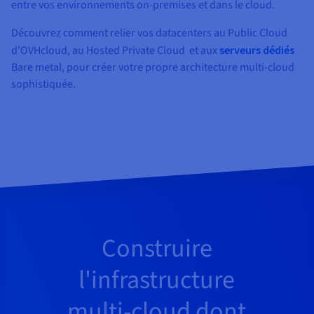
Documentation
entre vos environnements on-premises et dans le cloud.
Tarifs
Roadmap & Changelog
Disponibilités par régions
Découvrez comment relier vos datacenters au Public Cloud
Roadmap & Changelog
Documentation
d'OVHcloud, au Hosted Private Cloud et aux
serveurs dédiés
Roadmap & Changelog
Bare metal, pour créer votre propre architecture multi-cloud
sophistiquée.
Construire
l'infrastructure
multi-cloud dont