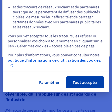
Différentes options de réplications et options de haute
et des traceurs de réseaux sociaux et de partenaires
disponibilité sont disponibles pour couvrir un grand nombre
tiers : qui nous permettent de diffuser des publicités
Rester sur le site actuel
de besoins, combinée à de niveaux de service robustes qui
ciblées, de mesurer leur efficacité et de partager
vous assurent une disponibilité de 99,99%
certaines données avec nos partenaires publicitaires
et les réseaux sociaux.
Sélectionner un autre site web
Vous pouvez accepter tous les traceurs, les refuser ou
Prévisible
personnaliser vos choix à tout moment en cliquant sur le
lien « Gérer mes cookies » accessible en bas de page.
Parce que vous ne payez que pour les ressources que vous
Fermer
Pour plus d’informations, vous pouvez consulter notre
utilisez, et non le traffic entrant et sortant entre les
politique d'informations de d'utilisation des cookies.
Datacenters OVHCloud, vous êtes en mesure de mieux
prévoir votre budget Cloud et de planifier en conséquence,
avec une facturation claire, mensuelle en ligne.
Paramétrer
Tout accepter
Réversible, qui s'appuie sur des standards de
l'industrie
OVH accorde une grande importance à la liberté de ses