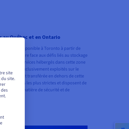
 au Québec et en Ontario
ées sera disponible à Toronto à partir de
ions pour faire face aux défis liés au stockage
activité. Les services hébergés dans cette zone
arité d’être exclusivement exploités sur le
re site
e donnée n’est transférée en dehors de cette
du site.
t les normes les plus strictes et disposent de
rer
cessaires en matière de sécurité et de
r des
nt.
ent
de