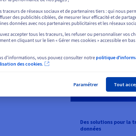
ou
s traceurs de réseaux sociaux et de partenaires tiers : qui nous per
ffuser des publicités ciblées, de mesurer leur efficacité et de partag
Rester sur le site actuel
ines données avec nos partenaires publicitaires et les réseaux soci
 à notre backbone en fibre
vez accepter tous les traceurs, les refuser ou personnaliser vos ch
 entièrement détenu, éclairé et
ent en cliquant sur le lien « Gérer mes cookies » accessible en bas
Sélectionner un autre site web
résilience et une souveraineté
t jusqu’à 20 Tbit/s. Grâce à de
us d’informations, vous pouvez consulter notre
politique d'inform
ts peuvent accéder en toute
ilisation des cookies.
Fer
ntre de données.
Paramétrer
Tout acce
Des solutions pour la 
données