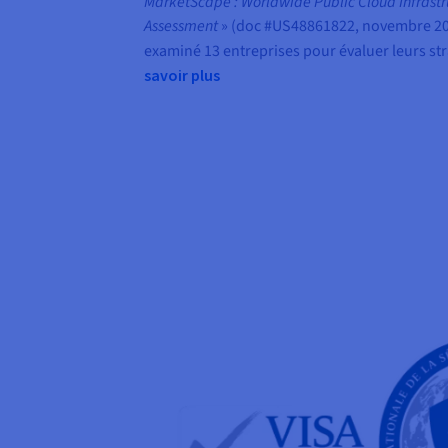
MarketScape : Worldwide Public Cloud Infrastr
Assessment
» (doc #US48861822, novembre 20
examiné 13 entreprises pour évaluer leurs str
savoir plus