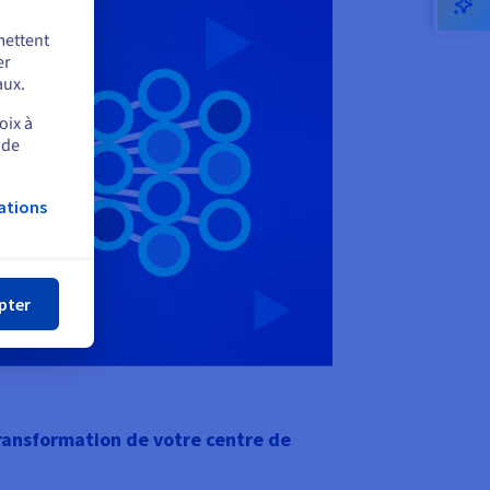
mettent
er
aux.
oix à
 de
ations
mer
pter
transformation de votre centre de