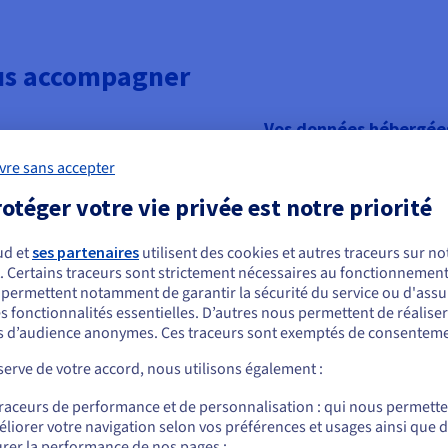
ous accompagner
Vos données hébergées
vre sans accepter
Un deuxième centre de donn
2024 et proposera des solut
otéger votre vie privée est notre priorité
et à la continuité de votre 
de confiance ont la particul
ud et
ses partenaires
utilisent des cookies et autres traceurs sur not
territoire canadien : aucun
. Certains traceurs sont strictement nécessaires au fonctionnement 
ous semblez être localisé en États-Unis.
zone. Ces services respecten
s permettent notamment de garantir la sécurité du service ou d'assu
toutes les certifications né
s fonctionnalités essentielles. D’autres nous permettent de réalise
r commander, rendez-vous sur le site de votre pays (États-Unis) et créez un
 d’audience anonymes. Ces traceurs sont exemptés de consenteme
protection des données.
mpte.
erve de votre accord, nous utilisons également :
Allez sur le site États-Unis
traceurs de performance et de personnalisation : qui nous permett
us.ovhcloud.com/
Anglais
USD - $
liorer votre navigation selon vos préférences et usages ainsi que 
rer la performance de nos pages ;