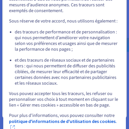
Unis.
mesures d’audience anonymes. Ces traceurs sont
Nos solutions de continuité d'activité
exemptés de consentement.
Pour commander, rendez-vous sur le site de votre pays (États-
Unis) et créez un compte.
Sous réserve de votre accord, nous utilisons également :
Allez sur le site États-Unis
des traceurs de performance et de personnalisation :
qui nous permettent d’améliorer votre navigation
us.ovhcloud.com/
Anglais
USD - $
selon vos préférences et usages ainsi que de mesurer
la performance de nos pages ;
ou
et des traceurs de réseaux sociaux et de partenaires
tiers : qui nous permettent de diffuser des publicités
Rester sur le site actuel
ciblées, de mesurer leur efficacité et de partager
certaines données avec nos partenaires publicitaires
et les réseaux sociaux.
Sélectionner un autre site web
Vous pouvez accepter tous les traceurs, les refuser ou
personnaliser vos choix à tout moment en cliquant sur le
lien « Gérer mes cookies » accessible en bas de page.
Des valeurs partagées pour un Open Trusted Cloud
Fermer
Pour plus d’informations, vous pouvez consulter notre
Avec le programme Open Trusted Cloud, les signataires
politique d'informations de d'utilisation des cookies.
coconstruisent un écosystème de solutions SaaS et PaaS