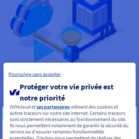
Poursuivre sans accepter
Sécurisez vos services avec un plan de continuité
Protéger votre vie privée est
d'activité dans le cloud
notre priorité
Assurez la continuité de service et d'activité en cas de sinistre
OVHcloud et
ses partenaires
utilisent des cookies et
avec nos solutions de sauvegarde et de reprise d'activité, ainsi
autres traceurs sur notre site internet. Certains traceurs
que de synchronisation des données. La mise en place
sont strictement nécessaires au fonctionnement du site.
automatisée de vos plans de continuité est un atout majeur
Ils nous permettent notamment de garantir la sécurité du
Vous semblez être localisé en États-
pour votre business.
service ou d'assurer certaines fonctionnalités
essentielles. D’autres nous permettent de réaliser des